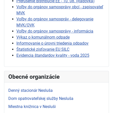
Prerušenie distribúcie EE - 10. 08. (Radovka)
Voľby do orgánov samosprávy obcí - zapisovateľ
MVK
Voľby do orgánov samospráv - delegovanie
MVK/OVK
Voľby do orgánov samosprávy - informácia
Výkaz o komunálnom odpade
Informovanie o úrovni triedenia odpadov
Štatistické zisťovanie EU SILC
Evidencia štandardov kvality - voda 2025
Obecné organizácie
Denný stacionár Nesluša
Dom opatrovateľskej služby Nesluša
Miestna knižnica v Nesluši