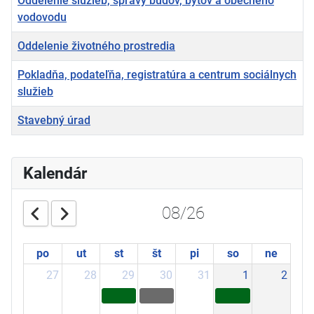
Oddelenie služieb, správy budov, bytov a obecného
vodovodu
Oddelenie životného prostredia
Pokladňa, podateľňa, registratúra a centrum sociálnych
služieb
Stavebný úrad
Články
Kalendár
08/26
po
ut
st
št
pi
so
ne
27
28
29
30
31
1
2