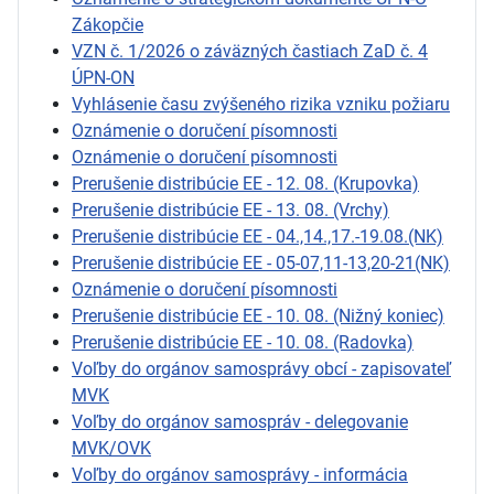
Zákopčie
VZN č. 1/2026 o záväzných častiach ZaD č. 4
ÚPN-ON
Vyhlásenie času zvýšeného rizika vzniku požiaru
Oznámenie o doručení písomnosti
Oznámenie o doručení písomnosti
Prerušenie distribúcie EE - 12. 08. (Krupovka)
Prerušenie distribúcie EE - 13. 08. (Vrchy)
Prerušenie distribúcie EE - 04.,14.,17.-19.08.(NK)
Prerušenie distribúcie EE - 05-07,11-13,20-21(NK)
Oznámenie o doručení písomnosti
Prerušenie distribúcie EE - 10. 08. (Nižný koniec)
Prerušenie distribúcie EE - 10. 08. (Radovka)
Voľby do orgánov samosprávy obcí - zapisovateľ
MVK
Voľby do orgánov samospráv - delegovanie
MVK/OVK
Voľby do orgánov samosprávy - informácia