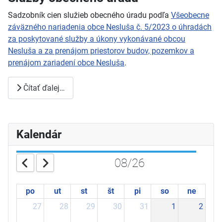
Sadzobník cien služieb obecného úradu podľa
Všeobecne
záväzného nariadenia obce Nesluša č. 5/2023 o úhradách
za poskytované služby a úkony vykonávané obcou
Nesluša a za prenájom priestorov budov, pozemkov a
prenájom zariadení obce Nesluša
.
Čítať ďalej…
Kalendár
08/26
po
ut
st
št
pi
so
ne
27
28
29
30
31
1
2