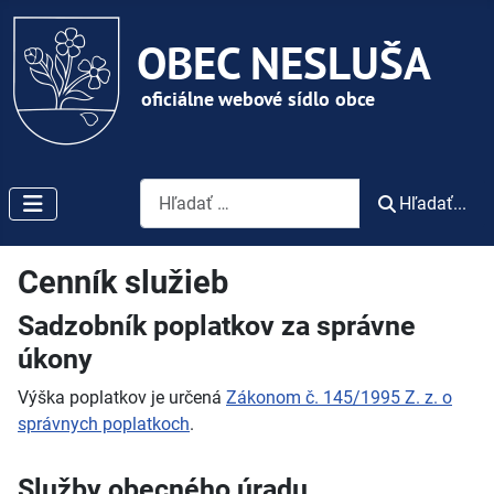
Vyhľadávanie
Hľadať...
Cenník služieb
Sadzobník poplatkov za správne
úkony
Výška poplatkov je určená
Zákonom č. 145/1995 Z. z. o
správnych poplatkoch
.
Služby obecného úradu