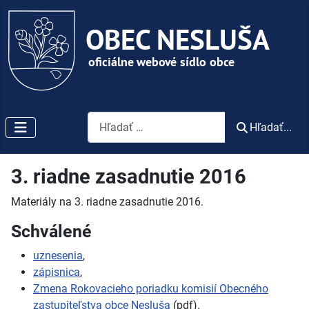
Vyhľadávanie
Hľadať...
3. riadne zasadnutie 2016
Materiály na 3. riadne zasadnutie 2016.
Schválené
uznesenia
,
zápisnica
,
Zmena Rokovacieho poriadku komisií Obecného
zastupiteľstva obce Nesluša
(pdf).