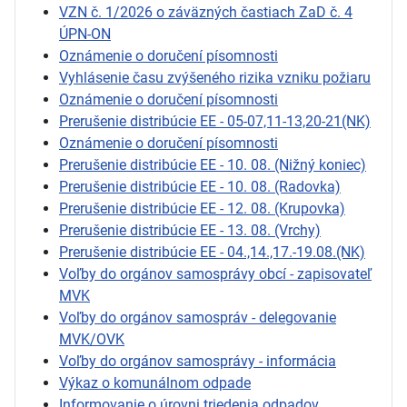
VZN č. 1/2026 o záväzných častiach ZaD č. 4
ÚPN-ON
Oznámenie o doručení písomnosti
Vyhlásenie času zvýšeného rizika vzniku požiaru
Oznámenie o doručení písomnosti
Prerušenie distribúcie EE - 05-07,11-13,20-21(NK)
Oznámenie o doručení písomnosti
Prerušenie distribúcie EE - 10. 08. (Nižný koniec)
Prerušenie distribúcie EE - 10. 08. (Radovka)
Prerušenie distribúcie EE - 12. 08. (Krupovka)
Prerušenie distribúcie EE - 13. 08. (Vrchy)
Prerušenie distribúcie EE - 04.,14.,17.-19.08.(NK)
Voľby do orgánov samosprávy obcí - zapisovateľ
MVK
Voľby do orgánov samospráv - delegovanie
MVK/OVK
Voľby do orgánov samosprávy - informácia
Výkaz o komunálnom odpade
Informovanie o úrovni triedenia odpadov