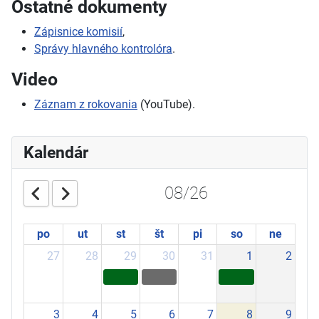
Ostatné dokumenty
Zápisnice komisií
,
Správy hlavného kontrolóra
.
Video
Záznam z rokovania
(YouTube).
Kalendár
08/26
po
ut
st
št
pi
so
ne
27
28
29
30
31
1
2
3
4
5
6
7
8
9