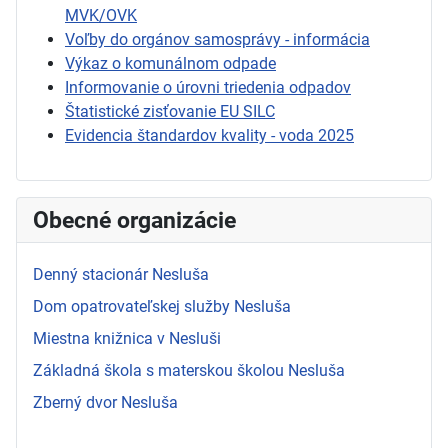
MVK/OVK
Voľby do orgánov samosprávy - informácia
Výkaz o komunálnom odpade
Informovanie o úrovni triedenia odpadov
Štatistické zisťovanie EU SILC
Evidencia štandardov kvality - voda 2025
Obecné organizácie
Denný stacionár Nesluša
Dom opatrovateľskej služby Nesluša
Miestna knižnica v Nesluši
Základná škola s materskou školou Nesluša
Zberný dvor Nesluša