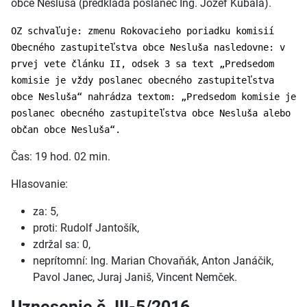
obce Nesluša (predkladá poslanec Ing. Jozef Kubala).
OZ schvaľuje: zmenu Rokovacieho poriadku komisií
Obecného zastupiteľstva obce Nesluša nasledovne: v
prvej vete článku II, odsek 3 sa text „Predsedom
komisie je vždy poslanec obecného zastupiteľstva
obce Nesluša“ nahrádza textom: „Predsedom komisie je
poslanec obecného zastupiteľstva obce Nesluša alebo
občan obce Nesluša“.
Čas: 19 hod. 02 min.
Hlasovanie:
za: 5,
proti: Rudolf Jantošík,
zdržal sa: 0,
neprítomní: Ing. Marian Chovaňák, Anton Janáčik,
Pavol Janec, Juraj Janiš, Vincent Nemček.
Uznesenie č. III-5/2016