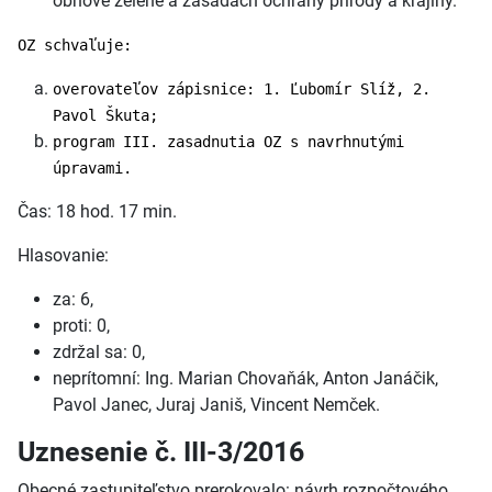
obnove zelene a zásadách ochrany prírody a krajiny.
OZ schvaľuje:
overovateľov zápisnice: 1. Ľubomír Slíž, 2.
Pavol Škuta;
program III. zasadnutia OZ s navrhnutými
úpravami.
Čas: 18 hod. 17 min.
Hlasovanie:
za: 6,
proti: 0,
zdržal sa: 0,
neprítomní: Ing. Marian Chovaňák, Anton Janáčik,
Pavol Janec, Juraj Janiš, Vincent Nemček.
Uznesenie č. III-3/2016
Obecné zastupiteľstvo prerokovalo: návrh rozpočtového