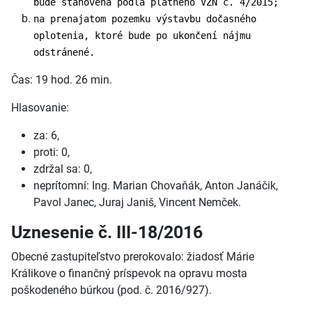
bude stanovená podľa platného VZN č. 4/2015;
na prenajatom pozemku výstavbu dočasného
oplotenia, ktoré bude po ukončení nájmu
odstránené.
Čas: 19 hod. 26 min.
Hlasovanie:
za: 6,
proti: 0,
zdržal sa: 0,
neprítomní: Ing. Marian Chovaňák, Anton Janáčik,
Pavol Janec, Juraj Janiš, Vincent Nemček.
Uznesenie č. III-18/2016
Obecné zastupiteľstvo prerokovalo: žiadosť Márie
Králikove o finančný príspevok na opravu mosta
poškodeného búrkou (pod. č. 2016/927).