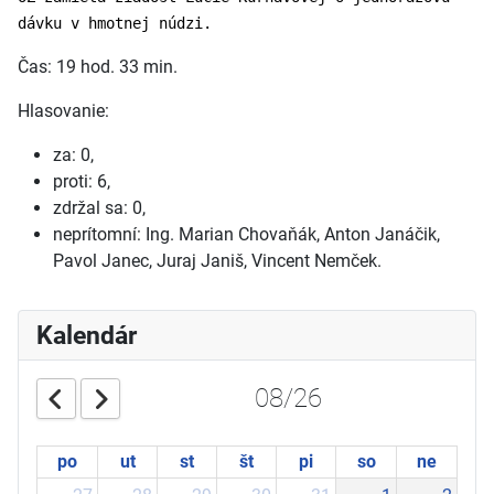
dávku v hmotnej núdzi.
Čas: 19 hod. 33 min.
Hlasovanie:
za: 0,
proti: 6,
zdržal sa: 0,
neprítomní: Ing. Marian Chovaňák, Anton Janáčik,
Pavol Janec, Juraj Janiš, Vincent Nemček.
Kalendár
08/26
po
ut
st
št
pi
so
ne