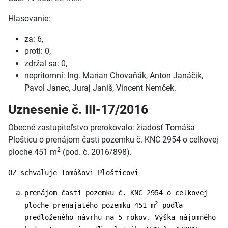
Hlasovanie:
za: 6,
proti: 0,
zdržal sa: 0,
neprítomní: Ing. Marian Chovaňák, Anton Janáčik,
Pavol Janec, Juraj Janiš, Vincent Nemček.
Uznesenie č. III-17/2016
Obecné zastupiteľstvo prerokovalo: žiadosť Tomáša
Plošticu o prenájom časti pozemku č. KNC 2954 o celkovej
2
ploche 451 m
(pod. č. 2016/898).
OZ schvaľuje Tomášovi Plošticovi
prenájom časti pozemku č. KNC 2954 o celkovej
2
ploche prenajatého pozemku 451 m
podľa
predloženého návrhu na 5 rokov. Výška nájomného