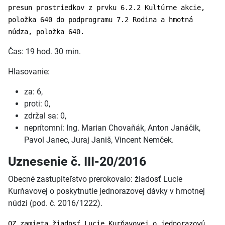
presun prostriedkov z prvku 6.2.2 Kultúrne akcie,
položka 640 do podprogramu 7.2 Rodina a hmotná
núdza, položka 640.
Čas: 19 hod. 30 min.
Hlasovanie:
za: 6,
proti: 0,
zdržal sa: 0,
neprítomní: Ing. Marian Chovaňák, Anton Janáčik,
Pavol Janec, Juraj Janiš, Vincent Nemček.
Uznesenie č. III-20/2016
Obecné zastupiteľstvo prerokovalo: žiadosť Lucie
Kurňavovej o poskytnutie jednorazovej dávky v hmotnej
núdzi (pod. č. 2016/1222).
OZ zamieta žiadosť Lucie Kurňavovej o jednorazovú