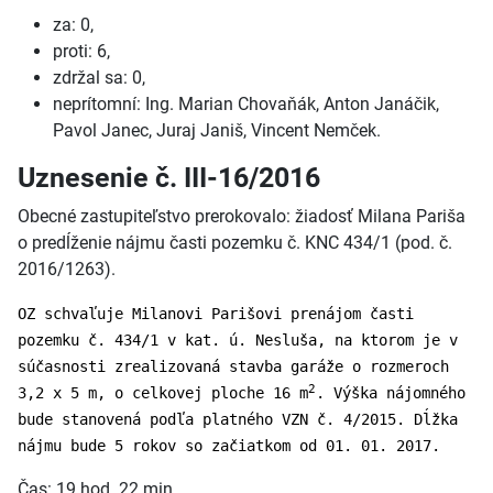
za: 0,
proti: 6,
zdržal sa: 0,
neprítomní: Ing. Marian Chovaňák, Anton Janáčik,
Pavol Janec, Juraj Janiš, Vincent Nemček.
Uznesenie č. III-16/2016
Obecné zastupiteľstvo prerokovalo: žiadosť Milana Pariša
o predĺženie nájmu časti pozemku č. KNC 434/1 (pod. č.
2016/1263).
OZ schvaľuje Milanovi Parišovi prenájom časti
pozemku č. 434/1 v kat. ú. Nesluša, na ktorom je v
súčasnosti zrealizovaná stavba garáže o rozmeroch
2
3,2 x 5 m, o celkovej ploche 16 m
. Výška nájomného
bude stanovená podľa platného VZN č. 4/2015. Dĺžka
nájmu bude 5 rokov so začiatkom od 01. 01. 2017.
Čas: 19 hod. 22 min.