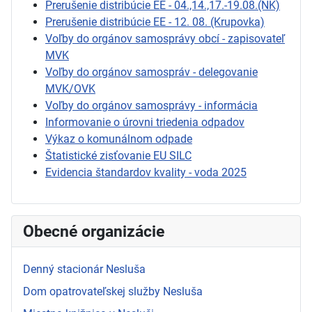
Prerušenie distribúcie EE - 04.,14.,17.-19.08.(NK)
Prerušenie distribúcie EE - 12. 08. (Krupovka)
Voľby do orgánov samosprávy obcí - zapisovateľ
MVK
Voľby do orgánov samospráv - delegovanie
MVK/OVK
Voľby do orgánov samosprávy - informácia
Informovanie o úrovni triedenia odpadov
Výkaz o komunálnom odpade
Štatistické zisťovanie EU SILC
Evidencia štandardov kvality - voda 2025
Obecné organizácie
Denný stacionár Nesluša
Dom opatrovateľskej služby Nesluša