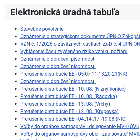
Elektronická úradná tabuľa
Stavebné povolenie
Oznámenie o strategickom dokumente ÚPN-O Zákopč
VZN č. 1/2026 o záväzných častiach ZaD č. 4 ÚPN-O
Vyhlásenie času zvýšeného rizika vzniku požiaru
Oznámenie o doručení písomnosti
Oznámenie o doručení písomnosti
Prerušenie distribúcie EE - 05-07,11-13,20-21(NK)
Oznámenie o doručení písomnosti
Prerušenie distribúcie EE - 10. 08. (Nižný koniec)
Prerušenie distribúcie EE - 10. 08. (Radovka)
Prerušenie distribúcie EE - 13. 08. (Vrchy)
Prerušenie distribúcie EE - 12. 08. (Krupovka)
Prerušenie distribúcie EE - 04.,14.,17.-19.08.(NK)
Voľby do orgánov samospráv - delegovanie MVK/OVK
Voľby do orgánov samosprávy obcí - zapisovateľ MVK