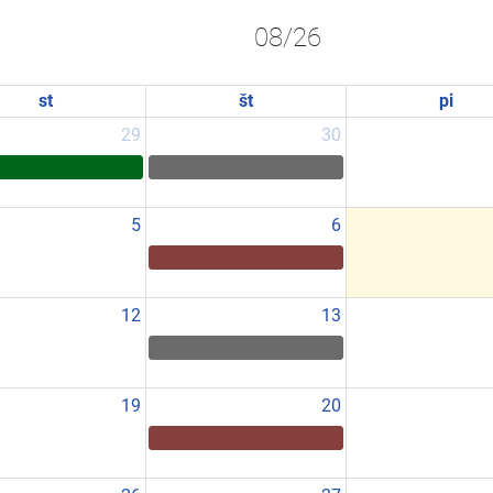
08/26
st
št
pi
29
30
5
6
12
13
19
20