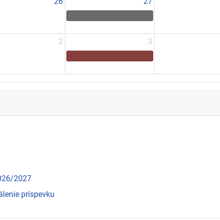
26
27
2
3
2026/2027
álenie príspevku