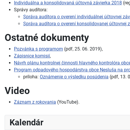
Individuálna a konsolidovaná účtovná závierka 2018
(reg
Správy audítora:
Správa audítora o overení individuálnej účtovnej záv
Správa audítora o overení konsolidovanej účtovnej z
Ostatné dokumenty
Pozvánka s programom
(pdf, 25. 06. 2019),
Zápisnice komisií
,
Návrh plánu kontrolnej činnosti hlavného kontrolóra obc
Program odpadového hospodárstva obce Nesluša na pro
príloha:
Oznámenie o výsledku posúdenia
(pdf, 13. 
Video
Záznam z rokovania
(YouTube).
Kalendár