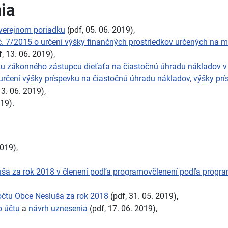
ia
verejnom poriadku
(pdf, 05. 06. 2019),
 7/2015 o určení výšky finančných prostriedkov určených na mz
, 13. 06. 2019),
u zákonného zástupcu dieťaťa na čiastočnú úhradu nákladov v 
čení výšky príspevku na čiastočnú úhradu nákladov, výšky prís
13. 06. 2019),
019).
2019),
uša za rok 2018 v členení podľa programovčlenení podľa prog
čtu Obce Nesluša za rok 2018
(pdf, 31. 05. 2019),
o účtu
a
návrh uznesenia
(pdf, 17. 06. 2019),