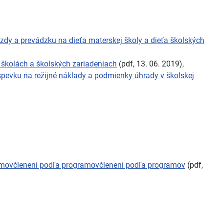
dy a prevádzku na dieťa materskej školy a dieťa školských
školách a školských zariadeniach
(pdf, 13. 06. 2019),
pevku na režijné náklady a podmienky úhrady v školskej
ramovčlenení podľa programovčlenení podľa programov
(pdf,