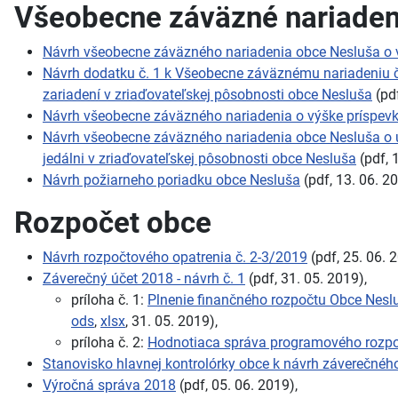
Všeobecne záväzné nariaden
Návrh všeobecne záväzného nariadenia obce Nesluša o 
Návrh dodatku č. 1 k Všeobecne záväznému nariadeniu č.
zariadení v zriaďovateľskej pôsobnosti obce Nesluša
(pdf
Návrh všeobecne záväzného nariadenia o výške príspevk
Návrh všeobecne záväzného nariadenia obce Nesluša o ur
jedálni v zriaďovateľskej pôsobnosti obce Nesluša
(pdf, 
Návrh požiarneho poriadku obce Nesluša
(pdf, 13. 06. 2
Rozpočet obce
Návrh rozpočtového opatrenia č. 2-3/2019
(pdf, 25. 06. 
Záverečný účet 2018 - návrh č. 1
(pdf, 31. 05. 2019),
príloha č. 1:
Plnenie finančného rozpočtu Obce Nesl
ods
,
xlsx
, 31. 05. 2019),
príloha č. 2:
Hodnotiaca správa programového rozpo
Stanovisko hlavnej kontrolórky obce k návrh záverečnéh
Výročná správa 2018
(pdf, 05. 06. 2019),