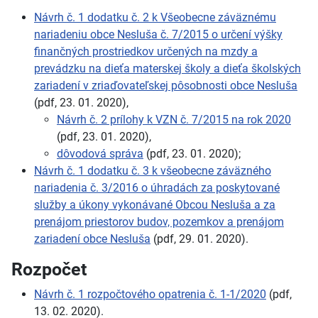
Návrh č. 1 dodatku č. 2 k Všeobecne záväznému
nariadeniu obce Nesluša č. 7/2015 o určení výšky
finančných prostriedkov určených na mzdy a
prevádzku na dieťa materskej školy a dieťa školských
zariadení v zriaďovateľskej pôsobnosti obce Nesluša
(pdf, 23. 01. 2020),
Návrh č. 2 prílohy k VZN č. 7/2015 na rok 2020
(pdf, 23. 01. 2020),
dôvodová správa
(pdf, 23. 01. 2020);
Návrh č. 1 dodatku č. 3 k všeobecne záväzného
nariadenia č. 3/2016 o úhradách za poskytované
služby a úkony vykonávané Obcou Nesluša a za
prenájom priestorov budov, pozemkov a prenájom
zariadení obce Nesluša
(pdf, 29. 01. 2020).
Rozpočet
Návrh č. 1 rozpočtového opatrenia č. 1-1/2020
(pdf,
13. 02. 2020).