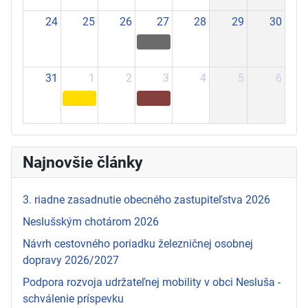
24
25
26
27
28
29
30
31
1
2
3
4
5
6
Najnovšie články
3. riadne zasadnutie obecného zastupiteľstva 2026
Neslušským chotárom 2026
Návrh cestovného poriadku železničnej osobnej
dopravy 2026/2027
Podpora rozvoja udržateľnej mobility v obci Nesluša -
schválenie príspevku