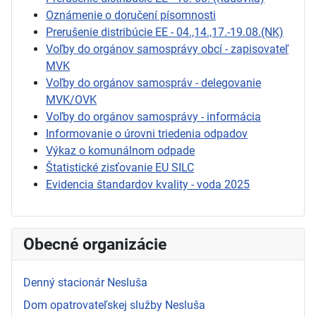
Oznámenie o doručení písomnosti
Prerušenie distribúcie EE - 04.,14.,17.-19.08.(NK)
Voľby do orgánov samosprávy obcí - zapisovateľ
MVK
Voľby do orgánov samospráv - delegovanie
MVK/OVK
Voľby do orgánov samosprávy - informácia
Informovanie o úrovni triedenia odpadov
Výkaz o komunálnom odpade
Štatistické zisťovanie EU SILC
Evidencia štandardov kvality - voda 2025
Obecné organizácie
Denný stacionár Nesluša
Dom opatrovateľskej služby Nesluša