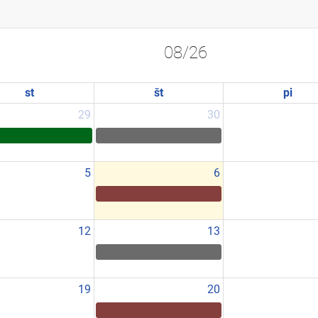
08/26
st
št
pi
29
30
5
6
12
13
19
20