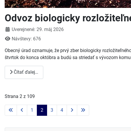
Odvoz biologicky rozložiteľ
Detaily
Uverejnené: 29. máj 2026
Návštevy: 676
Obecný úrad oznamuje, že prvý zber biologicky rozložiteľnéh
štvrtok do konca októbra a budú sa striedať s vývozom ko
Čítať ďalej…
Strana 2 z 109
1
2
3
4