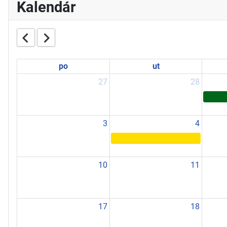
Kalendár
po
ut
27
28
3
4
10
11
17
18