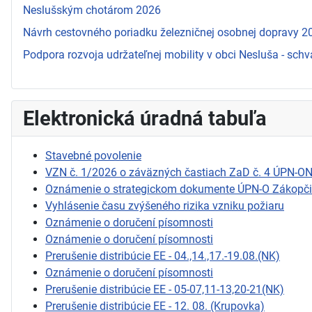
Neslušským chotárom 2026
Návrh cestovného poriadku železničnej osobnej dopravy 
Podpora rozvoja udržateľnej mobility v obci Nesluša - schv
Elektronická úradná tabuľa
Stavebné povolenie
VZN č. 1/2026 o záväzných častiach ZaD č. 4 ÚPN-O
Oznámenie o strategickom dokumente ÚPN-O Zákopč
Vyhlásenie času zvýšeného rizika vzniku požiaru
Oznámenie o doručení písomnosti
Oznámenie o doručení písomnosti
Prerušenie distribúcie EE - 04.,14.,17.-19.08.(NK)
Oznámenie o doručení písomnosti
Prerušenie distribúcie EE - 05-07,11-13,20-21(NK)
Prerušenie distribúcie EE - 12. 08. (Krupovka)