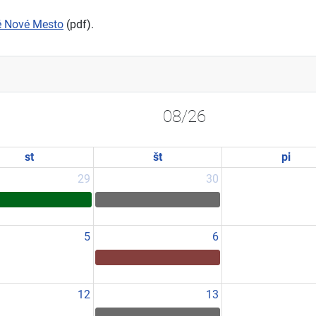
é Nové Mesto
(pdf).
08/26
st
št
pi
29
30
5
6
12
13