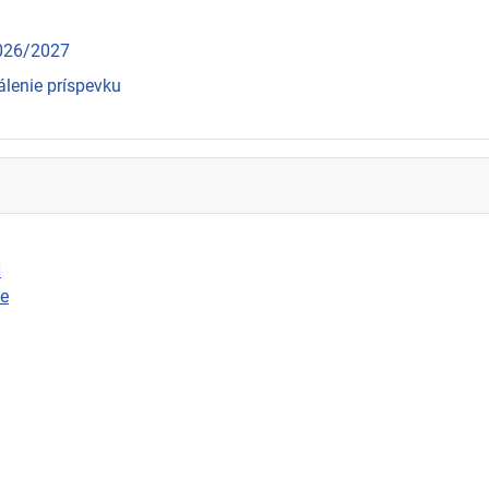
2026/2027
álenie príspevku
N
ie