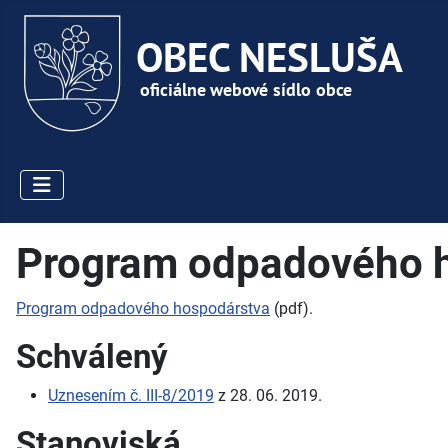
Program odpadového 
Program odpadového hospodárstva
(pdf).
Schválený
Uznesením č. III-8/2019
z 28. 06. 2019.
Stanoviská