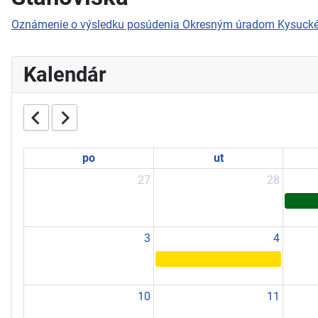
Oznámenie o výsledku posúdenia Okresným úradom Kysuck
Kalendár
po
ut
27
28
3
4
10
11