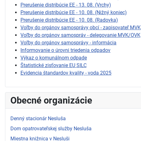
Prerušenie distribúcie EE - 13. 08. (Vrchy)
Prerušenie distribúcie EE - 10. 08. (Nižný koniec)
Prerušenie distribúcie EE - 10. 08. (Radovka)
Voľby do orgánov samosprávy obcí - zapisovateľ MVK
Voľby do orgánov samospráv - delegovanie MVK/OVK
Voľby do orgánov samosprávy - informácia
Informovanie o úrovni triedenia odpadov
Výkaz o komunálnom odpade
Štatistické zisťovanie EU SILC
Evidencia štandardov kvality - voda 2025
Obecné organizácie
Denný stacionár Nesluša
Dom opatrovateľskej služby Nesluša
Miestna knižnica v Nesluši