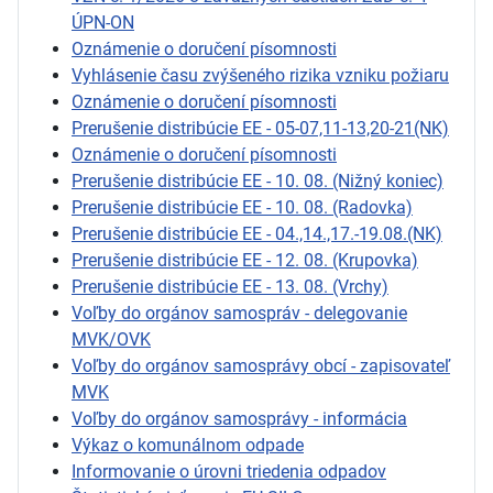
ÚPN-ON
Oznámenie o doručení písomnosti
Vyhlásenie času zvýšeného rizika vzniku požiaru
Oznámenie o doručení písomnosti
Prerušenie distribúcie EE - 05-07,11-13,20-21(NK)
Oznámenie o doručení písomnosti
Prerušenie distribúcie EE - 10. 08. (Nižný koniec)
Prerušenie distribúcie EE - 10. 08. (Radovka)
Prerušenie distribúcie EE - 04.,14.,17.-19.08.(NK)
Prerušenie distribúcie EE - 12. 08. (Krupovka)
Prerušenie distribúcie EE - 13. 08. (Vrchy)
Voľby do orgánov samospráv - delegovanie
MVK/OVK
Voľby do orgánov samosprávy obcí - zapisovateľ
MVK
Voľby do orgánov samosprávy - informácia
Výkaz o komunálnom odpade
Informovanie o úrovni triedenia odpadov