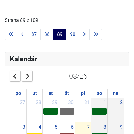
Strana 89 z 109
87
88
89
90
Kalendár
08/26
po
ut
st
št
pi
so
ne
27
28
29
30
31
1
2
3
4
5
6
7
8
9