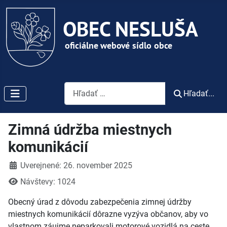
Vyhľadávanie
Hľadať...
Zimná údržba miestnych
komunikácií
Detaily
Uverejnené: 26. november 2025
Návštevy: 1024
Obecný úrad z
dôvodu zabezpečenia zimnej údržby
miestnych komunikácií dôrazne vyzýva občanov, aby vo
vlastnom záujme neparkovali motorové vozidlá na ceste