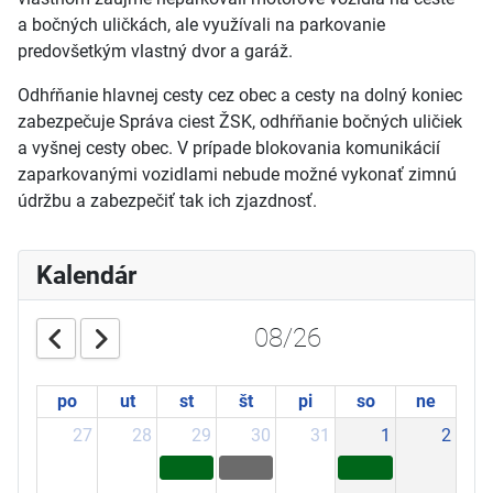
a
bočných uličkách, ale využívali na parkovanie
predovšetkým vlastný dvor a
garáž.
Odhŕňanie hlavnej cesty cez obec a
cesty na dolný koniec
zabezpečuje Správa ciest ŽSK, odhŕňanie bočných uličiek
a vyšnej cesty obec. V prípade blokovania komunikácií
zaparkovanými vozidlami nebude možné vykonať zimnú
údržbu a zabezpečiť tak ich zjazdnosť.
Kalendár
08/26
po
ut
st
št
pi
so
ne
27
28
29
30
31
1
2