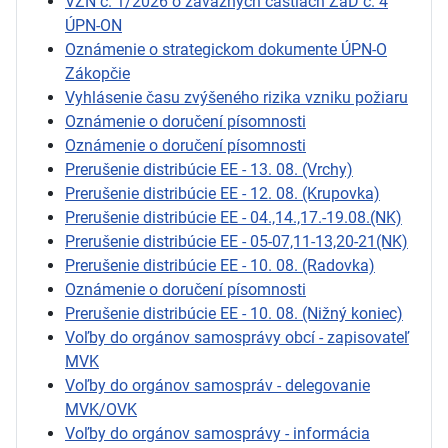
VZN č. 1/2026 o záväzných častiach ZaD č. 4
ÚPN-ON
Oznámenie o strategickom dokumente ÚPN-O
Zákopčie
Vyhlásenie času zvýšeného rizika vzniku požiaru
Oznámenie o doručení písomnosti
Oznámenie o doručení písomnosti
Prerušenie distribúcie EE - 13. 08. (Vrchy)
Prerušenie distribúcie EE - 12. 08. (Krupovka)
Prerušenie distribúcie EE - 04.,14.,17.-19.08.(NK)
Prerušenie distribúcie EE - 05-07,11-13,20-21(NK)
Prerušenie distribúcie EE - 10. 08. (Radovka)
Oznámenie o doručení písomnosti
Prerušenie distribúcie EE - 10. 08. (Nižný koniec)
Voľby do orgánov samosprávy obcí - zapisovateľ
MVK
Voľby do orgánov samospráv - delegovanie
MVK/OVK
Voľby do orgánov samosprávy - informácia