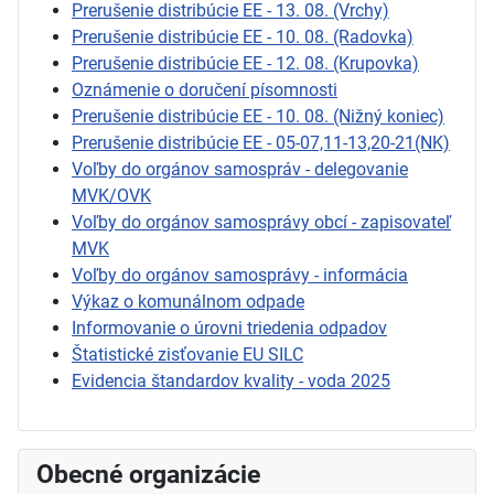
Prerušenie distribúcie EE - 13. 08. (Vrchy)
Prerušenie distribúcie EE - 10. 08. (Radovka)
Prerušenie distribúcie EE - 12. 08. (Krupovka)
Oznámenie o doručení písomnosti
Prerušenie distribúcie EE - 10. 08. (Nižný koniec)
Prerušenie distribúcie EE - 05-07,11-13,20-21(NK)
Voľby do orgánov samospráv - delegovanie
MVK/OVK
Voľby do orgánov samosprávy obcí - zapisovateľ
MVK
Voľby do orgánov samosprávy - informácia
Výkaz o komunálnom odpade
Informovanie o úrovni triedenia odpadov
Štatistické zisťovanie EU SILC
Evidencia štandardov kvality - voda 2025
Obecné organizácie