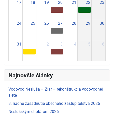
17
18
19
20
21
22
23
24
25
26
27
28
29
30
31
1
2
3
4
5
6
Najnovšie články
Vodovod Nesluša – Žiar – rekonštrukcia vodovodnej
siete
3. riadne zasadnutie obecného zastupiteľstva 2026
Neslušským chotárom 2026