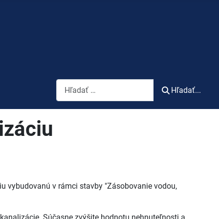
Vyhľadávanie
Hľadať...
izáciu
záciu vybudovanú v rámci stavby "Zásobovanie vodou,
 kanalizácie. Súčasne zvýšite hodnotu nehnuteľnosti a