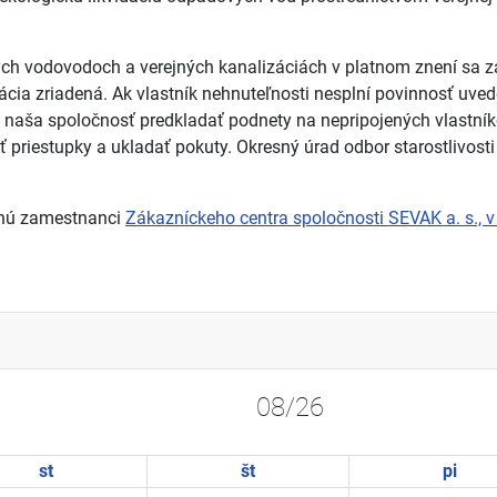
ých vodovodoch a verejných kanalizáciách v platnom znení sa za
ácia zriadená. Ak vlastník nehnuteľnosti nesplní povinnosť uved
naša spoločnosť predkladať podnety na nepripojených vlastníko
 priestupky a ukladať pokuty. Okresný úrad odbor starostlivosti o
tnú zamestnanci
Zákazníckeho centra spoločnosti SEVAK a. s., v 
08/26
st
št
pi