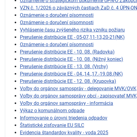
Oznámenie o strategickom dokumente ÚPN-O Zákopč
VZN č. 1/2026 o záväzných častiach ZaD č. 4 ÚPN-O
Oznámenie o doručení písomnosti
Oznámenie o doručení písomnosti
Vyhlásenie času zvýšeného rizika vzniku požiaru
Prerušenie distribúcie EE - 05-07,11-13,20-21(NK)
Oznámenie o doručení písomnosti
Prerušenie distribúcie EE - 10. 08. (Radovka)
Prerušenie distribúcie EE - 10. 08. (Nižný koniec)
Prerušenie distribúcie EE - 13. 08. (Vrchy)
Prerušenie distribúcie EE - 04.,14.,17.-19.08.(NK)
Prerušenie distribúcie EE - 12. 08. (Krupovka)
Voľby do orgánov samospráv - delegovanie MVK/OVK
Voľby do orgánov samosprávy obcí - zapisovateľ MVK
Voľby do orgánov samosprávy - informácia
Výkaz o komunálnom odpade
Informovanie o úrovni triedenia odpadov
Štatistické zisťovanie EU SILC
Evidencia štandardov kvality - voda 2025