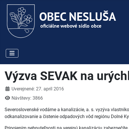
Výzva SEVAK na urýchl
Detaily
Uverejnené: 27. apríl 2016
Návštevy: 3866
Severoslovenské vodárne a kanalizácie, a. s. vyzýva vlastní
odkanalizovanie a čistenie odpadových vôd regiónu Dolné Ky
Pripojením nehnuteľnosti na verejnú kanalizáciu zabezpečíte