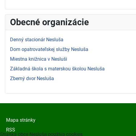
Obecné organizácie
Denný stacionár Nesluša
Dom opatrovateľskej služby Nesluša
Miestna knižnica v Nesluši
Základná škola s materskou školou Nesluša
Zberný dvor Nesluša
Mapa stránky
RSS
Stránka obce Nesluša používa cookies