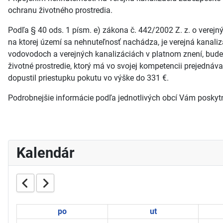
ochranu životného prostredia.
Podľa § 40 ods. 1 písm. e) zákona č. 442/2002 Z. z. o verejn
na ktorej území sa nehnuteľnosť nachádza, je verejná kanaliz
vodovodoch a verejných kanalizáciách v platnom znení, bude 
životné prostredie, ktorý má vo svojej kompetencii prejednávať
dopustil priestupku pokutu vo výške do 331 €.
Podrobnejšie informácie podľa jednotlivých obcí Vám posky
Kalendár
po
ut