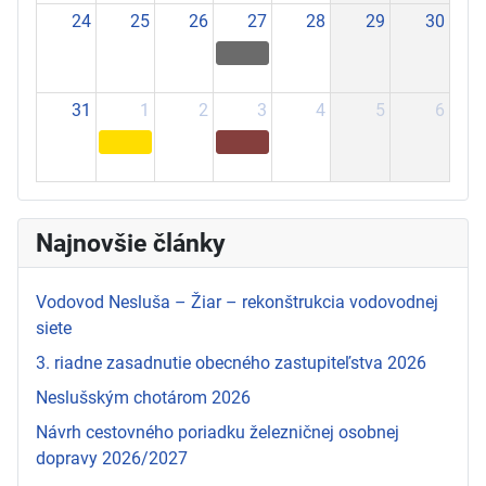
24
25
26
27
28
29
30
31
1
2
3
4
5
6
Najnovšie články
Vodovod Nesluša – Žiar – rekonštrukcia vodovodnej
siete
3. riadne zasadnutie obecného zastupiteľstva 2026
Neslušským chotárom 2026
Návrh cestovného poriadku železničnej osobnej
dopravy 2026/2027