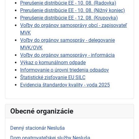
Prerušenie distribúcie EE - 10. 08. (Radovka)
Prerušenie distribúcie EE - 10. 08. (Nižný koniec)
Prerušenie distribúcie EE - 12. 08. (Krupovka)
Voľby do orgánov samosprávy obcí - zapisovateľ
MVK
Voľby do orgánov samospráv - delegovanie
MVK/OVK
Voľby do orgánov samosprávy - informácia
Výkaz o komunálnom odpade
Informovanie o úrovni triedenia odpadov
Štatistické zisťovanie EU SILC
Evidencia štandardov kvality - voda 2025
Obecné organizácie
Denný stacionár Nesluša
Dom opatrovateľskej služby Nesluša