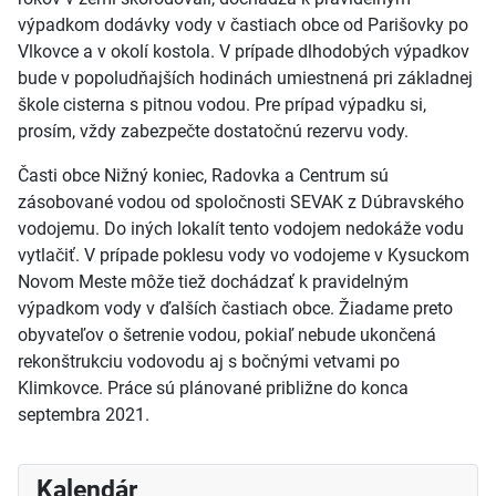
výpadkom dodávky vody v častiach obce od Parišovky po
Vlkovce a v okolí kostola. V prípade dlhodobých výpadkov
bude v popoludňajších hodinách umiestnená pri základnej
škole cisterna s pitnou vodou. Pre prípad výpadku si,
prosím, vždy zabezpečte dostatočnú rezervu vody.
Časti obce Nižný koniec, Radovka a Centrum sú
zásobované vodou od spoločnosti SEVAK z Dúbravského
vodojemu. Do iných lokalít tento vodojem nedokáže vodu
vytlačiť. V prípade poklesu vody vo vodojeme v Kysuckom
Novom Meste môže tiež dochádzať k pravidelným
výpadkom vody v ďalších častiach obce. Žiadame preto
obyvateľov o šetrenie vodou, pokiaľ nebude ukončená
rekonštrukciu vodovodu aj s bočnými vetvami po
Klimkovce. Práce sú plánované približne do konca
septembra 2021.
Kalendár