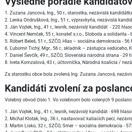
Výsledné poradie kandidátov
1. Zuzana Jancová, Ing., 50 r., starostka, nezávislá kandidátk
2. Lenka Ondrušková, Ing., 51 r., výpravkyňa, nezávislá kandi
3. Ján Vojtek, Ing., 41 r., lesník, nezávislý kandidát - 220 hlas
4. Vincent Nemček, 55 r., konateľ s.r.o., Sloboda a solidarita -
5. Róbert Beleš, 51 r., SZČO, Hlas – sociálna demokracia - 56 
6. Ľubomír Tichý, Mgr., 56 r., skladník – zástupca vedúceho, 
7. Daniel Ševčík, 49 r., SZČO, Slovenská národná strana - 29 h
8. Iveta Komzalová, 43 r., účtovníčka, Národná koalícia / nezáv
Za starostku obce bola zvolená Ing. Zuzana Jancová, nezávi
Kandidáti zvolení za poslanc
Volebný obvod číslo 1. Vo volebnom bolo volených 9 poslanc
1. Ján Vojtek, Ing., 41 r., lesník, nezávislý kandidát - 698 hlas
2. Michal Kloták, Ing., 36 r., nastavovač kaliacich pecí, nezáv
3. Martin Lisko, 32 r., SZČO, Smer – sociálna demokracia - 5