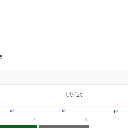
25
08/26
st
št
pi
29
30