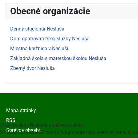
Obecné organizácie
Denný stacionár Nesluša
Dom opatrovateľskej služby Nesluša
Miestna knižnica v Nesluši
Základná škola s materskou školou Nesluša
Zberný dvor Nesluša
Mapa stránky
RSS
Stránka obce Nesluša používa cookies
Správca obsahu
S cieľom zabezpečiť riadne fungovanie tejto webovej lokality u