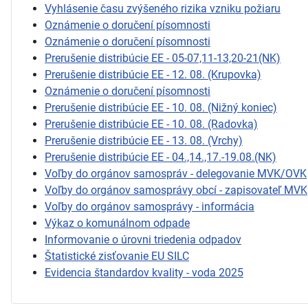
Vyhlásenie času zvýšeného rizika vzniku požiaru
Oznámenie o doručení písomnosti
Oznámenie o doručení písomnosti
Prerušenie distribúcie EE - 05-07,11-13,20-21(NK)
Prerušenie distribúcie EE - 12. 08. (Krupovka)
Oznámenie o doručení písomnosti
Prerušenie distribúcie EE - 10. 08. (Nižný koniec)
Prerušenie distribúcie EE - 10. 08. (Radovka)
Prerušenie distribúcie EE - 13. 08. (Vrchy)
Prerušenie distribúcie EE - 04.,14.,17.-19.08.(NK)
Voľby do orgánov samospráv - delegovanie MVK/OVK
Voľby do orgánov samosprávy obcí - zapisovateľ MVK
Voľby do orgánov samosprávy - informácia
Výkaz o komunálnom odpade
Informovanie o úrovni triedenia odpadov
Štatistické zisťovanie EU SILC
Evidencia štandardov kvality - voda 2025