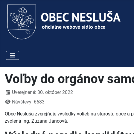
Voľby do orgánov samo
Detaily
Uverejnené: 30. október 2022
Návštevy: 6683
Obec Nesluša zverejňuje výsledky volieb na starostu obce a 
zvolená Ing. Zuzana Jancová.