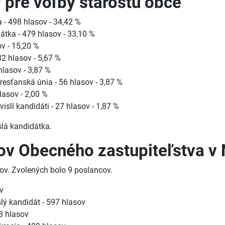
 pre voľby starostu obce
a - 498 hlasov - 34,42 %
dátka - 479 hlasov - 33,10 %
ov - 15,20 %
 82 hlasov - 5,67 %
hlasov - 3,87 %
Kresťanská únia - 56 hlasov - 3,87 %
lasov - 2,00 %
islí kandidáti - 27 hlasov - 1,87 %
slá kandidátka.
ov Obecného zastupiteľstva v 
ov. Zvolených bolo 9 poslancov.
ov
islý kandidát - 597 hlasov
73 hlasov