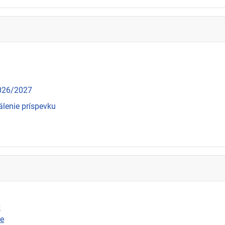
2026/2027
álenie príspevku
N
ie