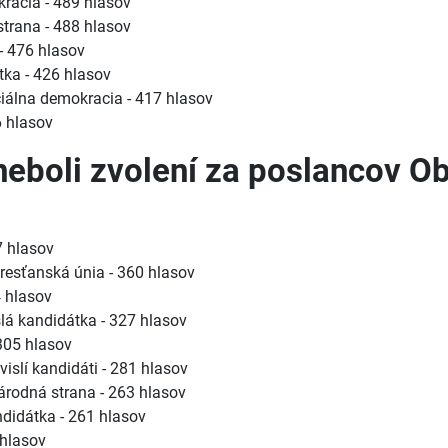
okracia - 489 hlasov
strana - 488 hlasov
 - 476 hlasov
tka - 426 hlasov
sociálna demokracia - 417 hlasov
6 hlasov
 neboli zvolení za poslancov O
7 hlasov
Kresťanská únia - 360 hlasov
4 hlasov
islá kandidátka - 327 hlasov
 305 hlasov
vislí kandidáti - 281 hlasov
árodná strana - 263 hlasov
ndidátka - 261 hlasov
 hlasov