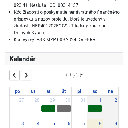
023 41 Nesluša, IČO: 00314137.
Kód žiadosti o poskytnutie nenávratného finančného
príspevku a názov projektu, ktorý je uvedený v
žiadosti: NFP401202FQG9 - Triedený zber obcí
Dolných Kysúc.
Kód výzvy: PSK-MZP-009-2024-DV-EFRR.
Kalendár
08/26
po
ut
st
št
pi
so
ne
27
28
29
30
31
1
2
3
4
5
6
7
8
9