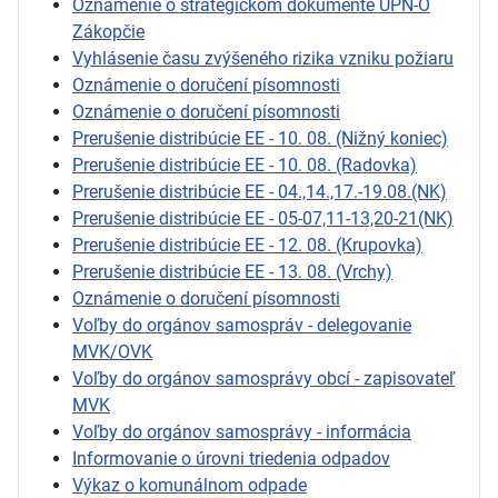
Oznámenie o strategickom dokumente ÚPN-O
Zákopčie
Vyhlásenie času zvýšeného rizika vzniku požiaru
Oznámenie o doručení písomnosti
Oznámenie o doručení písomnosti
Prerušenie distribúcie EE - 10. 08. (Nižný koniec)
Prerušenie distribúcie EE - 10. 08. (Radovka)
Prerušenie distribúcie EE - 04.,14.,17.-19.08.(NK)
Prerušenie distribúcie EE - 05-07,11-13,20-21(NK)
Prerušenie distribúcie EE - 12. 08. (Krupovka)
Prerušenie distribúcie EE - 13. 08. (Vrchy)
Oznámenie o doručení písomnosti
Voľby do orgánov samospráv - delegovanie
MVK/OVK
Voľby do orgánov samosprávy obcí - zapisovateľ
MVK
Voľby do orgánov samosprávy - informácia
Informovanie o úrovni triedenia odpadov
Výkaz o komunálnom odpade