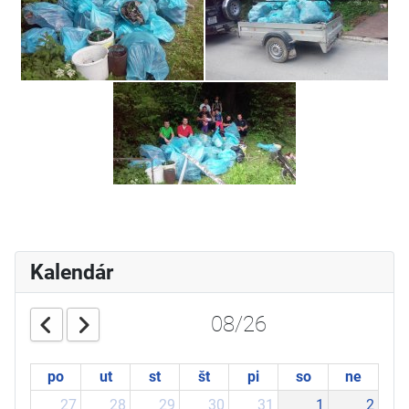
Kalendár
08/26
po
ut
st
št
pi
so
ne
27
28
29
30
31
1
2