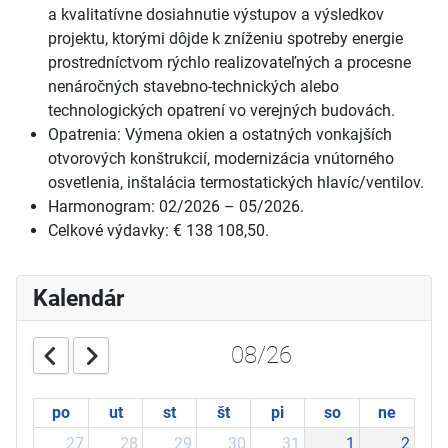
a
kvalitatívne dosiahnutie výstupov a
výsledkov
projektu, ktorými dôjde k
zníženiu spotreby energie
prostredníctvom rýchlo realizovateľných a
procesne
nenáročných stavebno-technických alebo
technologických opatrení vo verejných budovách.
Opatrenia: Výmena okien a
ostatných vonkajších
otvorových konštrukcií, modernizácia vnútorného
osvetlenia, inštalácia termostatických hlavíc/ventilov.
Harmonogram: 02/2026
–
05/2026.
Celkové výdavky: €
138
108,50.
Kalendár
08/26
po
ut
st
št
pi
so
ne
27
28
29
30
31
1
2