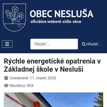
Vyhľadávanie
Hľadať...
Rýchle energetické opatrenia v
Základnej škole v Nesluši
Detaily
Uverejnené: 11. marec 2026
Návštevy: 804