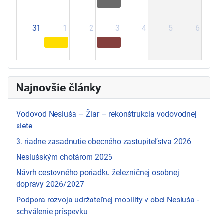
31
1
2
3
4
5
6
Najnovšie články
Vodovod Nesluša – Žiar – rekonštrukcia vodovodnej
siete
3. riadne zasadnutie obecného zastupiteľstva 2026
Neslušským chotárom 2026
Návrh cestovného poriadku železničnej osobnej
dopravy 2026/2027
Podpora rozvoja udržateľnej mobility v obci Nesluša -
schválenie príspevku