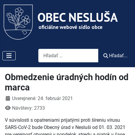
Vyhľadávanie
Hľadať...
Obmedzenie úradných hodín od
marca
Detaily
Uverejnené: 24. február 2021
Návštevy: 2733
V súvislosti s opatreniami prijatými proti šíreniu vírusu
SARS-CoV-2 bude Obecný úrad v Nesluši od 01. 03. 2021
pre verejnosť otvorený
v pondelok, stredu a piatok
v čase