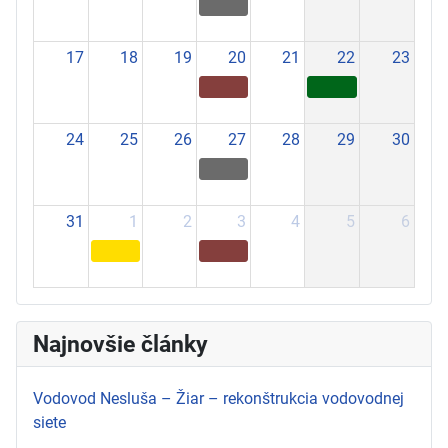
17
18
19
20
21
22
23
24
25
26
27
28
29
30
31
1
2
3
4
5
6
Najnovšie články
Vodovod Nesluša – Žiar – rekonštrukcia vodovodnej
siete