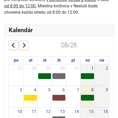
od 8:00 do 12:00.
Miestna knižnica v Nesluši bude
otvorená každú stredu od 8:00 do 12:00.
Kalendár
08/26
po
ut
st
št
pi
so
ne
27
28
29
30
31
1
2
3
4
5
6
7
8
9
10
11
12
13
14
15
16