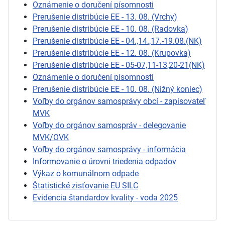
Oznámenie o doručení písomnosti
Prerušenie distribúcie EE - 13. 08. (Vrchy)
Prerušenie distribúcie EE - 10. 08. (Radovka)
Prerušenie distribúcie EE - 04.,14.,17.-19.08.(NK)
Prerušenie distribúcie EE - 12. 08. (Krupovka)
Prerušenie distribúcie EE - 05-07,11-13,20-21(NK)
Oznámenie o doručení písomnosti
Prerušenie distribúcie EE - 10. 08. (Nižný koniec)
Voľby do orgánov samosprávy obcí - zapisovateľ
MVK
Voľby do orgánov samospráv - delegovanie
MVK/OVK
Voľby do orgánov samosprávy - informácia
Informovanie o úrovni triedenia odpadov
Výkaz o komunálnom odpade
Štatistické zisťovanie EU SILC
Evidencia štandardov kvality - voda 2025