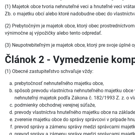
(1) Majetok obce tvoria nehnuteľné veci a hnuteľné veci vrát
Zb. o majetku obcí alebo ktoré nadobudne obec do vlastníctv
(2) Prebytočným je majetok obce, ktorý obec prostredníctvom
výnimočne aj výpožičky alebo tento odpredať.
(3) Neupotrebiteľným je majetok obce, ktorý pre svoje úpln
Článok 2 - Vymedzenie kompe
(1) Obecné zastupiteľstvo schvaľuje vždy:
prebytočnosť nehnuteľného majetku obce,
spôsob prevodu vlastníctva nehnuteľného majetku obce 
nehnuteľný majetok podľa Zákona č. 182/1993 Z. z. o vla
podmienky obchodnej verejnej súťaže,
prevody vlastníctva hnuteľného majetku obce na základe 
zverenie majetku obce do správy správcovi v prípade h
prevod správy a zámenu správy medzi správcami majetk
prevod správy a zámenu správy medzi správcami majetk