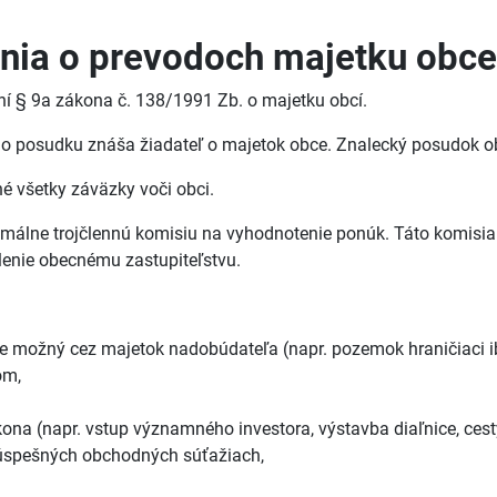
enia o prevodoch majetku obce
ní § 9a zákona č. 138/1991 Zb. o majetku obcí.
ho posudku znáša žiadateľ o majetok obce. Znalecký posudok o
é všetky záväzky voči obci.
nimálne trojčlennú komisiu na vyhodnotenie ponúk. Táto komis
lenie obecnému zastupiteľstvu.
 je možný cez majetok nadobúdateľa (napr. pozemok hraničiaci 
om,
ona (napr. vstup významného investora, výstavba diaľnice, cest
neúspešných obchodných súťažiach,