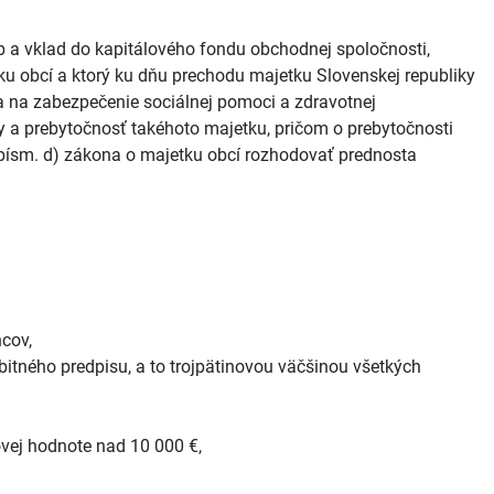
 a vklad do kapitálového fondu obchodnej spoločnosti,
u obcí a ktorý ku dňu prechodu majetku Slovenskej republiky
 a na zabezpečenie sociálnej pomoci a zdravotnej
by a prebytočnosť takéhoto majetku, pričom o prebytočnosti
2 písm. d) zákona o majetku obcí rozhodovať prednosta
cov,
tného predpisu, a to trojpätinovou väčšinou všetkých
vej hodnote nad 10 000 €,