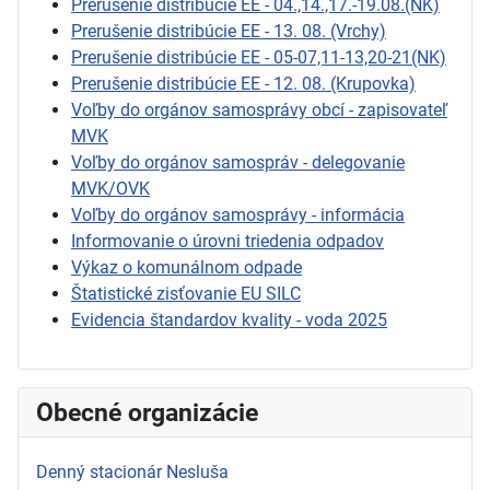
Prerušenie distribúcie EE - 04.,14.,17.-19.08.(NK)
Prerušenie distribúcie EE - 13. 08. (Vrchy)
Prerušenie distribúcie EE - 05-07,11-13,20-21(NK)
Prerušenie distribúcie EE - 12. 08. (Krupovka)
Voľby do orgánov samosprávy obcí - zapisovateľ
MVK
Voľby do orgánov samospráv - delegovanie
MVK/OVK
Voľby do orgánov samosprávy - informácia
Informovanie o úrovni triedenia odpadov
Výkaz o komunálnom odpade
Štatistické zisťovanie EU SILC
Evidencia štandardov kvality - voda 2025
Obecné organizácie
Denný stacionár Nesluša