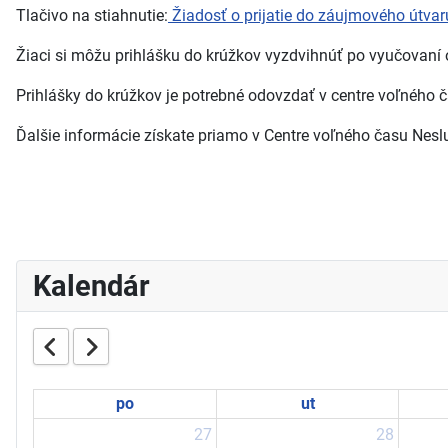
Tlačivo na stiahnutie:
Žiadosť o prijatie do záujmového útva
Žiaci si môžu prihlášku do krúžkov vyzdvihnúť po vyučovaní 
Prihlášky do krúžkov je potrebné odovzdať v centre voľného ča
Ďalšie informácie získate priamo v Centre voľného času Neslu
Kalendár
po
ut
27
28