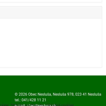
© 2026 Obec Nesluša, Nesluša 978, 023 41 Nesluša
tel.: 041/428 11 21
okies. Stránka používa iba základné cookies.
e-mail:
obec@neslusa.sk