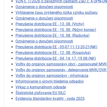
VZN č. 1/2026 o záväzných častiach ZaD č. 4 ÚPN-O
Oznámenie o doručení písomnosti
Vyhlásenie času zvýšeného rizika vzniku požiaru
Oznámenie o doručení písomnosti
Prerušenie distribúcie EE - 13. 08. (Vrchy)
Prerušenie distribúcie EE - 10. 08. (Nižný koniec)
Prerušenie distribúcie EE - 10. 08. (Radovka)
Oznámenie o doručení písomnosti
Prerušenie distribúcie EE - 05-07,11-13,20-21(NK)
Prerušenie distribúcie EE - 12. 08. (Krupovka)
Prerušenie distribúcie EE - 04.,14.,17.-19.08.(NK)
Voľby do orgánov samosprávy obcí - zapisovateľ MVK
Voľby do orgánov samospráv - delegovanie MVK/OVK
Voľby do orgánov samosprávy - informácia
Informovanie o úrovni triedenia odpadov
Výkaz o komunálnom odpade
Štatistické zisťovanie EU SILC
Evidencia štandardov kvality - voda 2025