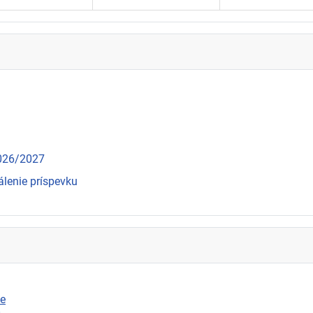
2026/2027
álenie príspevku
ie