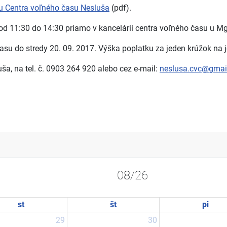
ru Centra voľného času Nesluša
(pdf).
od 11:30 do 14:30 priamo v kancelárii centra voľného času u Mg
su do stredy 20. 09. 2017. Výška poplatku za jeden krúžok na je
ša, na tel. č. 0903 264 920 alebo cez e-mail:
neslusa.cvc@gmai
08/26
st
št
pi
29
30