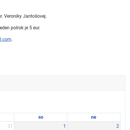
r. Veroniky Jantošovej.
den polrok je 5 eur.
l.com
.
so
ne
31
1
2