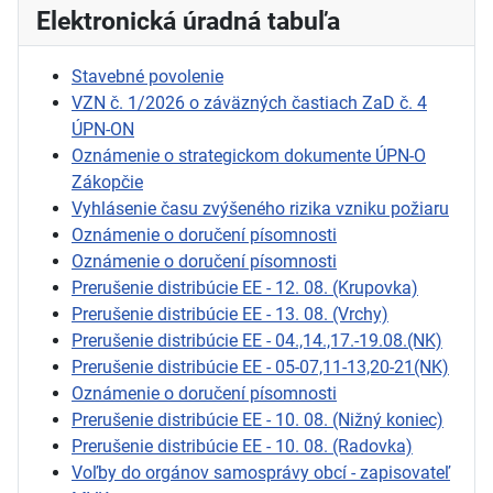
Elektronická úradná tabuľa
Stavebné povolenie
VZN č. 1/2026 o záväzných častiach ZaD č. 4
ÚPN-ON
Oznámenie o strategickom dokumente ÚPN-O
Zákopčie
Vyhlásenie času zvýšeného rizika vzniku požiaru
Oznámenie o doručení písomnosti
Oznámenie o doručení písomnosti
Prerušenie distribúcie EE - 12. 08. (Krupovka)
Prerušenie distribúcie EE - 13. 08. (Vrchy)
Prerušenie distribúcie EE - 04.,14.,17.-19.08.(NK)
Prerušenie distribúcie EE - 05-07,11-13,20-21(NK)
Oznámenie o doručení písomnosti
Prerušenie distribúcie EE - 10. 08. (Nižný koniec)
Prerušenie distribúcie EE - 10. 08. (Radovka)
Voľby do orgánov samosprávy obcí - zapisovateľ