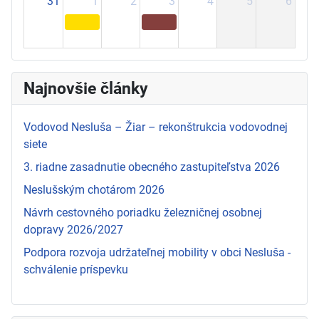
31
1
2
3
4
5
6
Najnovšie články
Vodovod Nesluša – Žiar – rekonštrukcia vodovodnej
siete
3. riadne zasadnutie obecného zastupiteľstva 2026
Neslušským chotárom 2026
Návrh cestovného poriadku železničnej osobnej
dopravy 2026/2027
Podpora rozvoja udržateľnej mobility v obci Nesluša -
schválenie príspevku