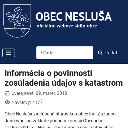
Vyhľadávanie
Hľadať...
Informácia o povinnosti
zosúladenia údajov s katastrom
Detaily
Uverejnené: 09. marec 2018
Návštevy: 4177
Obec Nesluša zastúpená starostkou obce Ing. Zuzanou
Jancovou, na základe podnetu komisií Obecného
zastupiteľstva v Nesluši oboznamuje obyvateľov obce