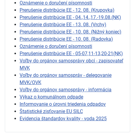
Oznámenie o doručení písomnosti
Prerušenie distribúcie EE - 12. 08. (Krupovka)
Prerušenie distribúcie EE - 04.,14.,17.-19.08.(NK)
Prerušenie distribúcie EE - 13. 08. (Vrchy)
Prerušenie distribúcie EE - 10. 08. (Nižný koniec)
Prerušenie distribúcie EE - 10. 08. (Radovka)
Oznámenie o doručení písomnosti
Prerušenie distribúcie EE - 05-07,11-13,20-21(NK)
Voľby do orgánov samosprávy obcí - zapisovateľ
MVK
Voľby do orgánov samospráv - delegovanie
MVK/OVK
Voľby do orgánov samosprávy - informácia
Výkaz o komunálnom odpade
Informovanie o úrovni triedenia odpadov
Štatistické zisťovanie EU SILC
Evidencia štandardov kvality - voda 2025