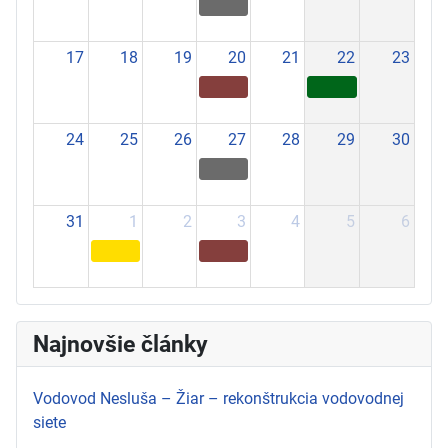
17
18
19
20
21
22
23
24
25
26
27
28
29
30
31
1
2
3
4
5
6
Najnovšie články
Vodovod Nesluša – Žiar – rekonštrukcia vodovodnej
siete