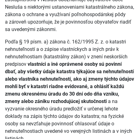
Nesluša s niektorými ustanoveniami katastrálneho zákona,
zákona o ochrane a využívaní poľnohospodárskej pôdy
a zároveň upozorňuje, že je povinnosťou obyvateľov riadiť
sa uvedenými zákonmi.
Podľa § 19 písm. a) zákona č. 162/1995 Z. z. o katastri
nehnuteľností a o zápise vlastníckych a iných práv k
nehnuteľnostiam (katastrálny zákon) v znení neskorších
predpisov
vlastníci a iné oprávnené osoby sú povinní
dbať, aby všetky údaje katastra týkajúce sa nehnuteľností
alebo vlastníka nehnuteľností, ako aj zmeny týchto údajov
mohli byť v katastri riadne evidované, a ohlásiť každú
zmenu okresnému úradu do 30 dní odo dňa vzniku,
zmeny alebo zániku rozhodujúcej skutočnosti
a na
vyzvanie okresného úradu predložiť v určenej lehote
doklady na zápis týchto údajov do katastra; na fyzické
osoby sa nevzťahuje povinnosť ohlasovať údaje o
nehnuteľnostiach uvedené vo verejných listinách a v iných
listinách.