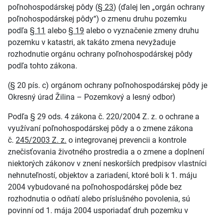
poľnohospodárskej pôdy (
§ 23
) (ďalej len „orgán ochrany
poľnohospodárskej pôdy“) o zmenu druhu pozemku
podľa
§ 11
alebo
§ 19
alebo o vyznačenie zmeny druhu
pozemku v katastri, ak takáto zmena nevyžaduje
rozhodnutie orgánu ochrany poľnohospodárskej pôdy
podľa tohto zákona.
(§ 20 pís. c) orgánom ochrany poľnohospodárskej pôdy je
Okresný úrad Žilina – Pozemkový a lesný odbor)
Podľa § 29 ods. 4 zákona č. 220/2004 Z. z. o ochrane a
využívaní poľnohospodárskej pôdy a o zmene zákona
č.
245/2003 Z. z.
o integrovanej prevencii a kontrole
znečisťovania životného prostredia a o zmene a doplnení
niektorých zákonov v znení neskorších predpisov vlastníci
nehnuteľností, objektov a zariadení, ktoré boli k 1. máju
2004 vybudované na poľnohospodárskej pôde bez
rozhodnutia o odňatí alebo príslušného povolenia, sú
povinní od 1. mája 2004 usporiadať druh pozemku v