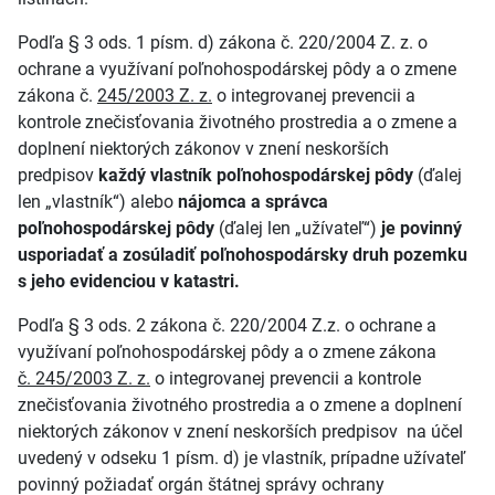
Podľa § 3 ods. 1 písm. d) zákona č. 220/2004 Z. z. o
ochrane a využívaní poľnohospodárskej pôdy a o zmene
zákona č.
245/2003 Z. z.
o integrovanej prevencii a
kontrole znečisťovania životného prostredia a o zmene a
doplnení niektorých zákonov v znení neskorších
predpisov
každý vlastník poľnohospodárskej pôdy
(ďalej
len „vlastník“) alebo
nájomca a správca
poľnohospodárskej pôdy
(ďalej len „užívateľ“)
je povinný
usporiadať a zosúladiť poľnohospodársky druh pozemku
s jeho evidenciou v katastri.
Podľa § 3 ods. 2 zákona č. 220/2004 Z.z. o ochrane a
využívaní poľnohospodárskej pôdy a o zmene zákona
č. 245/2003 Z. z.
o integrovanej prevencii a kontrole
znečisťovania životného prostredia a o zmene a doplnení
niektorých zákonov v znení neskorších predpisov na účel
uvedený v odseku 1 písm. d) je vlastník, prípadne užívateľ
povinný požiadať orgán štátnej správy ochrany