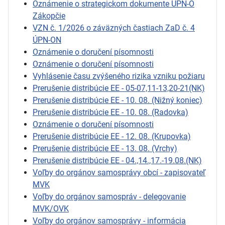
Oznámenie o strategickom dokumente ÚPN-O
Zákopčie
VZN č. 1/2026 o záväzných častiach ZaD č. 4
ÚPN-ON
Oznámenie o doručení písomnosti
Oznámenie o doručení písomnosti
Vyhlásenie času zvýšeného rizika vzniku požiaru
Prerušenie distribúcie EE - 05-07,11-13,20-21(NK)
Prerušenie distribúcie EE - 10. 08. (Nižný koniec)
Prerušenie distribúcie EE - 10. 08. (Radovka)
Oznámenie o doručení písomnosti
Prerušenie distribúcie EE - 12. 08. (Krupovka)
Prerušenie distribúcie EE - 13. 08. (Vrchy)
Prerušenie distribúcie EE - 04.,14.,17.-19.08.(NK)
Voľby do orgánov samosprávy obcí - zapisovateľ
MVK
Voľby do orgánov samospráv - delegovanie
MVK/OVK
Voľby do orgánov samosprávy - informácia