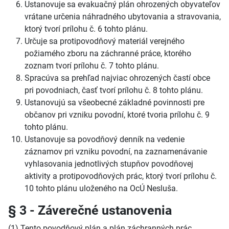
Ustanovuje sa evakuačný plán ohrozených obyvateľov
vrátane určenia náhradného ubytovania a stravovania,
ktorý tvorí prílohu č. 6 tohto plánu.
Určuje sa protipovodňový materiál verejného
požiamého zboru na záchranné práce, ktorého
zoznam tvorí prílohu č. 7 tohto plánu.
Spracúva sa prehľad najviac ohrozených častí obce
pri povodniach, časť tvorí prílohu č. 8 tohto plánu.
Ustanovujú sa všeobecné základné povinnosti pre
občanov pri vzniku povodní, ktoré tvoria prílohu č. 9
tohto plánu.
Ustanovuje sa povodňový denník na vedenie
záznamov pri vzniku povodní, na zaznamenávanie
vyhlasovania jednotlivých stupňov povodňovej
aktivity a protipovodňových prác, ktorý tvorí prílohu č.
10 tohto plánu uloženého na OcÚ Nesluša.
§ 3 - Záverečné ustanovenia
(1) Tento povodňový plán a plán záchranných prác