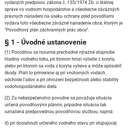
vydaných predpisov, zákona č. 135/1974 Zb. o štátnej
správe vo vodnom hospodárstve a všeobecne záväzných
právnych nariadení na úseku ochrany pred povodňami
vydáva toto všeobecne záväzné nariadenie obce, ktorým je
"Povodňový plán záchranných prác obce".
§ 1 - Úvodné ustanovenie
(1) Povodňou sa rozumie prechodné výrazné stúpnutie
hladiny vodného toku, pri ktorom hrozí vyliatie z koryta,
alebo pri ktorom sa voda z koryta vylieva a môže spôsobiť
škody. Platí to primerane aj pri vnútorných vodách,
odchode l'adov a pri ohrození bezpečnosti alebo stability
vodohospodárskeho diela.
(2) Za nebezpečenstvo povodne sa považuje situácia
určená povodňovými plánmi, prípadne situácia tak
označená predpovednou povodňovou službou, najmä:
d) pri dosiahnutí určeného vodného stavu pri stúpajúcej