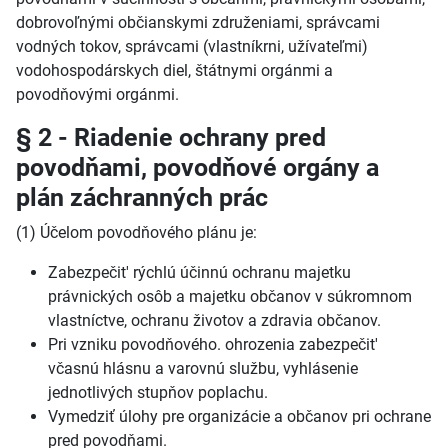
dobrovoľnými občianskymi združeniami, správcami
vodných tokov, správcami (vlastníkrni, užívateľmi)
vodohospodárskych diel, štátnymi orgánmi a
povodňovými orgánmi.
§ 2 - Riadenie ochrany pred
povodňami, povodňové orgány a
plán záchranných prác
(1) Účelom povodňového plánu je:
Zabezpečit' rýchlú účinnú ochranu majetku
právnických osôb a majetku občanov v súkromnom
vlastníctve, ochranu životov a zdravia občanov.
Pri vzniku povodňového. ohrozenia zabezpečit'
včasnú hlásnu a varovnú službu, vyhlásenie
jednotlivých stupňov poplachu.
Vymedziť úlohy pre organizácie a občanov pri ochrane
pred povodňami.