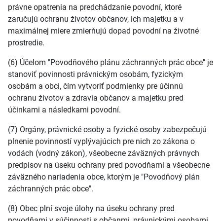
právne opatrenia na predchádzanie povodní, ktoré
zaručujú ochranu životov občanov, ich majetku a v
maximálnej miere zmierňujú dopad povodní na životné
prostredie.
(6) Účelom "Povodňového plánu záchranných prác obce" je
stanoviť povinnosti právnickým osobám, fyzickým
osobám a obci, čím vytvoriť podmienky pre účinnú
ochranu životov a zdravia občanov a majetku pred
účinkami a následkami povodní.
(7) Orgány, právnické osoby a fyzické osoby zabezpečujú
plnenie povinností vyplývajúcich pre nich zo zákona o
vodách (vodný zákon), všeobecne záväzných právnych
predpisov na úseku ochrany pred povodňami a všeobecne
záväzného nariadenia obce, ktorým je "Povodňový plán
záchranných prác obce".
(8) Obec plní svoje úlohy na úseku ochrany pred
povodňami v súčinnosti s občanmi, právnickými osobami,