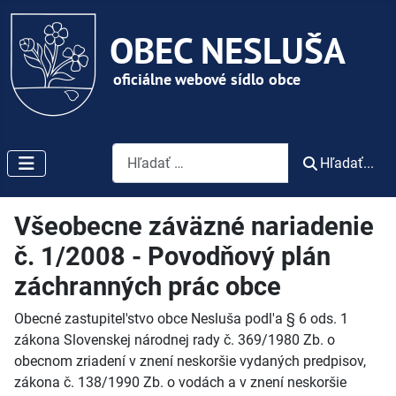
Vyhľadávanie
Hľadať...
Všeobecne záväzné nariadenie
č. 1/2008 - Povodňový plán
záchranných prác obce
Obecné zastupitel'stvo obce Nesluša podl'a § 6 ods. 1
zákona Slovenskej národnej rady č. 369/1980 Zb. o
obecnom zriadení v znení neskoršie vydaných predpisov,
zákona č. 138/1990 Zb. o vodách a v znení neskoršie