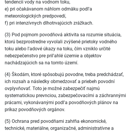
tendencii vody na vodnom toku,
e) pri očakávanom náhlom odmäku podl'a
meteorologických predpovedí,
f) pri intenzívnych dlhotrvajúcich zrážkach.
(3) Pod pojmom povodňová aktivita sa rozumie situácia,
ktorú bezprostredne vyvolali zvýšené prietoky vodného
toku alebo l'adové úkazy na toku, čím vzniklo určité
nebezpečenstvo pre pril'ahlé územie a objektov
nachádzajúcich sa na tomto území.
(4) Škodám, ktoré spôsobujú povodne, treba predchádzať,
ich rozsah a následky obmedzovať a priebeh povodní
ovplyvňovať. Toto je možné zabezpečiť najmú
systematickou prevnciou, zabezpečovacími a záchrannými
prácami, vykonávanými podl'a povodňových plánov na
príkaz povodňových orgánov.
(5) Ochrana pred povodňami zahŕňa ekonomické,
technické, materiálne, organizačné, administratívne a