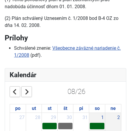
nadobúda účinnosť dňom 01. 01. 2008.
(2) Plán schválený Uznesením č. 1/2008 bod B-4 OZ zo
dňa 14. 02. 2008.
Prílohy
Schválené znenie:
Všeobecne záväzné nariadenie č.
1/2008
(pdf).
Kalendár
08/26
po
ut
st
št
pi
so
ne
27
28
29
30
31
1
2