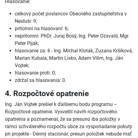
Hlasovanie:
celkový počet poslancov Obecného zastupiteľstva v
Nesluši: 9;
prítomní na hlasovaní: 6;
neprítomní: PhDr. Juraj Bosý, Ing. Peter Ozsvald, Mgr.
Peter Piják;
hlasovanie za: 6 - Ing. Michal Kloták, Zuzana Kršíková,
Marian Kubala, Martin Lisko, Adam Vilim, Ing. Ján
Vojtek;
hlasovanie proti: 0;
zdržal sa hlasovania: 0.
4. Rozpočtové opatrenie
Ing. Ján Vojtek prešiel k ďalšiemu bodu programu –
Rozpočtové opatrenie. Vysvetlil návrh rozpočtového
opatrenia a poznamenal, že sa presunú iba položky v
rámci schváleného rozpočtu obce za vysporiadanie pokuty
pri projekte - Denný stacionár; presun položiek nebude mať