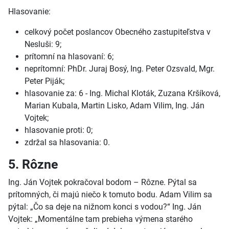
Hlasovanie:
celkový počet poslancov Obecného zastupiteľstva v
Nesluši: 9;
prítomní na hlasovaní: 6;
neprítomní: PhDr. Juraj Bosý, Ing. Peter Ozsvald, Mgr.
Peter Piják;
hlasovanie za: 6 - Ing. Michal Kloták, Zuzana Kršíková,
Marian Kubala, Martin Lisko, Adam Vilim, Ing. Ján
Vojtek;
hlasovanie proti: 0;
zdržal sa hlasovania: 0.
5. Rôzne
Ing. Ján Vojtek pokračoval bodom – Rôzne. Pýtal sa
prítomných, či majú niečo k tomuto bodu. Adam Vilim sa
pýtal: „Čo sa deje na nižnom konci s vodou?“ Ing. Ján
Vojtek: „Momentálne tam prebieha výmena starého