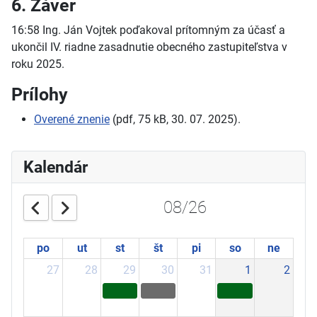
6. Záver
16:58 Ing. Ján Vojtek poďakoval prítomným za účasť a
ukončil IV. riadne zasadnutie obecného zastupiteľstva v
roku 2025.
Prílohy
Overené znenie
(pdf, 75 kB, 30. 07. 2025).
Kalendár
08/26
po
ut
st
št
pi
so
ne
27
28
29
30
31
1
2