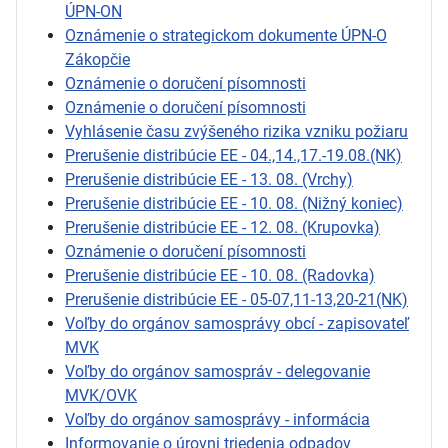
ÚPN-ON
Oznámenie o strategickom dokumente ÚPN-O
Zákopčie
Oznámenie o doručení písomnosti
Oznámenie o doručení písomnosti
Vyhlásenie času zvýšeného rizika vzniku požiaru
Prerušenie distribúcie EE - 04.,14.,17.-19.08.(NK)
Prerušenie distribúcie EE - 13. 08. (Vrchy)
Prerušenie distribúcie EE - 10. 08. (Nižný koniec)
Prerušenie distribúcie EE - 12. 08. (Krupovka)
Oznámenie o doručení písomnosti
Prerušenie distribúcie EE - 10. 08. (Radovka)
Prerušenie distribúcie EE - 05-07,11-13,20-21(NK)
Voľby do orgánov samosprávy obcí - zapisovateľ
MVK
Voľby do orgánov samospráv - delegovanie
MVK/OVK
Voľby do orgánov samosprávy - informácia
Informovanie o úrovni triedenia odpadov