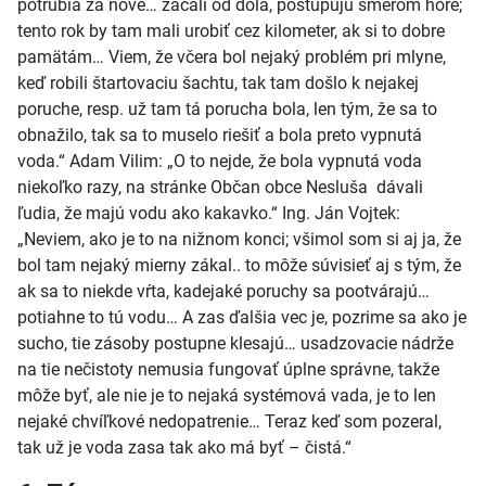
potrubia za nové… začali od dola, postupujú smerom hore;
tento rok by tam mali urobiť cez kilometer, ak si to dobre
pamätám… Viem, že včera bol nejaký problém pri mlyne,
keď robili štartovaciu šachtu, tak tam došlo k nejakej
poruche, resp. už tam tá porucha bola, len tým, že sa to
obnažilo, tak sa to muselo riešiť a bola preto vypnutá
voda.“ Adam Vilim: „O to nejde, že bola vypnutá voda
niekoľko razy, na stránke Občan obce Nesluša dávali
ľudia, že majú vodu ako kakavko.“ Ing. Ján Vojtek:
„Neviem, ako je to na nižnom konci; všimol som si aj ja, že
bol tam nejaký mierny zákal.. to môže súvisieť aj s tým, že
ak sa to niekde vŕta, kadejaké poruchy sa pootvárajú…
potiahne to tú vodu… A zas ďalšia vec je, pozrime sa ako je
sucho, tie zásoby postupne klesajú… usadzovacie nádrže
na tie nečistoty nemusia fungovať úplne správne, takže
môže byť, ale nie je to nejaká systémová vada, je to len
nejaké chvíľkové nedopatrenie… Teraz keď som pozeral,
tak už je voda zasa tak ako má byť – čistá.“