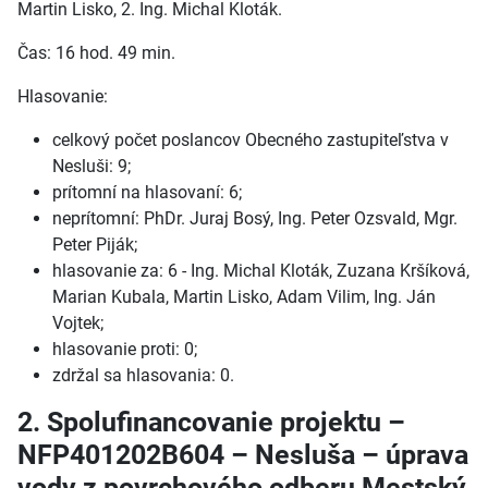
Martin Lisko, 2. Ing. Michal Kloták.
Čas: 16 hod. 49 min.
Hlasovanie:
celkový počet poslancov Obecného zastupiteľstva v
Nesluši: 9;
prítomní na hlasovaní: 6;
neprítomní: PhDr. Juraj Bosý, Ing. Peter Ozsvald, Mgr.
Peter Piják;
hlasovanie za: 6 - Ing. Michal Kloták, Zuzana Kršíková,
Marian Kubala, Martin Lisko, Adam Vilim, Ing. Ján
Vojtek;
hlasovanie proti: 0;
zdržal sa hlasovania: 0.
2. Spolufinancovanie projektu –
NFP401202B604 – Nesluša – úprava
vody z povrchového odberu Mestský