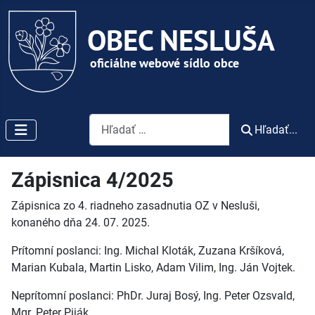
Vyhľadávanie
Hľadať...
Zápisnica 4/2025
Zápisnica zo 4. riadneho zasadnutia OZ v Nesluši,
konaného dňa 24. 07. 2025.
Prítomní poslanci: Ing. Michal Kloták, Zuzana Kršíková,
Marian Kubala, Martin Lisko, Adam Vilim, Ing. Ján Vojtek.
Neprítomní poslanci: PhDr. Juraj Bosý, Ing. Peter Ozsvald,
Mgr. Peter Piják.