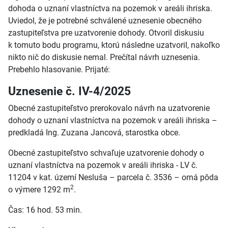
dohoda o uznaní vlastníctva na pozemok v areáli ihriska.
Uviedol, že je potrebné schválené uznesenie obecného
zastupiteľstva pre uzatvorenie dohody. Otvoril diskusiu
k
tomuto bodu programu, ktorú následne uzatvoril, nakoľko
nikto nič do diskusie nemal. Prečítal návrh uznesenia.
Prebehlo hlasovanie. Prijaté:
Uznesenie č. IV-4/2025
Obecné zastupiteľstvo prerokovalo návrh na uzatvorenie
dohody o uznaní vlastníctva na pozemok v areáli ihriska –
predkladá Ing. Zuzana Jancová, starostka obce.
Obecné zastupiteľstvo schvaľuje uzatvorenie dohody o
uznaní vlastníctva na pozemok v areáli ihriska - LV č.
11204 v kat. území Nesluša – parcela č. 3536 – orná pôda
2
o výmere 1292 m
.
Čas: 16 hod. 53 min.