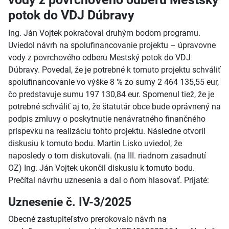
potok do VDJ Dúbravy
Ing. Ján Vojtek pokračoval druhým bodom programu.
Uviedol návrh na spolufinancovanie projektu – úpravovne
vody z povrchového odberu Mestský potok do VDJ
Dúbravy. Povedal, že je potrebné k tomuto projektu schváliť
spolufinancovanie vo výške 8 % zo sumy 2 464 135,55 eur,
čo predstavuje sumu 197 130,84 eur. Spomenul tiež, že je
potrebné schváliť aj to, že štatutár obce bude oprávnený na
podpis zmluvy o poskytnutie nenávratného finančného
príspevku na realizáciu tohto projektu. Následne otvoril
diskusiu k tomuto bodu. Martin Lisko uviedol, že
naposledy o tom diskutovali. (na III. riadnom zasadnutí
OZ) Ing. Ján Vojtek ukončil diskusiu k tomuto bodu.
Prečítal návrhu uznesenia a dal o ňom hlasovať. Prijaté:
Uznesenie č. IV-3/2025
Obecné zastupiteľstvo prerokovalo návrh na