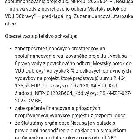
spolufinancovanie projektu č. NFP401202B604 – „Nesluša
– úprava vody z povrchového odberu Mestský potok do
VDJ Dúbravy“ – predkladá Ing. Zuzana Jancová, starostka
obce.
Obecné zastupiteľstvo schvaľuje:
zabezpečenie finančných prostriedkov na
spolufinancovanie realizovaného projektu „Nesluša –
úprava vody z povrchového odberu Mestský potok do
VDJ Dúbravy“ vo výške 8 % z celkových oprávnených
výdavkov na projekt, ktoré predstavujú sumu 2 464
135,55 EUR. t. j. vo výške 197 130, 84 EUR; Kód
žiadosti: NFP401202B604; Kód výzvy: PSK-MZP-027-
2024-DV-KF;
zabezpečenie financovania prípadných
neoprávnených výdavkov projektu z rozpočtu obce;
že štatutárny orgán obce Nesuša je v súlade s
pravidlami hospodárenia a nakladania s majetkom
oprávnený na podpis zmluvy o poskytnutí NFP.