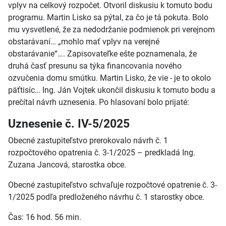
vplyv na celkový rozpočet. Otvoril diskusiu k tomuto bodu
programu. Martin Lisko sa pýtal, za čo je tá pokuta. Bolo
mu vysvetlené, že za nedodržanie podmienok pri verejnom
obstarávaní… „mohlo mať vplyv na verejné
obstarávanie“…. Zapisovateľke ešte poznamenala, že
druhá časť presunu sa týka financovania nového
ozvučenia domu smútku. Martin Lisko, že vie - je to okolo
päťtisíc… Ing. Ján Vojtek ukončil diskusiu k tomuto bodu a
prečítal návrh uznesenia. Po hlasovaní bolo prijaté:
Uznesenie č. IV-5/2025
Obecné zastupiteľstvo prerokovalo návrh č. 1
rozpočtového opatrenia č. 3-1/2025 – predkladá Ing.
Zuzana Jancová, starostka obce.
Obecné zastupiteľstvo schvaľuje rozpočtové opatrenie č. 3-
1/2025 podľa predloženého návrhu č. 1 starostky obce.
Čas: 16 hod. 56 min.