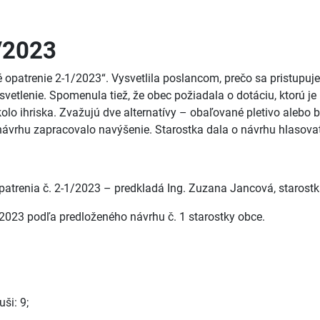
/2023
opatrenie 2-1/2023“. Vysvetlila poslancom, prečo sa pristupuje
svetlenie. Spomenula tiež, že obec požiadala o dotáciu, ktorú 
okolo ihriska. Zvažujú dve alternatívy – obaľované pletivo alebo
návrhu zapracovalo navýšenie. Starostka dala o návrhu hlasovať,
patrenia č. 2-1/2023 – predkladá Ing. Zuzana Jancová, starostk
/2023 podľa predloženého návrhu č. 1 starostky obce.
ši: 9;