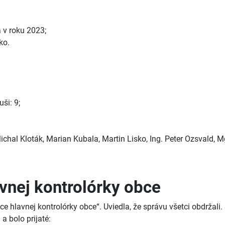
 v roku 2023;
ko.
ši: 9;
ichal Kloták, Marian Kubala, Martin Lisko, Ing. Peter Ozsvald, Mg
avnej kontrolórky obce
e hlavnej kontrolórky obce“. Uviedla, že správu všetci obdržali.
 bolo prijaté: