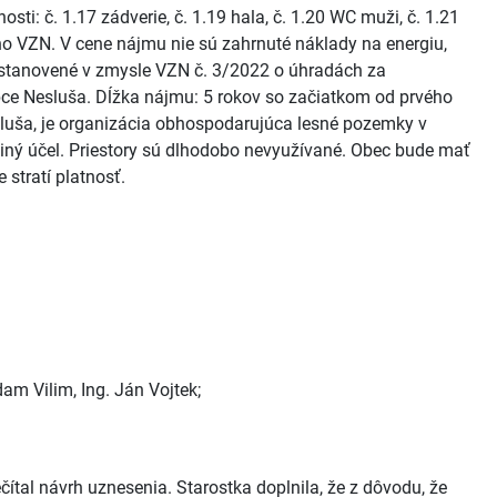
nosti: č. 1.17 zádverie, č. 1.19 hala, č. 1.20 WC muži, č. 1.21
ho VZN. V cene nájmu nie sú zahrnuté náklady na energiu,
 stanovené v zmysle VZN č. 3/2022 o úhradách za
ce Nesluša. Dĺžka nájmu: 5 rokov so začiatkom od prvého
sluša, je organizácia obhospodarujúca lesné pozemky v
a iný účel. Priestory sú dlhodobo nevyužívané. Obec bude mať
stratí platnosť.
dam Vilim, Ing. Ján Vojtek;
čítal návrh uznesenia. Starostka doplnila, že z dôvodu, že