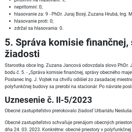
neprítomní: 0;
hlasovanie za: 9 - PhDr. Juraj Bosý, Zuzana Hrubá, Ing. M
hlasovanie proti: 0;
zdržal sa hlasovania: 0.
5. Správa komisie finančnej,
žiadosti
Starostka obce Ing. Zuzana Jancová odovzdala slovo PhDr. Ju
bodu č. 5. - „Správa komisie finančnej, správy obecného majetk
Poslanec Ing. J. Vojtek na chvíľu odišiel zo zasadacej miestno
polyfunkčnej budovy sa prerobí na stacionár. Po návrate posla
Uznesenie č. II-5/2023
Obecné zastupiteľstvo prerokovalo žiadosť Urbariátu Nesluša 
Obecné zastupiteľstvo schvaľuje prenájom obecných priestorov
dňa 24. 03. 2023. Konkrétne: obecné priestory v polyfunkčne