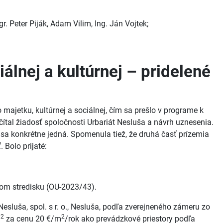
r. Peter Piják, Adam Vilim, Ing. Ján Vojtek;
álnej a kultúrnej – pridelené
ajetku, kultúrnej a sociálnej, čím sa prešlo v programe k
ečítal žiadosť spoločnosti Urbariát Nesluša a návrh uznesenia.
ry sa konkrétne jedná. Spomenula tiež, že druhá časť prízemia
 Bolo prijaté:
tnom stredisku (OU-2023/43).
sluša, spol. s r. o., Nesluša, podľa zverejneného zámeru zo
2
2
m
za cenu 20 €/m
/rok ako prevádzkové priestory podľa