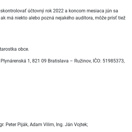
e skontrolovať účtovný rok 2022 a koncom mesiaca jún sa
 ak má niekto alebo pozná nejakého audítora, môže prísť tiež
tarostka obce.
, Plynárenská 1, 821 09 Bratislava – Ružinov, IČO: 51985373,
r. Peter Piják, Adam Vilim, Ing. Ján Vojtek;