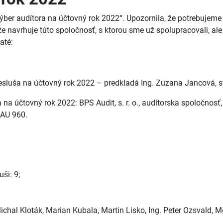
ber audítora na účtovný rok 2022“. Upozornila, že potrebujem
 navrhuje túto spoločnosť, s ktorou sme už spolupracovali, ale
até:
esluša na účtovný rok 2022 – predkladá Ing. Zuzana Jancová, s
na účtovný rok 2022: BPS Audit, s. r. o., audítorska spoločnosť
SKAU 960.
ši: 9;
ichal Kloták, Marian Kubala, Martin Lisko, Ing. Peter Ozsvald, Mg