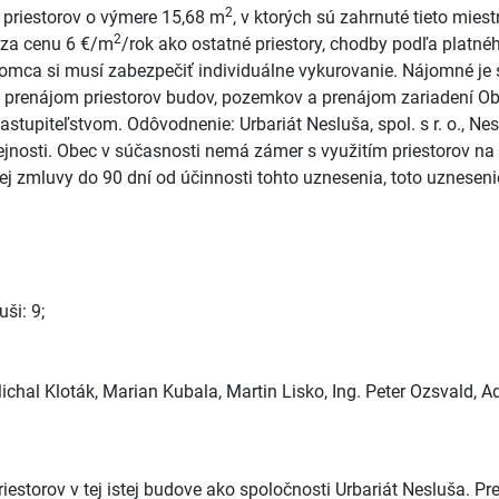
2
 priestorov o výmere 15,68 m
, v ktorých sú zahrnuté tieto miest
2
ň za cenu 6 €/m
/rok ako ostatné priestory, chodby podľa platné
omca si musí zabezpečiť individuálne vykurovanie. Nájomné je
prenájom priestorov budov, pozemkov a prenájom zariadení Ob
tupiteľstvom. Odôvodnenie: Urbariát Nesluša, spol. s r. o., Ne
rejnosti. Obec v súčasnosti nemá zámer s využitím priestorov n
 zmluvy do 90 dní od účinnosti tohto uznesenia, toto uznesenie 
ši: 9;
ichal Kloták, Marian Kubala, Martin Lisko, Ing. Peter Ozsvald, A
storov v tej istej budove ako spoločnosti Urbariát Nesluša. Pre