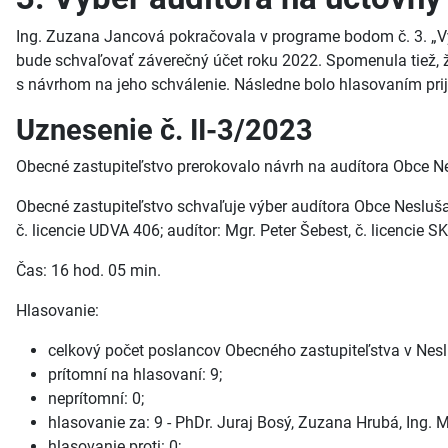
Ing. Zuzana Jancová pokračovala v programe bodom č. 3. „Vý
bude schvaľovať záverečný účet roku 2022. Spomenula tiež, že
s návrhom na jeho schválenie. Následne bolo hlasovaním prij
Uznesenie č. II-3/2023
Obecné zastupiteľstvo prerokovalo návrh na audítora Obce N
Obecné zastupiteľstvo schvaľuje výber audítora Obce Nesluša 
č. licencie UDVA 406; audítor: Mgr. Peter Šebest, č. licencie 
Čas: 16 hod. 05 min.
Hlasovanie:
celkový počet poslancov Obecného zastupiteľstva v Neslu
prítomní na hlasovaní: 9;
neprítomní: 0;
hlasovanie za: 9 - PhDr. Juraj Bosý, Zuzana Hrubá, Ing. M
hlasovanie proti: 0;