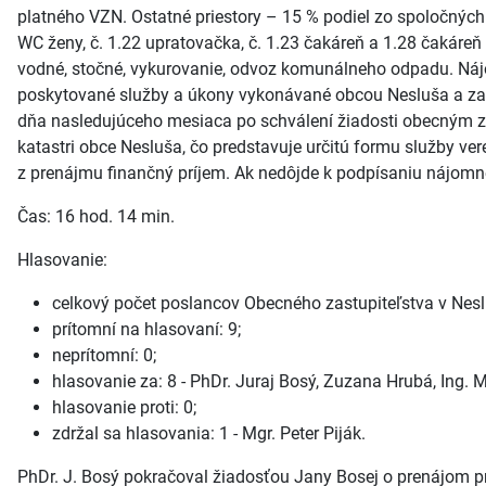
platného VZN. Ostatné priestory – 15 % podiel zo spoločných
WC ženy, č. 1.22 upratovačka, č. 1.23 čakáreň a 1.28 čakáre
vodné, stočné, vykurovanie, odvoz komunálneho odpadu. Náj
poskytované služby a úkony vykonávané obcou Nesluša a za 
dňa nasledujúceho mesiaca po schválení žiadosti obecným zas
katastri obce Nesluša, čo predstavuje určitú formu služby ve
z prenájmu finančný príjem. Ak nedôjde k podpísaniu nájomnej
Čas: 16 hod. 14 min.
Hlasovanie:
celkový počet poslancov Obecného zastupiteľstva v Neslu
prítomní na hlasovaní: 9;
neprítomní: 0;
hlasovanie za: 8 - PhDr. Juraj Bosý, Zuzana Hrubá, Ing. M
hlasovanie proti: 0;
zdržal sa hlasovania: 1 - Mgr. Peter Piják.
PhDr. J. Bosý pokračoval žiadosťou Jany Bosej o prenájom prie