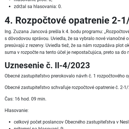
zdržal sa hlasovania: 0.
4. Rozpočtové opatrenie 2-1
Ing. Zuzana Jancová prešla k 4. bodu programu: „Rozpočtové 
s dôvodovou správou. Uviedla, že sa vybralo nové vianočné o
presúvajú z rezervy. Uviedla tiež, že sa nám rozpadáva plot 
suma v rozpočte na tento účel je nepostačujúca, preto sa do 
Uznesenie č. II-4/2023
Obecné zastupiteľstvo prerokovalo návrh č. 1 rozpočtového o
Obecné zastupiteľstvo schvaľuje rozpočtové opatrenie č. 2-1
Čas: 16 hod. 09 min.
Hlasovanie:
celkový počet poslancov Obecného zastupiteľstva v Neslu
prítomní na hlasovaní: 9;