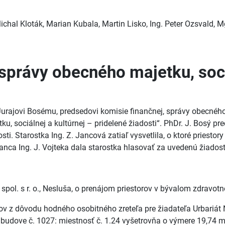
ichal Kloták, Marian Kubala, Martin Lisko, Ing. Peter Ozsvald, Mg
 správy obecného majetku, soci
rajovi Bosému, predsedovi komisie finančnej, správy obecného m
u, sociálnej a kultúrnej – pridelené žiadosti“. PhDr. J. Bosý pr
sti. Starostka Ing. Z. Jancová zatiaľ vysvetlila, o ktoré priesto
nca Ing. J. Vojteka dala starostka hlasovať za uvedenú žiadosť.
spol. s r. o., Nesluša, o prenájom priestorov v bývalom zdravo
 z dôvodu hodného osobitného zreteľa pre žiadateľa Urbariát Ne
j budove č. 1027: miestnosť č. 1.24 vyšetrovňa o výmere 19,74 