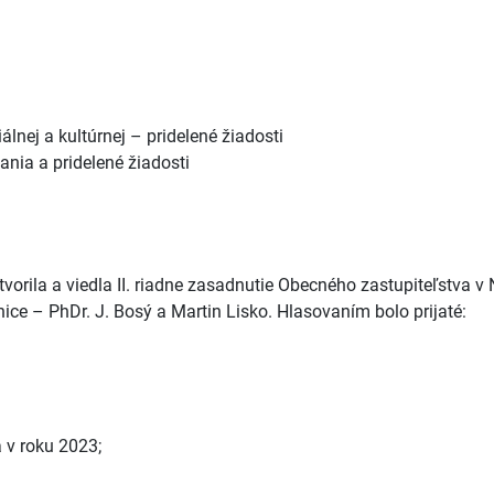
lnej a kultúrnej – pridelené žiadosti
nia a pridelené žiadosti
vorila a viedla II. riadne zasadnutie Obecného zastupiteľstva 
nice – PhDr. J. Bosý a Martin Lisko. Hlasovaním bolo prijaté:
 v roku 2023;