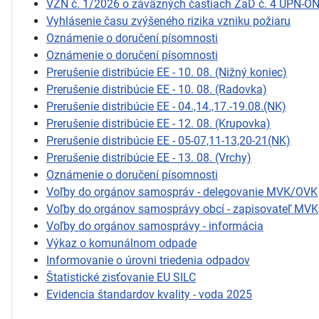
VZN č. 1/2026 o záväzných častiach ZaD č. 4 ÚPN-O
Vyhlásenie času zvýšeného rizika vzniku požiaru
Oznámenie o doručení písomnosti
Oznámenie o doručení písomnosti
Prerušenie distribúcie EE - 10. 08. (Nižný koniec)
Prerušenie distribúcie EE - 10. 08. (Radovka)
Prerušenie distribúcie EE - 04.,14.,17.-19.08.(NK)
Prerušenie distribúcie EE - 12. 08. (Krupovka)
Prerušenie distribúcie EE - 05-07,11-13,20-21(NK)
Prerušenie distribúcie EE - 13. 08. (Vrchy)
Oznámenie o doručení písomnosti
Voľby do orgánov samospráv - delegovanie MVK/OVK
Voľby do orgánov samosprávy obcí - zapisovateľ MVK
Voľby do orgánov samosprávy - informácia
Výkaz o komunálnom odpade
Informovanie o úrovni triedenia odpadov
Štatistické zisťovanie EU SILC
Evidencia štandardov kvality - voda 2025