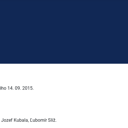
ého 14. 09. 2015.
 Jozef Kubala, Ľubomír Slíž.