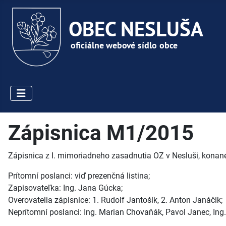
Zápisnica M1/2015
Zápisnica z I. mimoriadneho zasadnutia OZ v Nesluši, konan
Prítomní poslanci: viď prezenčná listina;
Zapisovateľka: Ing. Jana Gúcka;
Overovatelia zápisnice: 1. Rudolf Jantošík, 2. Anton Janáčik;
Neprítomní poslanci: Ing. Marian Chovaňák, Pavol Janec, Ing.