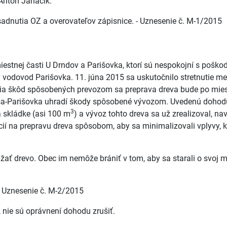
 Anton Janáčik.
adnutia OZ a overovateľov zápisnice. - Uznesenie č. M-1/2015
miestnej časti U Drndov a Parišovka, ktorí sú nespokojní s poš
ý vodovod Parišovka. 11. júna 2015 sa uskutočnilo stretnutie 
ania škôd spôsobených prevozom sa preprava dreva bude po mi
ša-Parišovka uhradí škody spôsobené vývozom. Uvedenú dohodu
3
a skládke (asi 100 m
) a vývoz tohto dreva sa už zrealizoval, 
í na prepravu dreva spôsobom, aby sa minimalizovali vplyvy, 
ť drevo. Obec im nemôže brániť v tom, aby sa starali o svoj ma
- Uznesenie č. M-2/2015
 nie sú oprávnení dohodu zrušiť.