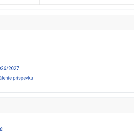
2026/2027
álenie príspevku
ie