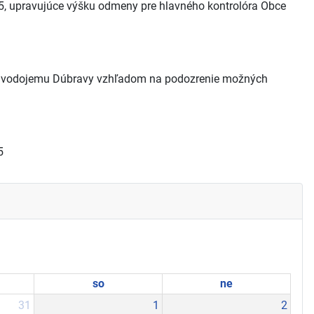
/5, upravujúce výšku odmeny pre hlavného kontrolóra Obce
 k vodojemu Dúbravy vzhľadom na podozrenie možných
5
so
ne
31
1
2