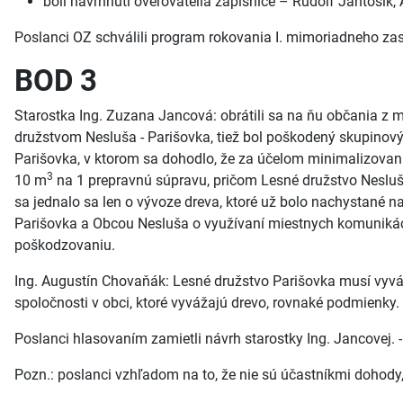
boli navrhnutí overovatelia zápisnice – Rudolf Jantošík,
Poslanci OZ schválili program rokovania I. mimoriadneho zas
BOD 3
Starostka Ing. Zuzana Jancová: obrátili sa na ňu občania z 
družstvom Nesluša - Parišovka, tiež bol poškodený skupinov
Parišovka, v ktorom sa dohodlo, že za účelom minimalizov
3
10 m
na 1 prepravnú súpravu, pričom Lesné družstvo Neslu
sa jednalo sa len o vývoze dreva, ktoré už bolo nachystané n
Parišovka a Obcou Nesluša o využívaní miestnych komunikáci
poškodzovaniu.
Ing. Augustín Chovaňák: Lesné družstvo Parišovka musí vyváža
spoločnosti v obci, ktoré vyvážajú drevo, rovnaké podmienky.
Poslanci hlasovaním zamietli návrh starostky Ing. Jancovej. 
Pozn.: poslanci vzhľadom na to, že nie sú účastníkmi dohody,