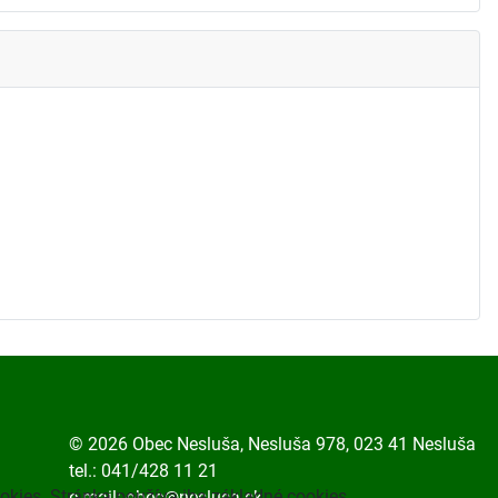
© 2026 Obec Nesluša, Nesluša 978, 023 41 Nesluša
tel.: 041/428 11 21
okies. Stránka používa iba základné cookies.
e-mail:
obec@neslusa.sk