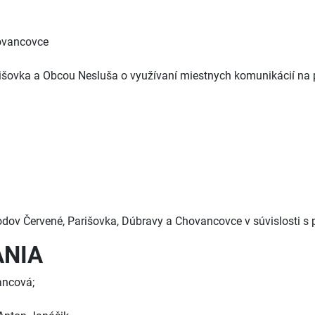
ovancovce
šovka a Obcou Nesluša o využívaní miestnych komunikácií na 
vodov Červené, Parišovka, Dúbravy a Chovancovce v súvislosti 
ANIA
ancová;