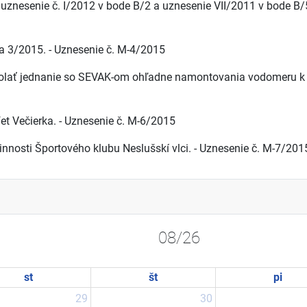
 uznesenie č. I/2012 v bode B/2 a uznesenie VII/2011 v bode B
a 3/2015. - Uznesenie č. M-4/2015
vyvolať jednanie so SEVAK-om ohľadne namontovania vodomeru
et Večierka. - Uznesenie č. M-6/2015
nnosti Športového klubu Neslušskí vlci. - Uznesenie č. M-7/201
08/26
st
št
pi
29
30