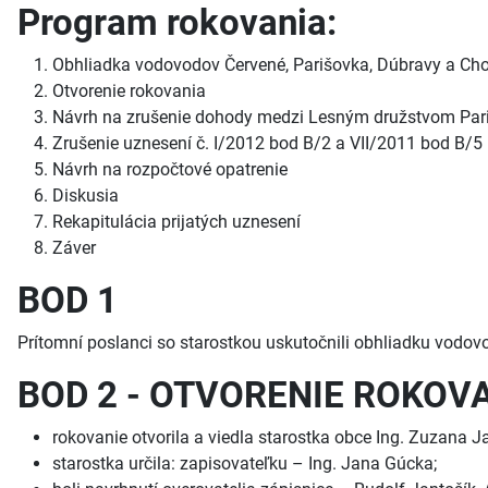
Program rokovania:
Obhliadka vodovodov Červené, Parišovka, Dúbravy a Ch
Otvorenie rokovania
Návrh na zrušenie dohody medzi Lesným družstvom Pari
Zrušenie uznesení č. I/2012 bod B/2 a VII/2011 bod B/5
Návrh na rozpočtové opatrenie
Diskusia
Rekapitulácia prijatých uznesení
Záver
BOD 1
Prítomní poslanci so starostkou uskutočnili obhliadku vodo
BOD 2 - OTVORENIE ROKOV
rokovanie otvorila a viedla starostka obce Ing. Zuzana J
starostka určila: zapisovateľku – Ing. Jana Gúcka;