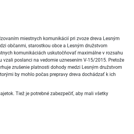
kodzovaním miestnych komunikácií pri zvoze dreva Lesným
medzi občanmi, starostkou obce a Lesným družstvom
estnych komunikáciách uskutočňovať maximálne v rozsahu
 vzali poslanci na vedomie uznesením V-15/2015. Pretože
navrhuje zrušenie platnosti dohody medzi Lesným družstvom
ktorými by mohlo počas prepravy dreva dochádzať k ich
jetok. Tiež je potrebné zabezpečiť, aby mali všetky