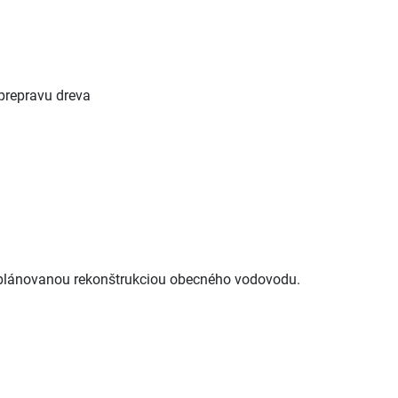
prepravu dreva
s plánovanou rekonštrukciou obecného vodovodu.