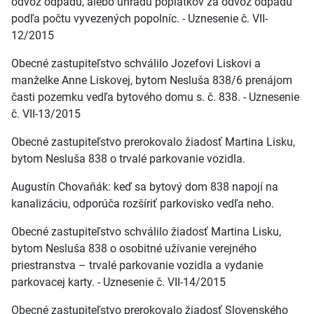
odvoz odpadu, alebo úhradu poplatkov za odvoz odpadu
podľa počtu vyvezených popolníc. - Uznesenie č. VII-
12/2015
Obecné zastupiteľstvo schválilo Jozefovi Liskovi a
manželke Anne Liskovej, bytom Nesluša 838/6 prenájom
časti pozemku vedľa bytového domu s. č. 838. - Uznesenie
č. VII-13/2015
Obecné zastupiteľstvo prerokovalo žiadosť Martina Lisku,
bytom Nesluša 838 o trvalé parkovanie vozidla.
Augustín Chovaňák: keď sa bytový dom 838 napojí na
kanalizáciu, odporúča rozšíriť parkovisko vedľa neho.
Obecné zastupiteľstvo schválilo žiadosť Martina Lisku,
bytom Nesluša 838 o osobitné užívanie verejného
priestranstva – trvalé parkovanie vozidla a vydanie
parkovacej karty. - Uznesenie č. VII-14/2015
Obecné zastupiteľstvo prerokovalo žiadosť Slovenského