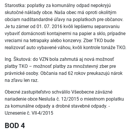
Starostka: poplatky za komunálny odpad nepokryjú
skutočné náklady obce. Naša obec má oproti okolitým
obciam nadštandardné úľavy na poplatkoch pre občanov.
Je tu zámer od 01. 07. 2016 kvôli lepšiemu separovaniu
vybaviť domácnosti kontajnermi na papier a sklo, prípadne
vreciami na tetrapaky alebo konzervy. Zber TKO bude
realizovať auto vybavené váhou, kvôli kontrole tonáže TKO.
Ing. Škutová: do VZN bola zahrnutá aj nová možnosť
platby TKO – možnosť platby za množstevný zber pre
právnické osoby. Občania nad 62 rokov preukazujú nárok
na zľavu len raz.
Obecné zastupiteľstvo schválilo Všeobecne záväzné
nariadenie obce Nesluša č. 12/2015 o miestnom poplatku
za komunálne odpady a drobné stavebné odpady. -
Uznesenie č. VII-4/2015
BOD 4