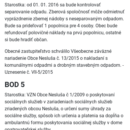
Starostka: od 01. 01. 2016 sa bude kontrolovať
separovanie odpadu. Zberová spoločnosť môže odmietnuť
vyprázdnenie zbernej nádoby s neseparovaným odpadom.
Bude sa prideľovať 1 popolnica pre 4 osoby. Obec bude
refundovať polovičné náklady na prvú popolnicu, ostatné
si bude hradiť občan.
Obecné zastupiteľstvo schválilo Všeobecne záväzné
nariadenie Obce Nesluša č. 13/2015 o nakladaní s
komunálnymi odpadmi a drobným stavebným odpadom. -
Uznesenie č. VII-5/2015
BOD 5
Starostka: VZN Obce Nesluša č 1/2009 o poskytovaní
sociálnych služieb v zariadeniach sociálnych služieb
zriadených obcou Nesluša, o určení sumy úhrady za
sociálne služby, spôsob ich určenia a platenia sa dopĺňa o
ambulantnú formu poskytovania sociálnej služby v dome
opatrovateľskej služby.