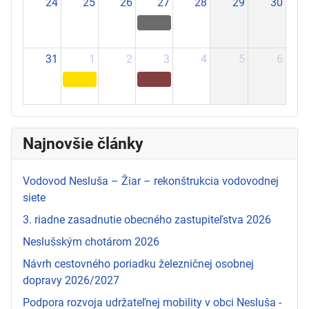
24
25
26
27
28
29
30
31
1
2
3
4
5
6
Najnovšie články
Vodovod Nesluša – Žiar – rekonštrukcia vodovodnej
siete
3. riadne zasadnutie obecného zastupiteľstva 2026
Neslušským chotárom 2026
Návrh cestovného poriadku železničnej osobnej
dopravy 2026/2027
Podpora rozvoja udržateľnej mobility v obci Nesluša -