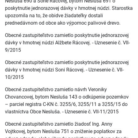
Nesluša 690 a Sone Rácovej, bytom Nesluša 691 o
poskytnutie jednorazovej dávky v hmotnej núdzi. Starostka
upozornila na to, že obidve žiadateľky dostali
prednedávnom od obce ako výpomoc palivové drevo.
Obecné zastupiteľstvo zamietlo poskytnutie jednorazovej
dávky v hmotnej núdzi Alžbete Rácovej. - Uznesenie č. VII-
9/2015
Obecné zastupiteľstvo zamietlo poskytnutie jednorazovej
dávky v hmotnej núdzi Soni Rácovej. - Uznesenie č. VII-
10/2015
Obecné zastupiteľstvo zamietlo návrh Veroniky
Chovancovej, bytom Nesluša 143 o odkúpenie pozemkov
– parciel registra C-KN č. 3255/6, 3255/11 a 3255/15 do
vlastníctva Obce Nesluša. - Uznesenie č. VII-11/2015
Obecné zastupiteľstvo zamietlo žiadosť Ing. Anny
Vojtkovej, bytom Nesluša 751 o zníženie poplatkov za