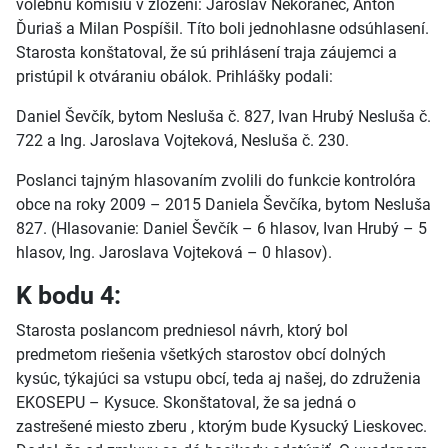
volebnú komisiu v zložení: Jaroslav Nekoranec, Anton
Ďuriaš a Milan Pospíšil. Títo boli jednohlasne odsúhlasení.
Starosta konštatoval, že sú prihlásení traja záujemci a
pristúpil k otváraniu obálok. Prihlášky podali:
Daniel Ševčík, bytom Nesluša č. 827, Ivan Hrubý Nesluša č.
722 a Ing. Jaroslava Vojteková, Nesluša č. 230.
Poslanci tajným hlasovaním zvolili do funkcie kontrolóra
obce na roky 2009 – 2015 Daniela Ševčíka, bytom Nesluša
827. (Hlasovanie: Daniel Ševčík – 6 hlasov, Ivan Hrubý – 5
hlasov, Ing. Jaroslava Vojteková – 0 hlasov).
K bodu 4:
Starosta poslancom predniesol návrh, ktorý bol
predmetom riešenia všetkých starostov obcí dolných
kysúc, týkajúci sa vstupu obcí, teda aj našej, do združenia
EKOSEPU – Kysuce. Skonštatoval, že sa jedná o
zastrešené miesto zberu , ktorým bude Kysucký Lieskovec.