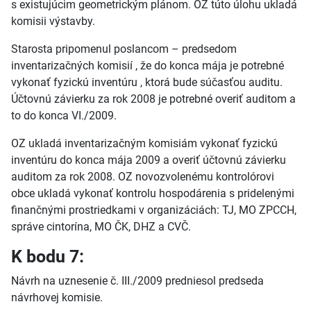
s existujúcim geometrickým plánom. OZ túto úlohu ukladá
komisii výstavby.
Starosta pripomenul poslancom – predsedom
inventarizačných komisií , že do konca mája je potrebné
vykonať fyzickú inventúru , ktorá bude súčasťou auditu.
Účtovnú závierku za rok 2008 je potrebné overiť auditom a
to do konca VI./2009.
OZ ukladá inventarizačným komisiám vykonať fyzickú
inventúru do konca mája 2009 a overiť účtovnú závierku
auditom za rok 2008. OZ novozvolenému kontrolórovi
obce ukladá vykonať kontrolu hospodárenia s pridelenými
finančnými prostriedkami v organizáciách: TJ, MO ZPCCH,
správe cintorína, MO ČK, DHZ a CVČ.
K bodu 7:
Návrh na uznesenie č. III./2009 predniesol predseda
návrhovej komisie.