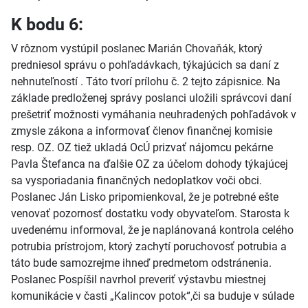
K bodu 6:
V rôznom vystúpil poslanec Marián Chovaňák, ktorý
predniesol správu o pohľadávkach, týkajúcich sa daní z
nehnuteľností . Táto tvorí prílohu č. 2 tejto zápisnice. Na
základe predloženej správy poslanci uložili správcovi daní
prešetriť možnosti vymáhania neuhradených pohľadávok v
zmysle zákona a informovať členov finančnej komisie
resp. OZ. OZ tiež ukladá OcÚ prizvať nájomcu pekárne
Pavla Štefanca na ďalšie OZ za účelom dohody týkajúcej
sa vysporiadania finančných nedoplatkov voči obci.
Poslanec Ján Lisko pripomienkoval, že je potrebné ešte
venovať pozornosť dostatku vody obyvateľom. Starosta k
uvedenému informoval, že je naplánovaná kontrola celého
potrubia prístrojom, ktorý zachytí poruchovosť potrubia a
táto bude samozrejme ihneď predmetom odstránenia.
Poslanec Pospíšil navrhol preveriť výstavbu miestnej
komunikácie v časti „Kalincov potok“,či sa buduje v súlade