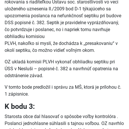
rokovania s riaditeľkou Ústavu soc. starostlivosti vo veci
uloženého uznesenia II./2009 bod D-1 týkajúceho sa
upozornenia poslanca na nefunkčnosť septiku pri budove
DSS popisné č. 382. Septik je pravidelne vyprázdňovaný,
čo potvrdzuje i poslanec, no i napriek tomu navrhuje
obhliadku komisiou
PLVH, nakoľko si myslí, že dochádza k „presakovaniu“ v
okolí septiku, čo možno vidieť voľným okom.
OZ ukladá komisii PLVH vykonať obhliadku septiku pri
ÚSS v Nesluši – popisné č. 382 a navrhnúť opatrenia na
odstránenie závad.
V tomto bode predložil i správu za MŠ, ktorá je prílohou č.
1 zápisnice.
K bodu 3:
Starosta obce dal hlasovať o spôsobe voľby kontrolóra .
Poslanci jednohlasne súhlasili s tajnou voľbou. OZ navrhlo