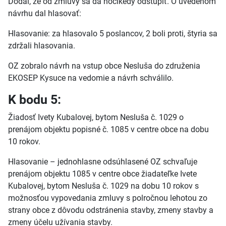
Dodal, že od zmluvy sa dá hocikedy odstúpiť. O uvedenom
návrhu dal hlasovať:
Hlasovanie: za hlasovalo 5 poslancov, 2 boli proti, štyria sa
zdržali hlasovania.
OZ zobralo návrh na vstup obce Nesluša do združenia
EKOSEP Kysuce na vedomie a návrh schválilo.
K bodu 5:
Žiadosť Ivety Kubalovej, bytom Nesluša č. 1029 o
prenájom objektu popisné č. 1085 v centre obce na dobu
10 rokov.
Hlasovanie – jednohlasne odsúhlasené OZ schvaľuje
prenájom objektu 1085 v centre obce žiadateľke Ivete
Kubalovej, bytom Nesluša č. 1029 na dobu 10 rokov s
možnosťou vypovedania zmluvy s polročnou lehotou zo
strany obce z dôvodu odstránenia stavby, zmeny stavby a
zmeny účelu užívania stavby.