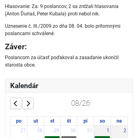
Hlasovanie: Za: 9 poslancov, 2 sa zrdžali hlasovania
(Anton Ďuriaš, Peter Kubala) proti nebol nik.
Uznesenie č. III./2009 zo dňa 08. 04. bolo prítomnými
poslancami schválené.
Záver:
Poslancom za účasť poďakoval a zasadanie ukončil
starosta obce.
Kalendár
08/26
po
ut
st
št
pi
so
ne
27
28
29
30
31
1
2