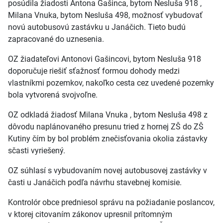
posúdila žiadosti Antona Gašinca, bytom Nesluša 918 ,
Milana Vnuka, bytom Nesluša 498, možnosť vybudovať
novú autobusovú zastávku u Janáčich. Tieto budú
zapracované do uznesenia.
OZ žiadateľovi Antonovi Gašincovi, bytom Nesluša 918
doporučuje riešiť sťažnosť formou dohody medzi
vlastníkmi pozemkov, nakoľko cesta cez uvedené pozemky
bola vytvorená svojvoľne.
OZ odkladá žiadosť Milana Vnuka , bytom Nesluša 498 z
dôvodu naplánovaného presunu tried z hornej ZŠ do ZŠ
Kutiny čím by bol problém znečisťovania okolia zástavky
sčasti vyriešený.
OZ súhlasí s vybudovaním novej autobusovej zastávky v
časti u Janáčich podľa návrhu stavebnej komisie.
Kontrolór obce predniesol správu na požiadanie poslancov,
v ktorej citovaním zákonov upresnil prítomným