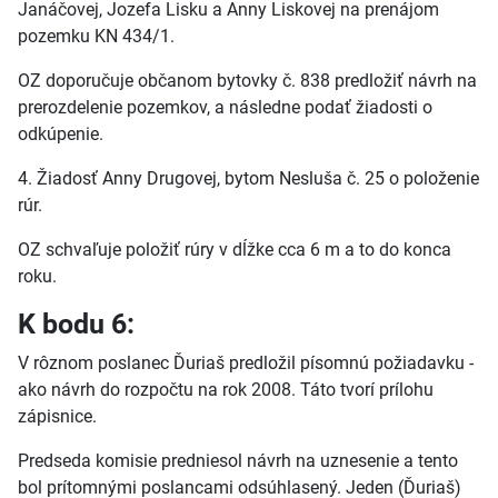
Janáčovej, Jozefa Lisku a Anny Liskovej na prenájom
pozemku KN 434/1.
OZ doporučuje občanom bytovky č. 838 predložiť návrh na
prerozdelenie pozemkov, a následne podať žiadosti o
odkúpenie.
4. Žiadosť Anny Drugovej, bytom Nesluša č. 25 o položenie
rúr.
OZ schvaľuje položiť rúry v dĺžke cca 6 m a to do konca
roku.
K bodu 6:
V rôznom poslanec Ďuriaš predložil písomnú požiadavku -
ako návrh do rozpočtu na rok 2008. Táto tvorí prílohu
zápisnice.
Predseda komisie predniesol návrh na uznesenie a tento
bol prítomnými poslancami odsúhlasený. Jeden (Ďuriaš)