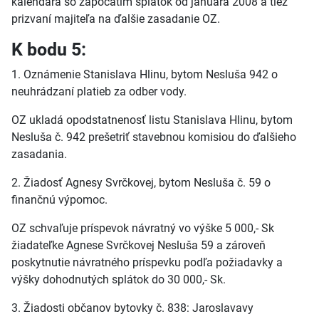
kalendára so započatím splátok od januára 2008 a tiež
prizvaní majiteľa na ďalšie zasadanie OZ.
K bodu 5:
1. Oznámenie Stanislava Hlinu, bytom Nesluša 942 o
neuhrádzaní platieb za odber vody.
OZ ukladá opodstatnenosť listu Stanislava Hlinu, bytom
Nesluša č. 942 prešetriť stavebnou komisiou do ďalšieho
zasadania.
2. Žiadosť Agnesy Svrčkovej, bytom Nesluša č. 59 o
finančnú výpomoc.
OZ schvaľuje príspevok návratný vo výške 5 000,- Sk
žiadateľke Agnese Svrčkovej Nesluša 59 a zároveň
poskytnutie návratného príspevku podľa požiadavky a
výšky dohodnutých splátok do 30 000,- Sk.
3. Žiadosti občanov bytovky č. 838: Jaroslavavy