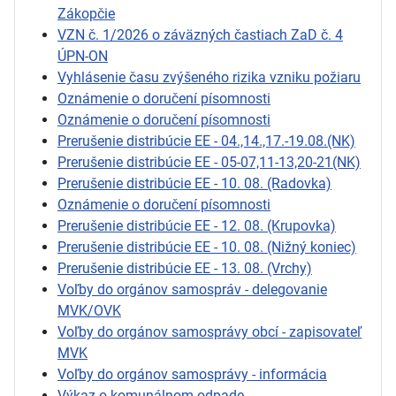
Zákopčie
VZN č. 1/2026 o záväzných častiach ZaD č. 4
ÚPN-ON
Vyhlásenie času zvýšeného rizika vzniku požiaru
Oznámenie o doručení písomnosti
Oznámenie o doručení písomnosti
Prerušenie distribúcie EE - 04.,14.,17.-19.08.(NK)
Prerušenie distribúcie EE - 05-07,11-13,20-21(NK)
Prerušenie distribúcie EE - 10. 08. (Radovka)
Oznámenie o doručení písomnosti
Prerušenie distribúcie EE - 12. 08. (Krupovka)
Prerušenie distribúcie EE - 10. 08. (Nižný koniec)
Prerušenie distribúcie EE - 13. 08. (Vrchy)
Voľby do orgánov samospráv - delegovanie
MVK/OVK
Voľby do orgánov samosprávy obcí - zapisovateľ
MVK
Voľby do orgánov samosprávy - informácia
Výkaz o komunálnom odpade