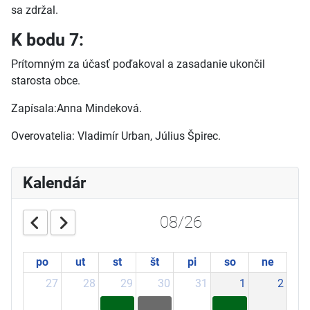
sa zdržal.
K bodu 7:
Prítomným za účasť poďakoval a zasadanie ukončil
starosta obce.
Zapísala:Anna Mindeková.
Overovatelia: Vladimír Urban, Július Špirec.
Kalendár
08/26
po
ut
st
št
pi
so
ne
27
28
29
30
31
1
2