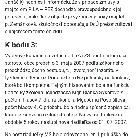
Janáčik) nadniesli informáciu, že v prípade zmluvy s
majiteľom PILA – REZ dochádza pravdepodobne k jej
porušeniu, nakoľko v objekte je vyznačený nový majiteľ –
p. Zemánková, skutočnosť doporučujú OcÚ prekonzultovať
s nájomcom tohto objektu.
K bodu 3:
Výberové konanie na voľbu riaditeľa ZŠ podľa informácii
starostu obce prebehlo 3. mája 2007 podľa zákonného
predchádzajúceho postupu, t. j. zverejnení inzerátu v
týždenníku Kysuce. Podané boli dve prihlášky na konkurz,
ktoré boli kompletné. Tajným hlasovaním bola na funkciu
riaditeľky zvolená uchádzačka Mgr. Blanka Sýkorová s
počtom hlasov 7, druhá skončila Mgr. Anna Pospíšilová –
počet hlasov 4. O priebehu bola riadne spísaná zápisnica,
ktorá je založená u starostu obce. Na výkon funkcie na
obdobie 5 rokov nastúpi nová riaditeľka od 01. 07. 2007.
Na post riaditeľky MŠ bola odovzdaná len 1 prihláška do