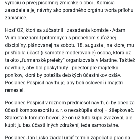
výročiu o prvej písomnej zmienke o obci . Komisia
zasadala a jej návrhy ako poradného orgánu tvoria prílohu
zápisnice.
Hosť OZ, ktorí sa zúčastnil i zasadania komisie - Adam
Vilim oboznámil prítomných s priebehom súťažnej
disciplíny, plánovanej na sobotu 18. augusta , na ktorej mu
prisľúbila účasť (i samotné moderovanie) osoba, ktorá už
takéto „furmanské preteky“ organizovala v Martine. Taktiež
navrhuje, aby bol poskytnutý i priestor pre majiteľku
poníkov, ktorá by potešila detských účastníkov osláv.
Poslanec Pospíšil navrhuje, aby boli oslovení i majstri
remesiel.
Poslanec Pospíšil v rôznom predniesol návrh, či by obec za
účasti komposesorátu s. r. o nezakúpila stroj – štiepkovač.
Starosta k tomuto hovorí, že on už túto kúpu zvažoval, ale
kúpiť ju bez účasti iných združení, teda samostatne.
Poslanec Ján Lisko žiadal určiť termín započatia prác na