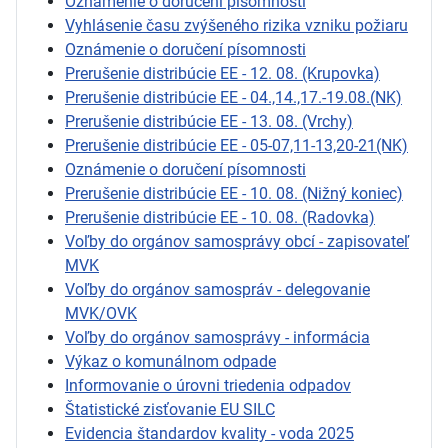
Oznámenie o doručení písomnosti
Vyhlásenie času zvýšeného rizika vzniku požiaru
Oznámenie o doručení písomnosti
Prerušenie distribúcie EE - 12. 08. (Krupovka)
Prerušenie distribúcie EE - 04.,14.,17.-19.08.(NK)
Prerušenie distribúcie EE - 13. 08. (Vrchy)
Prerušenie distribúcie EE - 05-07,11-13,20-21(NK)
Oznámenie o doručení písomnosti
Prerušenie distribúcie EE - 10. 08. (Nižný koniec)
Prerušenie distribúcie EE - 10. 08. (Radovka)
Voľby do orgánov samosprávy obcí - zapisovateľ
MVK
Voľby do orgánov samospráv - delegovanie
MVK/OVK
Voľby do orgánov samosprávy - informácia
Výkaz o komunálnom odpade
Informovanie o úrovni triedenia odpadov
Štatistické zisťovanie EU SILC
Evidencia štandardov kvality - voda 2025