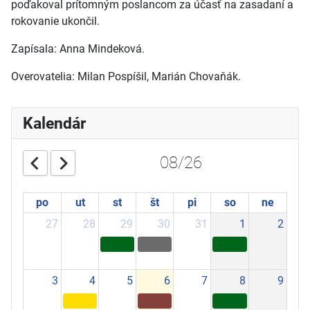
poďakoval prítomným poslancom za účasť na zasadaní a
rokovanie ukončil.
Zapísala: Anna Mindeková.
Overovatelia: Milan Pospíšil, Marián Chovaňák.
Kalendár
08/26
po
ut
st
št
pi
so
ne
27
28
29
30
31
1
2
3
4
5
6
7
8
9