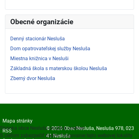
Obecné organizácie
Denný stacionár Nesluša
Dom opatrovateľskej služby Nesluša
Miestna knižnica v Nesluši
Základná škola s materskou školou Nesluša
Zberný dvor Nesluša
Mapa stránky
Stránka obce Nesluša používa cookies
© 2026 Obec Nesluša, Nesluša 978, 023
RSS
S cieľom zabezpečiť riadne fungovanie tejto webovej lokality
41 Nesluša