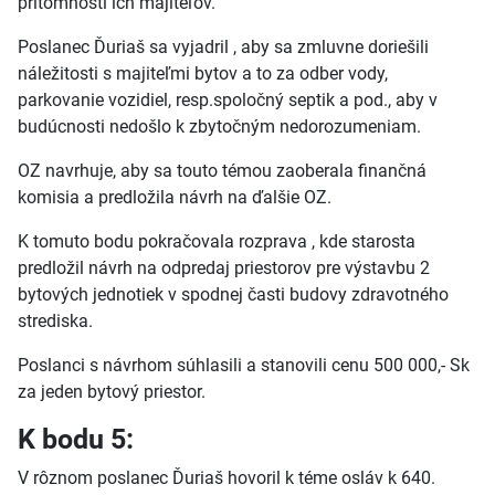
prítomnosti ich majiteľov.
Poslanec Ďuriaš sa vyjadril , aby sa zmluvne doriešili
náležitosti s majiteľmi bytov a to za odber vody,
parkovanie vozidiel, resp.spoločný septik a pod., aby v
budúcnosti nedošlo k zbytočným nedorozumeniam.
OZ navrhuje, aby sa touto témou zaoberala finančná
komisia a predložila návrh na ďalšie OZ.
K tomuto bodu pokračovala rozprava , kde starosta
predložil návrh na odpredaj priestorov pre výstavbu 2
bytových jednotiek v spodnej časti budovy zdravotného
strediska.
Poslanci s návrhom súhlasili a stanovili cenu 500 000,- Sk
za jeden bytový priestor.
K bodu 5:
V rôznom poslanec Ďuriaš hovoril k téme osláv k 640.