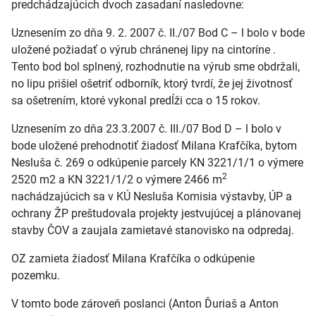
predchádzajúcich dvoch zasadaní nasledovne:
Uznesením zo dňa 9. 2. 2007 č. II./07 Bod C – l bolo v bode
uložené požiadať o výrub chránenej lipy na cintoríne .
Tento bod bol splnený, rozhodnutie na výrub sme obdržali,
no lipu prišiel ošetriť odborník, ktorý tvrdí, že jej životnosť
sa ošetrením, ktoré vykonal predĺži cca o 15 rokov.
Uznesením zo dňa 23.3.2007 č. III./07 Bod D – l bolo v
bode uložené prehodnotiť žiadosť Milana Krafčíka, bytom
Nesluša č. 269 o odkúpenie parcely KN 3221/1/1 o výmere
2
2520 m2 a KN 3221/1/2 o výmere 2466 m
nachádzajúcich sa v KÚ Nesluša Komisia výstavby, ÚP a
ochrany ŽP preštudovala projekty jestvujúcej a plánovanej
stavby ČOV a zaujala zamietavé stanovisko na odpredaj.
OZ zamieta žiadosť Milana Krafčíka o odkúpenie
pozemku.
V tomto bode zároveň poslanci (Anton Ďuriaš a Anton