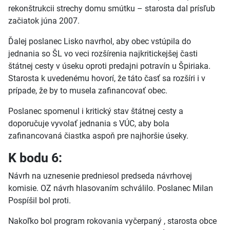
rekonštrukcii strechy domu smútku – starosta dal prísľub
začiatok júna 2007.
Ďalej poslanec Lisko navrhol, aby obec vstúpila do
jednania so ŠL vo veci rozšírenia najkritickejšej časti
štátnej cesty v úseku oproti predajni potravín u Špiriaka.
Starosta k uvedenému hovorí, že táto časť sa rozšíri i v
prípade, že by to musela zafinancovať obec.
Poslanec spomenul i kritický stav štátnej cesty a
doporučuje vyvolať jednania s VÚC, aby bola
zafinancovaná čiastka aspoň pre najhoršie úseky.
K bodu 6:
Návrh na uznesenie predniesol predseda návrhovej
komisie. OZ návrh hlasovaním schválilo. Poslanec Milan
Pospíšil bol proti.
Nakoľko bol program rokovania vyčerpaný , starosta obce