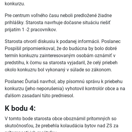
konkurzu.
Pre centrum voľného času neboli predložené žiadne
prihlášky. Starosta navrhuje dočasne situáciu riešiť
prijatím 1 -2 pracovníkov.
Starosta otvoril diskusiu k podanej informácii. Poslanec
Pospíšil pripomienkoval, že do budúcna by bolo dobré
termín konkuzru zainteresovaným osobám oznámiť v
predstihu, k čomu sa starosta vyjadaril, že celý priebeh
okolo konkuzru bol vykonaný v súlade so zákonom.
Poslanec Ďuriaš navrhol, aby písomnú správu k priebehu
konkurzu (jeho neporušenia) vyhotovil kontrolór obce a na
ďalšom zasadaní túto predniesol.
K bodu 4:
V tomto bode starosta obce oboznámil prítomných so
skutočnosťou, že prebehla kolaudácia bytov nad ZS za