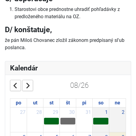
Starostovi obce prednostne uhradiť pohľadávky z
predloženého materiálu na OZ.
D/ konštatuje,
že pán Miloš Chovanec zložil zákonom predpísaný sl'ub
poslanca.
Kalendár
08/26
po
ut
st
št
pi
so
ne
27
28
29
30
31
1
2