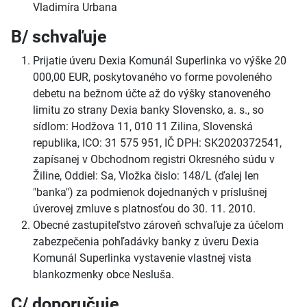
Vladimíra Urbana
B/ schvaľuje
Prijatie úveru Dexia Komunál Superlinka vo výške 20
000,00 EUR, poskytovaného vo forme povoleného
debetu na bežnom účte až do výšky stanoveného
limitu zo strany Dexia banky Slovensko, a. s., so
sídlom: Hodžova 11, 010 11 Zilina, Slovenská
republika, ICO: 31 575 951, IČ DPH: SK2020372541,
zapísanej v Obchodnom registri Okresného súdu v
Žiline, Oddiel: Sa, Vložka čislo: 148/L (ďalej len
"banka") za podmienok dojednaných v príslušnej
úverovej zmluve s platnosťou do 30. 11. 2010.
Obecné zastupiteľstvo zároveň schvaľuje za účelom
zabezpečenia pohľadávky banky z úveru Dexia
Komunál Superlinka vystavenie vlastnej vista
blankozmenky obce Nesluša.
C/ doporučuje