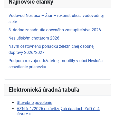
Najnovšie články
Vodovod Nesluša – Žiar – rekonštrukcia vodovodnej
siete
3. riadne zasadnutie obecného zastupiteľstva 2026
Neslušským chotárom 2026
Návrh cestovného poriadku železničnej osobnej
dopravy 2026/2027
Podpora rozvoja udržateľnej mobility v obci Nesluša -
schválenie príspevku
Elektronická úradná tabuľa
Stavebné povolenie
VZN č. 1/2026 o záväzných častiach ZaD č. 4
ÚPN-ON