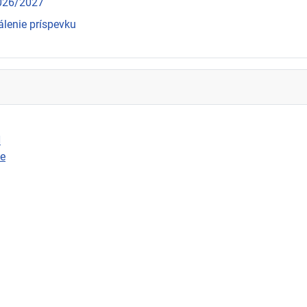
2026/2027
álenie príspevku
N
ie