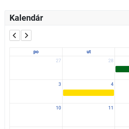
Kalendár
po
ut
27
28
3
4
10
11