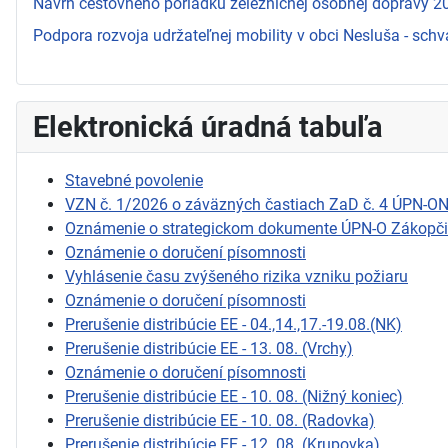
Návrh cestovného poriadku železničnej osobnej dopravy 
Podpora rozvoja udržateľnej mobility v obci Nesluša - schv
Elektronická úradná tabuľa
Stavebné povolenie
VZN č. 1/2026 o záväzných častiach ZaD č. 4 ÚPN-O
Oznámenie o strategickom dokumente ÚPN-O Zákopč
Oznámenie o doručení písomnosti
Vyhlásenie času zvýšeného rizika vzniku požiaru
Oznámenie o doručení písomnosti
Prerušenie distribúcie EE - 04.,14.,17.-19.08.(NK)
Prerušenie distribúcie EE - 13. 08. (Vrchy)
Oznámenie o doručení písomnosti
Prerušenie distribúcie EE - 10. 08. (Nižný koniec)
Prerušenie distribúcie EE - 10. 08. (Radovka)
Prerušenie distribúcie EE - 12. 08. (Krupovka)