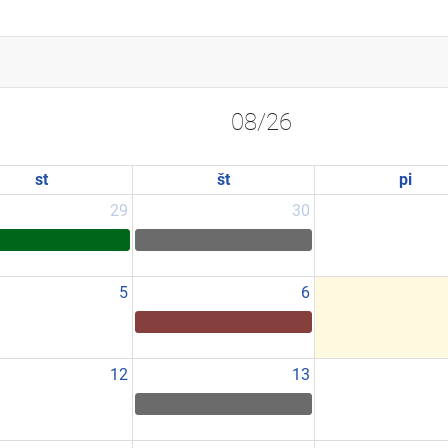
08/26
st
št
pi
29
30
5
6
12
13