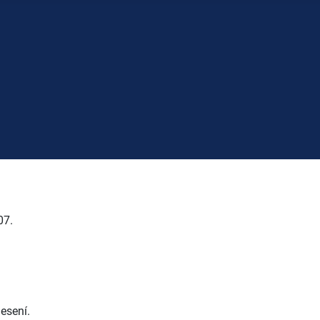
07.
esení.