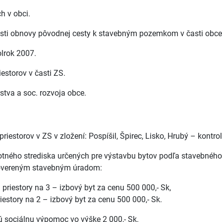
h v obci.
osti obnovy pôvodnej cesty k stavebným pozemkom v časti obc
olrok 2007.
estorov v časti ZS.
tva a soc. rozvoja obce.
iestorov v ZS v zložení: Pospíšil, Špirec, Lisko, Hrubý – kontrol
avotného strediska určených pre výstavbu bytov podľa stavebnéh
povereným stavebným úradom:
 priestory na 3 – izbový byt za cenu 500 000,- Sk,
estory na 2 – izbový byt za cenu 500 000,- Sk.
ú sociálnu výpomoc vo výške 2 000,- Sk.