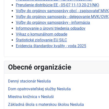
Prerušenie distribúcie EE - 05-07,11-13,20-21(NK)
Voľby do orgánov samosprávy obcí - zapisovateľ MVK
Voľby do orgánov samospráv - delegovanie MVK/OVK
Voľby do orgánov samosprávy - informácia
Informovanie o úrovni triedenia odpadov
Výkaz o komunálnom odpade
Štatistické zisťovanie EU SILC
Evidencia štandardov kvality - voda 2025
Obecné organizácie
Denný stacionár Nesluša
Dom opatrovateľskej služby Nesluša
Miestna knižnica v Nesluši
Základná škola s materskou školou Nesluša