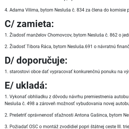
4. Adama Vilima, bytom Nesluša č. 834 za člena do komisie pr
C/ zamieta:
1. Žiadosť manželov Chomovcov, bytom Nesluša č. 862 o jed
2. Žiadosť Tibora Ráca, bytom Nesluša.691 o návratnú finan
D/ doporučuje:
1. starostovi obce dať vypracovať konkurenčnú ponuku na v
E/ ukladá:
1. Vykonať obhliadku z dôvodu návrhu premiestnenia autobus
Nesluša č. 498 a zároveň možnosť vybudovania novej autobus
2. Prešetriť oprávnenosť sťažnosti Antona Gašinca, bytom Ne
3. Požiadať OSC o montáž zvodidiel popri štátnej ceste III. tr