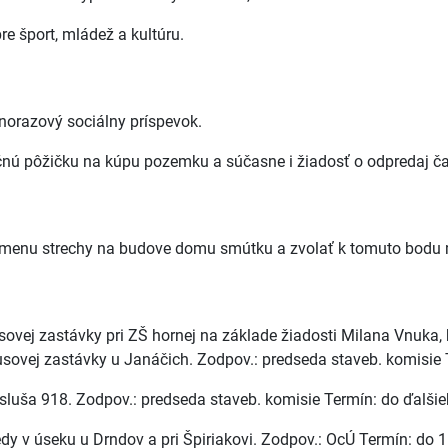
e šport, mládež a kultúru.
norazový sociálny príspevok.
čnú pôžičku na kúpu pozemku a súčasne i žiadosť o odpredaj č
ýmenu strechy na budove domu smútku a zvolať k tomuto bodu 
ovej zastávky pri ZŠ hornej na základe žiadosti Milana Vnuka,
ovej zastávky u Janáčich. Zodpov.: predseda staveb. komisie 
sluša 918. Zodpov.: predseda staveb. komisie Termín: do ďalši
iedy v úseku u Drndov a pri Špiriakovi. Zodpov.: OcÚ Termín: do 1