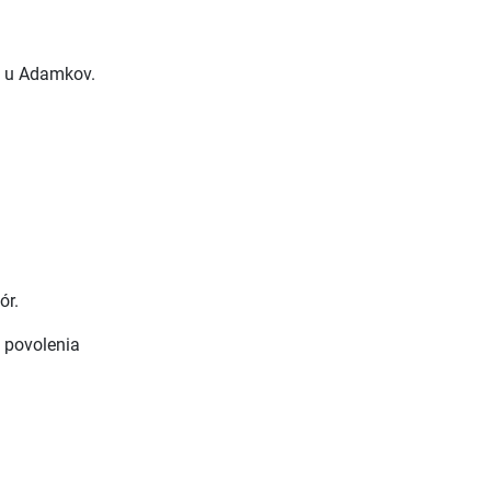
e u Adamkov.
ór.
o povolenia