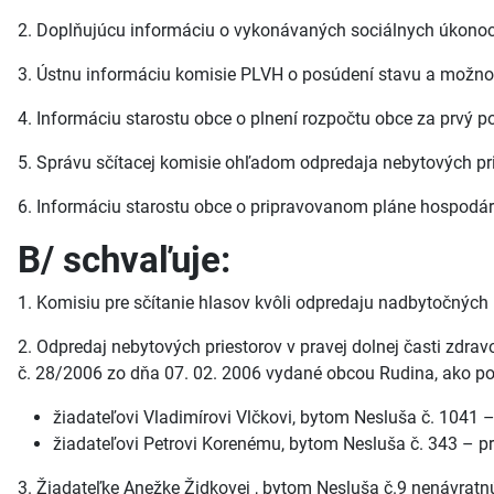
2. Doplňujúcu informáciu o vykonávaných sociálnych úkonoc
3. Ústnu informáciu komisie PLVH o posúdení stavu a možn
4. Informáciu starostu obce o plnení rozpočtu obce za prvý p
5. Správu sčítacej komisie ohľadom odpredaja nebytových pri
6. Informáciu starostu obce o pripravovanom pláne hospodárs
B/ schvaľuje:
1. Komisiu pre sčítanie hlasov kvôli odpredaju nadbytočných pr
2. Odpredaj nebytových priestorov v pravej dolnej časti zdr
č. 28/2006 zo dňa 07. 02. 2006 vydané obcou Rudina, ako 
žiadateľovi Vladimírovi Vlčkovi, bytom Nesluša č. 1041 –
žiadateľovi Petrovi Korenému, bytom Nesluša č. 343 – pri
3. Žiadateľke Anežke Židkovej , bytom Nesluša č.9 nenávratn