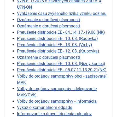
VZN č. 1/2026 o záväzných častiach ZaD č. 4
ÚPN-ON
Vyhlásenie času zvýšeného rizika vzniku požiaru
Oznámenie o doručení písomnosti
Oznámenie o doručení písomnosti
Prerušenie distribúcie EE - 04.,14.,17.-19.08.(NK)
Prerušenie distribúcie EE - 10. 08. (Radovka)
Prerušenie distribúcie EE - 13. 08. (Vrchy)
Prerušenie distribúcie EE - 12. 08. (Krupovka)
Oznámenie o doručení písomnosti
Prerušenie distribúcie EE - 10. 08. (Nižný koniec)
Prerušenie distribúcie EE - 05-07,11-13,20-21(NK)
Voľby do orgánov samosprávy obcí - zapisovateľ
MVK
Voľby do orgánov samospráv - delegovanie
MVK/OVK
Voľby do orgánov samosprávy - informácia
Výkaz o komunálnom odpade
Informovanie o úrovni triedenia odpadov