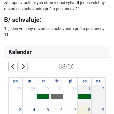
zástupcov politických strán v obci vytvorit jeden volebný
obvod so zachovaním počtu poslancov 11.
B/ schvaľuje:
1. jeden volebný obvod so zachovaním počtu poslancov
11.
Kalendár
08/26
po
ut
st
št
pi
so
ne
27
28
29
30
31
1
2
3
4
5
6
7
8
9