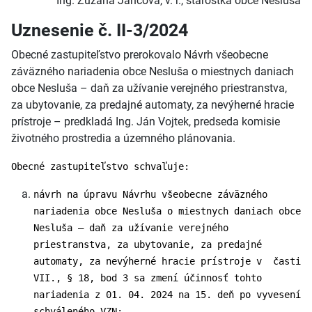
Ing. Zuzana Jancová, v. r., starostka obce Nesluša
Uznesenie č. II-3/2024
Obecné zastupiteľstvo prerokovalo Návrh všeobecne
záväzného nariadenia obce Nesluša o miestnych daniach
obce Nesluša – daň za užívanie verejného priestranstva,
za ubytovanie, za predajné automaty, za nevýherné hracie
prístroje – predkladá Ing. Ján Vojtek, predseda komisie
životného prostredia a územného plánovania.
Obecné zastupiteľstvo schvaľuje:
návrh na úpravu Návrhu všeobecne záväzného
nariadenia obce Nesluša o miestnych daniach obce
Nesluša – daň za užívanie verejného
priestranstva, za ubytovanie, za predajné
automaty, za nevýherné hracie prístroje v časti
VII., § 18, bod 3 sa zmení účinnosť tohto
nariadenia z 01. 04. 2024 na 15. deň po vyvesení
schváleného VZN;