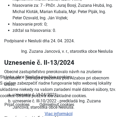
hlasovanie za: 7 - PhDr. Juraj Bosý, Zuzana Hrubá, Ing.
Michal Kloták, Marian Kubala, Mgr. Peter Piják, Ing.
Peter Ozsvald, Ing. Ján Vojtek;
hlasovanie proti: 0;
zdržal sa hlasovania: 0.
Podpísané v Nesluši dňa 24. 04. 2024.
Ing. Zuzana Jancová, v. r., starostka obce Nesluša
Uznesenie č. II-13/2024
Obecné zastupiteľstvo prerokovalo návrh na zrušenie
Stránka obce Nesluša používa cookies
uznesení – prenájom pozemku pod Alzabox pri obecnom
S cieľom zabezpečiť riadne fungovanie tejto webovej lokality
úrade:
ukladáme niekedy na vašom zariadení malé dátové súbory, tzv.
uznesenie č. VI-24/2021;
cookies. Stránka používa iba základné cookies.
uznesenie č. III-10/2022 - predkladá Ing. Zuzana
Prijať cookies
Odmietnuť cookies
Jancová, starostka obce Nesluša.
Viac informácií