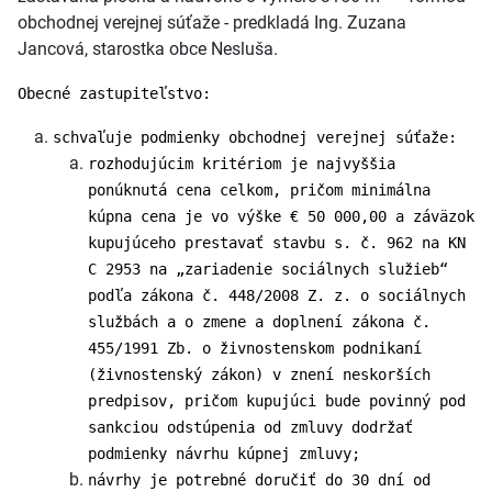
obchodnej verejnej súťaže - predkladá Ing. Zuzana
Jancová, starostka obce Nesluša.
Obecné zastupiteľstvo:
schvaľuje podmienky obchodnej verejnej súťaže:
rozhodujúcim kritériom je najvyššia
ponúknutá cena celkom, pričom minimálna
kúpna cena je vo výške € 50 000,00 a záväzok
kupujúceho prestavať stavbu s. č. 962 na KN
C 2953 na „zariadenie sociálnych služieb“
podľa zákona č. 448/2008 Z. z. o sociálnych
službách a o zmene a doplnení zákona č.
455/1991 Zb. o živnostenskom podnikaní
(živnostenský zákon) v znení neskorších
predpisov, pričom kupujúci bude povinný pod
sankciou odstúpenia od zmluvy dodržať
podmienky návrhu kúpnej zmluvy;
návrhy je potrebné doručiť do 30 dní od