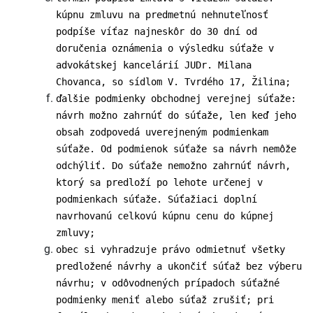
kúpnu zmluvu na predmetnú nehnuteľnosť
podpíše víťaz najneskôr do 30 dní od
doručenia oznámenia o výsledku súťaže v
advokátskej kancelárií JUDr. Milana
Chovanca, so sídlom V. Tvrdého 17, Žilina;
ďalšie podmienky obchodnej verejnej súťaže:
návrh možno zahrnúť do súťaže, len keď jeho
obsah zodpovedá uverejneným podmienkam
súťaže. Od podmienok súťaže sa návrh nemôže
odchýliť. Do súťaže nemožno zahrnúť návrh,
ktorý sa predloží po lehote určenej v
podmienkach súťaže. Súťažiaci doplní
navrhovanú celkovú kúpnu cenu do kúpnej
zmluvy;
obec si vyhradzuje právo odmietnuť všetky
predložené návrhy a ukončiť súťaž bez výberu
návrhu; v odôvodnených prípadoch súťažné
podmienky meniť alebo súťaž zrušiť; pri