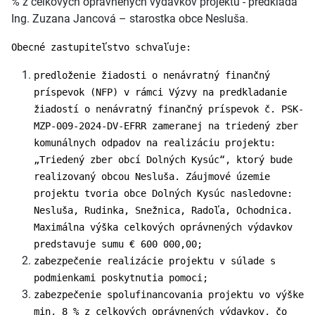
% z celkových oprávnených výdavkov projektu - predkladá
Ing. Zuzana Jancová – starostka obce Nesluša.
Obecné zastupiteľstvo schvaľuje:
predloženie žiadosti o nenávratný finančný
príspevok (NFP) v rámci Výzvy na predkladanie
žiadostí o nenávratný finančný príspevok č. PSK-
MZP-009-2024-DV-EFRR zameranej na triedený zber
komunálnych odpadov na realizáciu projektu:
„Triedený zber obcí Dolných Kysúc“, ktorý bude
realizovaný obcou Nesluša. Záujmové územie
projektu tvoria obce Dolných Kysúc nasledovne:
Nesluša, Rudinka, Snežnica, Radoľa, Ochodnica.
Maximálna výška celkových oprávnených výdavkov
predstavuje sumu € 600 000,00;
zabezpečenie realizácie projektu v súlade s
podmienkami poskytnutia pomoci;
zabezpečenie spolufinancovania projektu vo výške
min. 8 % z celkových oprávnených výdavkov, čo