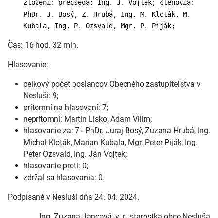
zložení: predseda: Ing. J. Vojtek; členovia:
PhDr. J. Bosý, Z. Hrubá, Ing. M. Kloták, M.
Kubala, Ing. P. Ozsvald, Mgr. P. Piják;
Čas: 16 hod. 32 min.
Hlasovanie:
celkový počet poslancov Obecného zastupiteľstva v
Nesluši: 9;
prítomní na hlasovaní: 7;
neprítomní: Martin Lisko, Adam Vilim;
hlasovanie za: 7 - PhDr. Juraj Bosý, Zuzana Hrubá, Ing.
Michal Kloták, Marian Kubala, Mgr. Peter Piják, Ing.
Peter Ozsvald, Ing. Ján Vojtek;
hlasovanie proti: 0;
zdržal sa hlasovania: 0.
Podpísané v Nesluši dňa 24. 04. 2024.
Ing. Zuzana Jancová, v. r., starostka obce Nesluša