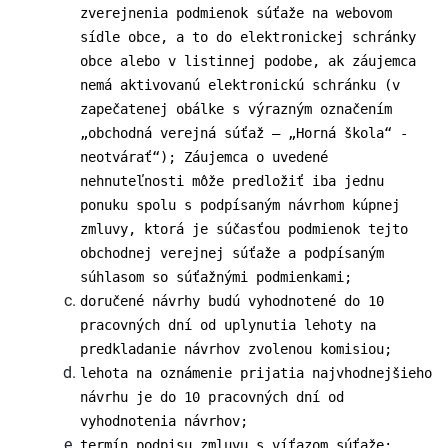
zverejnenia podmienok súťaže na webovom
sídle obce, a to do elektronickej schránky
obce alebo v listinnej podobe, ak záujemca
nemá aktivovanú elektronickú schránku (v
zapečatenej obálke s výrazným označením
„obchodná verejná súťaž – „Horná škola“ -
neotvárať“); Záujemca o uvedené
nehnuteľnosti môže predložiť iba jednu
ponuku spolu s podpísaným návrhom kúpnej
zmluvy, ktorá je súčasťou podmienok tejto
obchodnej verejnej súťaže a podpísaným
súhlasom so súťažnými podmienkami;
doručené návrhy budú vyhodnotené do 10
pracovných dní od uplynutia lehoty na
predkladanie návrhov zvolenou komisiou;
lehota na oznámenie prijatia najvhodnejšieho
návrhu je do 10 pracovných dní od
vyhodnotenia návrhov;
termín podpisu zmluvu s víťazom súťaže: