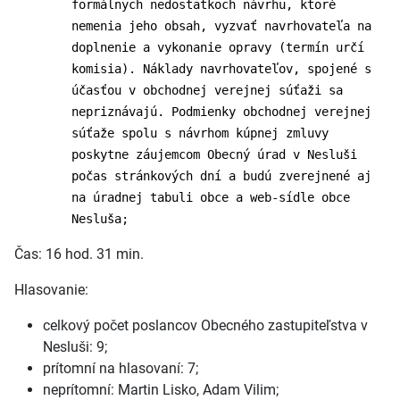
formálnych nedostatkoch návrhu, ktoré
nemenia jeho obsah, vyzvať navrhovateľa na
doplnenie a vykonanie opravy (termín určí
komisia). Náklady navrhovateľov, spojené s
účasťou v obchodnej verejnej súťaži sa
nepriznávajú. Podmienky obchodnej verejnej
súťaže spolu s návrhom kúpnej zmluvy
poskytne záujemcom Obecný úrad v Nesluši
počas stránkových dní a budú zverejnené aj
na úradnej tabuli obce a web-sídle obce
Nesluša;
Čas: 16 hod. 31 min.
Hlasovanie:
celkový počet poslancov Obecného zastupiteľstva v
Nesluši: 9;
prítomní na hlasovaní: 7;
neprítomní: Martin Lisko, Adam Vilim;