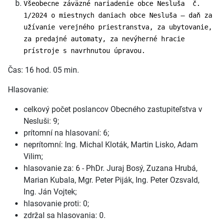
Všeobecne záväzné nariadenie obce Nesluša č.
1/2024 o miestnych daniach obce Nesluša – daň za
užívanie verejného priestranstva, za ubytovanie,
za predajné automaty, za nevýherné hracie
prístroje s navrhnutou úpravou.
Čas: 16 hod. 05 min.
Hlasovanie:
celkový počet poslancov Obecného zastupiteľstva v
Nesluši: 9;
prítomní na hlasovaní: 6;
neprítomní: Ing. Michal Kloták, Martin Lisko, Adam
Vilim;
hlasovanie za: 6 - PhDr. Juraj Bosý, Zuzana Hrubá,
Marian Kubala, Mgr. Peter Piják, Ing. Peter Ozsvald,
Ing. Ján Vojtek;
hlasovanie proti: 0;
zdržal sa hlasovania: 0.