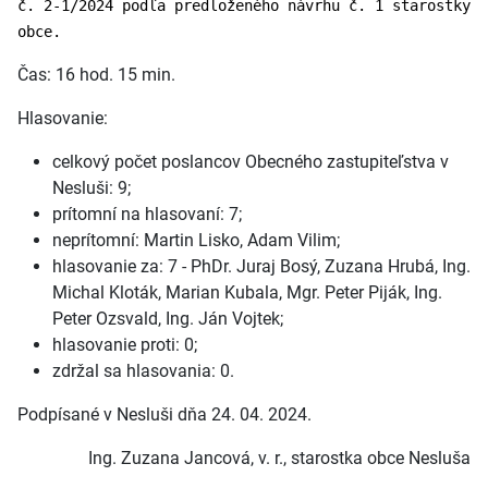
č. 2-1/2024 podľa predloženého návrhu č. 1 starostky
obce.
Čas: 16 hod. 15 min.
Hlasovanie:
celkový počet poslancov Obecného zastupiteľstva v
Nesluši: 9;
prítomní na hlasovaní: 7;
neprítomní: Martin Lisko, Adam Vilim;
hlasovanie za: 7 - PhDr. Juraj Bosý, Zuzana Hrubá, Ing.
Michal Kloták, Marian Kubala, Mgr. Peter Piják, Ing.
Peter Ozsvald, Ing. Ján Vojtek;
hlasovanie proti: 0;
zdržal sa hlasovania: 0.
Podpísané v Nesluši dňa 24. 04. 2024.
Ing. Zuzana Jancová, v. r., starostka obce Nesluša