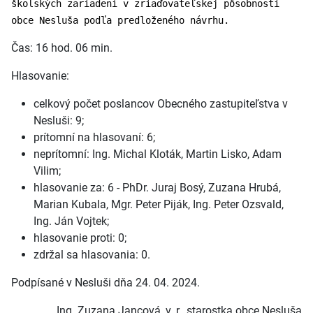
školských zariadení v zriaďovateľskej pôsobnosti
obce Nesluša podľa predloženého návrhu.
Čas: 16 hod. 06 min.
Hlasovanie:
celkový počet poslancov Obecného zastupiteľstva v
Nesluši: 9;
prítomní na hlasovaní: 6;
neprítomní: Ing. Michal Kloták, Martin Lisko, Adam
Vilim;
hlasovanie za: 6 - PhDr. Juraj Bosý, Zuzana Hrubá,
Marian Kubala, Mgr. Peter Piják, Ing. Peter Ozsvald,
Ing. Ján Vojtek;
hlasovanie proti: 0;
zdržal sa hlasovania: 0.
Podpísané v Nesluši dňa 24. 04. 2024.
Ing. Zuzana Jancová, v. r., starostka obce Nesluša