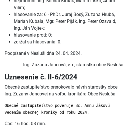
neprítomní: Ing. Michal Kloták, Martin Lisko, Adam
Vilim;
hlasovanie za: 6 - PhDr. Juraj Bosý, Zuzana Hrubá,
Marian Kubala, Mgr. Peter Piják, Ing. Peter Ozsvald,
Ing. Ján Vojtek;
hlasovanie proti: 0;
zdržal sa hlasovania: 0.
Podpísané v Nesluši dňa 24. 04. 2024.
Ing. Zuzana Jancová, v. r., starostka obce Nesluša
Uznesenie č. II-6/2024
Obecné zastupiteľstvo prerokovalo návrh starostky obce
Ing. Zuzany Jancovej na voľbu kronikára Obce Nesluša.
Obecné zastupiteľstvo poveruje Bc. Annu Žákovú
vedením obecnej kroniky od roku 2024.
Čas: 16 hod. 08 min.