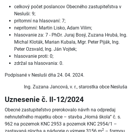
celkový počet poslancov Obecného zastupiteľstva v
Nesluši: 9;
prítomní na hlasovaní: 7;
neprítomní: Martin Lisko, Adam Vilim;
hlasovanie za: 7 - PhDr. Juraj Bosý, Zuzana Hrubá, Ing.
Michal Kloták, Marian Kubala, Mgr. Peter Piják, Ing.
Peter Ozsvald, Ing. Ján Vojtek;
hlasovanie proti: 0;
zdržal sa hlasovania: 0.
Podpísané v Nesluši dňa 24. 04. 2024.
Ing. Zuzana Jancová, v. r., starostka obce Nesluša
Uznesenie č. II-12/2024
Obecné zastupiteľstvo prerokovalo návrh na odpredaj
nehnuteľného majetku obce – stavba „Horná škola“ č. s.
962 na pozemok KNC 2953 a pozemok KNC 2954/1 –
2
zastavaná plocha a nádvorie o výmere 3156 m
– formou