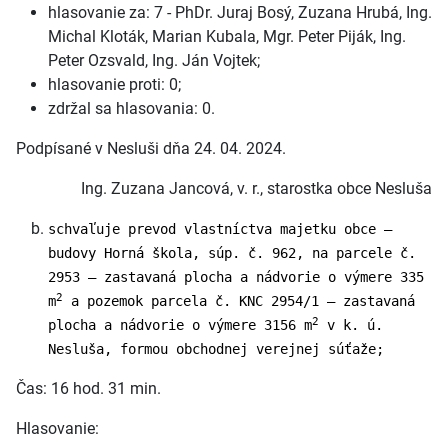
hlasovanie za: 7 - PhDr. Juraj Bosý, Zuzana Hrubá, Ing.
Michal Kloták, Marian Kubala, Mgr. Peter Piják, Ing.
Peter Ozsvald, Ing. Ján Vojtek;
hlasovanie proti: 0;
zdržal sa hlasovania: 0.
Podpísané v Nesluši dňa 24. 04. 2024.
Ing. Zuzana Jancová, v. r., starostka obce Nesluša
schvaľuje prevod vlastníctva majetku obce –
budovy Horná škola, súp. č. 962, na parcele č.
2953 – zastavaná plocha a nádvorie o výmere 335
2
m
a pozemok parcela č. KNC 2954/1 – zastavaná
2
plocha a nádvorie o výmere 3156 m
v k. ú.
Nesluša, formou obchodnej verejnej súťaže;
Čas: 16 hod. 31 min.
Hlasovanie: