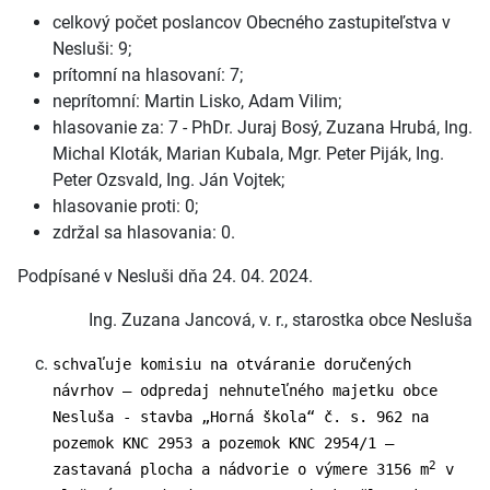
celkový počet poslancov Obecného zastupiteľstva v
Nesluši: 9;
prítomní na hlasovaní: 7;
neprítomní: Martin Lisko, Adam Vilim;
hlasovanie za: 7 - PhDr. Juraj Bosý, Zuzana Hrubá, Ing.
Michal Kloták, Marian Kubala, Mgr. Peter Piják, Ing.
Peter Ozsvald, Ing. Ján Vojtek;
hlasovanie proti: 0;
zdržal sa hlasovania: 0.
Podpísané v Nesluši dňa 24. 04. 2024.
Ing. Zuzana Jancová, v. r., starostka obce Nesluša
schvaľuje komisiu na otváranie doručených
návrhov – odpredaj nehnuteľného majetku obce
Nesluša - stavba „Horná škola“ č. s. 962 na
pozemok KNC 2953 a pozemok KNC 2954/1 –
2
zastavaná plocha a nádvorie o výmere 3156 m
v