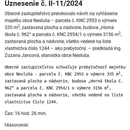
Uznesenie č. II-11/2024
Obecné zastupiteľstvo prerokovalo návrh na vyhlásenie
majetku obce Nesluša – parcela č. KNC 2953 o výmere
2
335 m
, zastavaná plocha a nádvorie, budova „Horná
2
škola č. 962“ a parcela č. KNC 2954/1 o výmere 3156 m
,
zastavaná plocha a nádvorie, všetko vedené na liste
vlastníctva číslo 1244 – ako prebytočný. – predkladá Ing.
Zuzana Jancová, starostka obce Nesluša.
Obecné zastupiteľstvo schvaľuje prebytočnosť majetku
2
obce Nesluša - parcela č. KNC 2953 o výmere 335 m
,
zastavaná plocha a nádvorie, budova „Horná škola č.
2
962“ a parcela č. KNC 2954/1 o výmere 3156 m
,
zastavaná plocha a nádvorie, všetko vedené na liste
vlastníctva číslo 1244.
Čas: 16 hod. 26 min.
Hlasovanie: