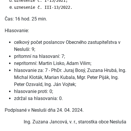
uznesenie č. I-15/2021;
uznesenie č. III-13/2022.
Čas: 16 hod. 25 min.
Hlasovanie:
celkový počet poslancov Obecného zastupiteľstva v
Nesluši: 9;
prítomní na hlasovaní: 7;
neprítomní: Martin Lisko, Adam Vilim;
hlasovanie za: 7 - PhDr. Juraj Bosý, Zuzana Hrubá, Ing.
Michal Kloták, Marian Kubala, Mgr. Peter Piják, Ing.
Peter Ozsvald, Ing. Ján Vojtek;
hlasovanie proti: 0;
zdržal sa hlasovania: 0.
Podpísané v Nesluši dňa 24. 04. 2024.
Ing. Zuzana Jancová, v. r., starostka obce Nesluša