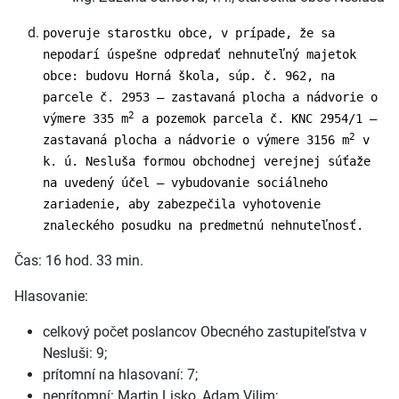
poveruje starostku obce, v prípade, že sa
nepodarí úspešne odpredať nehnuteľný majetok
obce: budovu Horná škola, súp. č. 962, na
parcele č. 2953 – zastavaná plocha a nádvorie o
2
výmere 335 m
a pozemok parcela č. KNC 2954/1 –
2
zastavaná plocha a nádvorie o výmere 3156 m
v
k. ú. Nesluša formou obchodnej verejnej súťaže
na uvedený účel – vybudovanie sociálneho
zariadenie, aby zabezpečila vyhotovenie
znaleckého posudku na predmetnú nehnuteľnosť.
Čas: 16 hod. 33 min.
Hlasovanie:
celkový počet poslancov Obecného zastupiteľstva v
Nesluši: 9;
prítomní na hlasovaní: 7;
neprítomní: Martin Lisko, Adam Vilim;