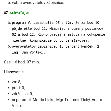
voľbu overovateľov zápisnice.
OZ
schvaľuje:
program V. zasadnutia OZ s tým, že za bod 10.
pôjde ešte bod 11. Mimoriadne odmeny poslancov
OZ a bod 12. Kúpno-predajná zmluva na odkúpenie
miestnej komunikácie od p. Berešíkovej;
overovateľov zápisnice: 1. Vincent Nemček, 2.
Ing. Ján Vojtek..
Čas: 16 hod. 07 min.
Hlasovanie:
za: 8,
proti: 0,
zdržal sa: 0,
neprítomní: Martin Lisko, Mgr. Ľubomír Tichý, Adam
Vilim.