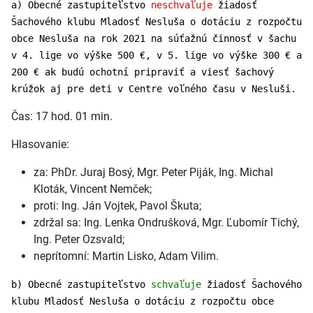
a) Obecné zastupiteľstvo
neschvaľuje
žiadosť
Šachového klubu Mladosť Nesluša o dotáciu z rozpočtu
obce Nesluša na rok 2021 na súťažnú činnosť v šachu
v 4. lige vo výške 500 €, v 5. lige vo výške 300 € a
200 € ak budú ochotní pripraviť a viesť šachový
krúžok aj pre deti v Centre voľného času v Nesluši.
Čas: 17 hod. 01 min.
Hlasovanie:
za: PhDr. Juraj Bosý, Mgr. Peter Piják, Ing. Michal
Kloták, Vincent Nemček;
proti: Ing. Ján Vojtek, Pavol Škuta;
zdržal sa: Ing. Lenka Ondrušková, Mgr. Ľubomír Tichý,
Ing. Peter Ozsvald;
neprítomní: Martin Lisko, Adam Vilim.
b) Obecné zastupiteľstvo
schvaľuje
žiadosť Šachového
klubu Mladosť Nesluša o dotáciu z rozpočtu obce