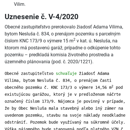
Vilim.
Uznesenie č. V-4/2020
Obecné zastupiteľstvo prerokovalo žiadosť Adama Vilima,
bytom Nesluša č. 834, o prenájom pozemku s parcelným
2
číslom KNC 173/9 o výmere 15 m
v kat. ú. Nesluša, na
ktorom má postavenú garáž, prípadne o odkúpenie tohto
pozemku – predkladá komisia životného prostredia a
územného plánovania (pod. č. 2020/1221).
Obecné zastupiteľstvo
schvaľuje
žiadosť Adama
Vilima, bytom Nesluša č. 834, o prenájom časti
2
obecného pozemku č. KNC 173/3 o výmere 14,56 m
pod
existujúcou garážou, ktorý je v predloženom náčrte
označený číslom 173/9. Nájomca je povinný v prípade,
že by Obec Nesluša mala stavebný alebo iný zámer na
uvedenom pozemku, stavbu na svoje náklady neodkladne
odstrániť. Pozemok bude využívaný na súkromné účely.
Výška nájomného bude stanovená podľa platného VZN č.