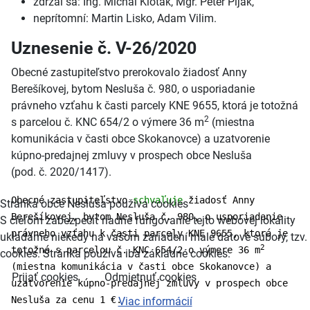
zdržal sa: Ing. Michal Kloták, Mgr. Peter Piják,
neprítomní: Martin Lisko, Adam Vilim.
Uznesenie č. V-26/2020
Obecné zastupiteľstvo prerokovalo žiadosť Anny
Berešíkovej, bytom Nesluša č. 980, o usporiadanie
právneho vzťahu k časti parcely KNE 9655, ktorá je totožná
2
s parcelou č. KNC 654/2 o výmere 36 m
(miestna
komunikácia v časti obce Skokanovce) a uzatvorenie
kúpno-predajnej zmluvy v prospech obce Nesluša
(pod. č. 2020/1417).
Obecné zastupiteľstvo
schvaľuje
žiadosť Anny
Stránka obce Nesluša používa cookies
Berešíkovej, bytom Nesluša č. 980, o usporiadanie
S cieľom zabezpečiť riadne fungovanie tejto webovej lokality
právneho vzťahu k časti parcely KNE 9655, ktorá je
ukladáme niekedy na vašom zariadení malé dátové súbory, tzv.
2
totožná s parcelou č. KNC 654/2 o výmere 36 m
cookies. Stránka používa iba základné cookies.
(miestna komunikácia v časti obce Skokanovce) a
Prijať cookies
Odmietnuť cookies
uzatvorenie kúpno-predajnej zmluvy v prospech obce
Nesluša za cenu 1 €.
Viac informácií