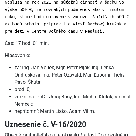
Nesluša na rok 2021 na súťažnú činnosť v šachu vo
výške 500 €, za rovnakých podmienok ako v minulom
roku, ktoré budú upravené v zmluve. A ďalších 500 €,
ak budú ochotní pripraviť a viesť šachový krúžok aj
pre deti v Centre voľného času v Nesluši.
Čas: 17 hod. 01 min.
Hlasovanie:
za: Ing. Ján Vojtek, Mgr. Peter Piják, Ing. Lenka
Ondrušková, Ing. Peter Ozsvald, Mgr. Ľubomír Tichý,
Pavol Škuta;
proti: 0;
zdržal sa: PhDr. Juraj Bosý, Ing. Michal Kloták, Vincent
Nemček;
neprítomní: Martin Lisko, Adam Vilim.
Uznesenie č. V-16/2020
Obecné zastupiteľstvo prerokovalo žiadosť Dobrovoľného