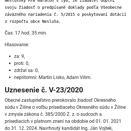
Neslušský MTB maratón s tým, že žiadateľ doplní
svoju žiadosť o predpísané doklady podľa Všeobecne
záväzného nariadenia č. 5/2015 o poskytovaní dotácií
z rozpočtu obce Nesluša.
Čas: 17 hod. 35 min.
Hlasovanie:
za: 9,
proti: 0,
zdržal sa: 0,
neprítomní: Martin Lisko, Adam Vilim.
Uznesenie č. V-23/2020
Obecné zastupiteľstvo prerokovalo žiadosť Okresného
súdu v Žiline o voľbu prísediaceho Okresného súdu v Žiline
v zmysle zákona č. 385/2000 Z. z. o sudcoch a
prísediacich v platnom znení na obdobie od 01. 01. 2021
do 31. 12. 2024. Navrhnutý kandidát Ing. Ján Vojtek,