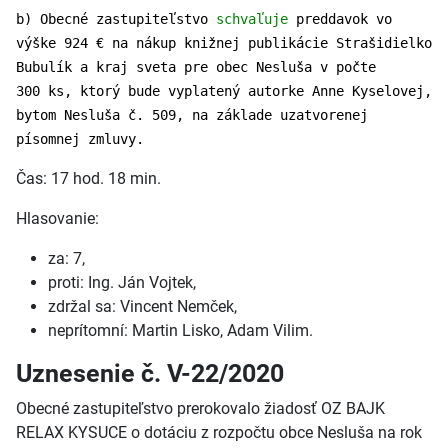
b) Obecné zastupiteľstvo
schvaľuje
preddavok vo
výške 924 € na nákup knižnej publikácie Strašidielko
Bubulík a kraj sveta pre obec Nesluša v počte
300 ks, ktorý bude vyplatený autorke Anne Kyselovej,
bytom Nesluša č. 509, na základe uzatvorenej
písomnej zmluvy.
Čas: 17 hod. 18 min.
Hlasovanie:
za: 7,
proti: Ing. Ján Vojtek,
zdržal sa: Vincent Nemček,
neprítomní: Martin Lisko, Adam Vilim.
Uznesenie č. V-22/2020
Obecné zastupiteľstvo prerokovalo žiadosť OZ BAJK
RELAX KYSUCE o dotáciu z rozpočtu obce Nesluša na rok