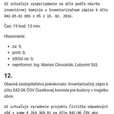
OZ schvaľuje vysporiadanie na účte podľa návrhu
inventúrnej komisie v Inventarizačnom zápise k účtu
042-05-01 DOS z HŠ z 10. 02. 2016.
Čas: 19 hod. 13 min.
Hlasovanie:
za: 9,
proti: 0,
zdržal sa: 0,
neprítomní: Ing. Marian Chovaňák, Ľubomír Slíž.
12.
Obecné zastupiteľstvo prerokovalo: Inventarizačný zápis k
účtu 042-06 ČOV Čiastkovej komisie pre budovy v majetku
obce.
OZ schvaľuje vyradenie projektu Čistička odpadových
vôd v sume € 264 369,91 na účte 042-06 ČOV ako