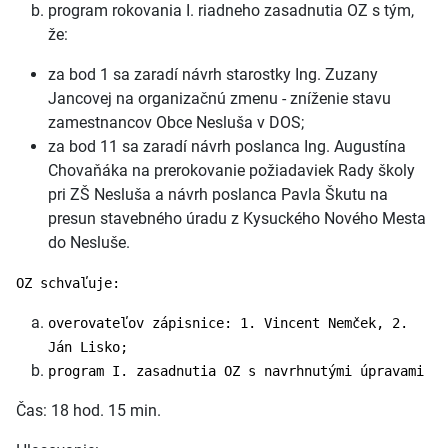
program rokovania I. riadneho zasadnutia OZ s tým,
že:
za bod 1 sa zaradí návrh starostky Ing. Zuzany
Jancovej na organizačnú zmenu - zníženie stavu
zamestnancov Obce Nesluša v DOS;
za bod 11 sa zaradí návrh poslanca Ing. Augustína
Chovaňáka na prerokovanie požiadaviek Rady školy
pri ZŠ Nesluša a návrh poslanca Pavla Škutu na
presun stavebného úradu z Kysuckého Nového Mesta
do Nesluše.
OZ schvaľuje:
overovateľov zápisnice: 1. Vincent Nemček, 2.
Ján Lisko;
program I. zasadnutia OZ s navrhnutými úpravami
Čas: 18 hod. 15 min.