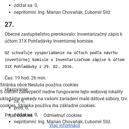
zdržal sa: 0,
neprítomní: Ing. Marian Chovaňák, Ľubomír Slíž
27.
Obecné zastupiteľstvo prerokovalo: Inventarizačný zápis k
účtom 31X Pohľadávky Inventúrnej komisie.
OZ schvaľuje vysporiadanie na účtoch podľa návrhu
inventúrnej komisie v Inventarizačnom zápise k účtom
31X Pohľadávky z 29. 02. 2016.
Čas: 19 hod. 26 min.
Stránka obce Nesluša používa cookies
Hlasovanie:
S cieľom zabezpečiť riadne fungovanie tejto webovej lokality
ukladáme niekedy na vašom zariadení malé dátové súbory, tzv.
za: 9,
cookies. Stránka používa iba základné cookies.
proti: 0,
zdržal sa: 0,
Prijať cookies
Odmietnuť cookies
neprítomní: Ing. Marian Chovaňák, Ľubomír Slíž.
Viac informácií