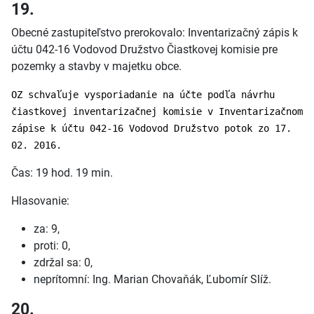
19.
Obecné zastupiteľstvo prerokovalo: Inventarizačný zápis k
účtu 042-16 Vodovod Družstvo Čiastkovej komisie pre
pozemky a stavby v majetku obce.
OZ schvaľuje vysporiadanie na účte podľa návrhu
čiastkovej inventarizačnej komisie v Inventarizačnom
zápise k účtu 042-16 Vodovod Družstvo potok zo 17.
02. 2016.
Čas: 19 hod. 19 min.
Hlasovanie:
za: 9,
proti: 0,
zdržal sa: 0,
neprítomní: Ing. Marian Chovaňák, Ľubomír Slíž.
20.