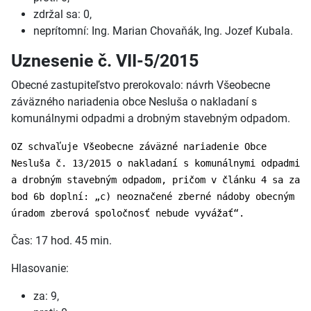
zdržal sa: 0,
neprítomní: Ing. Marian Chovaňák, Ing. Jozef Kubala.
Uznesenie č. VII-5/2015
Obecné zastupiteľstvo prerokovalo: návrh Všeobecne
záväzného nariadenia obce Nesluša o nakladaní s
komunálnymi odpadmi a drobným stavebným odpadom.
OZ schvaľuje Všeobecne záväzné nariadenie Obce
Nesluša č. 13/2015 o nakladaní s komunálnymi odpadmi
a drobným stavebným odpadom, pričom v článku 4 sa za
bod 6b doplní: „c) neoznačené zberné nádoby obecným
úradom zberová spoločnosť nebude vyvážať“.
Čas: 17 hod. 45 min.
Hlasovanie:
za: 9,