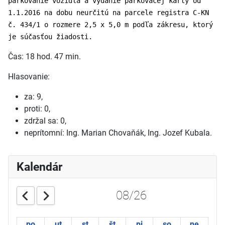
parkovanie vozidla a vydanie parkovacej karty od
1.1.2016 na dobu neurčitú na parcele registra C-KN
č. 434/1 o rozmere 2,5 x 5,0 m podľa zákresu, ktorý
je súčasťou žiadosti.
Čas: 18 hod. 47 min.
Hlasovanie:
za: 9,
proti: 0,
zdržal sa: 0,
neprítomní: Ing. Marian Chovaňák, Ing. Jozef Kubala.
Kalendár
08/26
po
ut
st
št
pi
so
ne