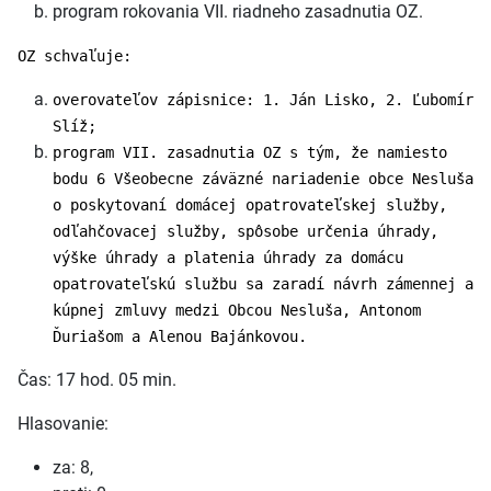
program rokovania VII. riadneho zasadnutia OZ.
OZ schvaľuje:
overovateľov zápisnice: 1. Ján Lisko, 2. Ľubomír
Slíž;
program VII. zasadnutia OZ s tým, že namiesto
bodu 6 Všeobecne záväzné nariadenie obce Nesluša
o poskytovaní domácej opatrovateľskej služby,
odľahčovacej služby, spôsobe určenia úhrady,
výške úhrady a platenia úhrady za domácu
opatrovateľskú službu sa zaradí návrh zámennej a
kúpnej zmluvy medzi Obcou Nesluša, Antonom
Ďuriašom a Alenou Bajánkovou.
Čas: 17 hod. 05 min.
Hlasovanie:
za: 8,