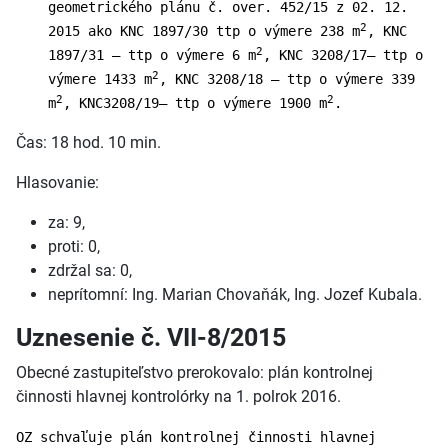
geometrického plánu č. over. 452/15 z 02. 12.
2
2015 ako KNC 1897/30 ttp o výmere 238 m
, KNC
2
1897/31 – ttp o výmere 6 m
, KNC 3208/17– ttp o
2
výmere 1433 m
, KNC 3208/18 – ttp o výmere 339
2
2
m
, KNC3208/19– ttp o výmere 1900 m
.
Čas: 18 hod. 10 min.
Hlasovanie:
za: 9,
proti: 0,
zdržal sa: 0,
neprítomní: Ing. Marian Chovaňák, Ing. Jozef Kubala.
Uznesenie č. VII-8/2015
Obecné zastupiteľstvo prerokovalo: plán kontrolnej
činnosti hlavnej kontrolórky na 1. polrok 2016.
OZ schvaľuje plán kontrolnej činnosti hlavnej