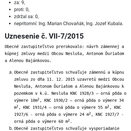
za: 9,
proti: 0,
zdržal sa: 0,
neprítomní: Ing. Marian Chovaňák, Ing. Jozef Kubala.
Uznesenie č. VII-7/2015
Obecné zastupiteľstvo prerokovalo: návrh zámennej a
kúpnej zmluvy medzi Obcou Nesluša, Antonom Ďuriašom
a Alenou Bajánkovou.
Obecné zastupiteľstvo schvaľuje zámennú a kúpnu
zmluvu zo dňa 11. 12. 2015 uzavretú medzi Obcou
Nesluša, Antonom Ďuriašom a Alenou Bajánkovou k
pozemkom v k.ú. Nesluša KNC 1928/3 – orná pôda o
2
výmere 10m
, KNC 1930/2 – orná pôda o výmere 34
2
2
m
, KNC 1931/4 – orná pôda o výmere 55 m
, KNC
2
1927/6 - orná pôda o výmere 24 m
, KNC 1927/7 -
2
orná pôda o výmere 60 m
.
Obecné zastupiteľstvo schvaľuje vysporiadanie