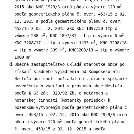
2
2015 ako KNC 1929/6 orná pôda o výmere 120 m
podľa geometrického plánu č. over. 453/15 z 02.
12. 2015 a podľa geometrického plánu č. over.
452/15 z 02. 12. 2015 ako KNC 1897/30 ttp o
2
2
výmere 238 m
, KNC 1897/31 – ttp o výmere 6 m
,
2
KNC 3208/17 – ttp o výmere 1433 m
, KNC 3208/18
2
– ttp o výmere 339 m
, KNC3208/19 – ttp o výmere
2
1900 m
.
Obecné zastupiteľstvo ukladá starostke obce po
získaní kladného vyjadrenia od Komposesorátu
Nesluša poz.spol. požiadať not. úrad o spísanie
osvedčenia o vydržaní v prospech obce Nesluša
podľa § 63 zák. 323/92 Zb. o notároch a
notárskej činnosti (Notársky poriadok) k
pozemkom vytvoreným podľa geometrického plánu č.
over. 453/15 z 02. 12. 2015 ako KNC 1929/6 orná
2
pôda o výmere 120 m
podľa geometrického plánu
č. over. 453/15 z 02. 12. 2015 a podľa