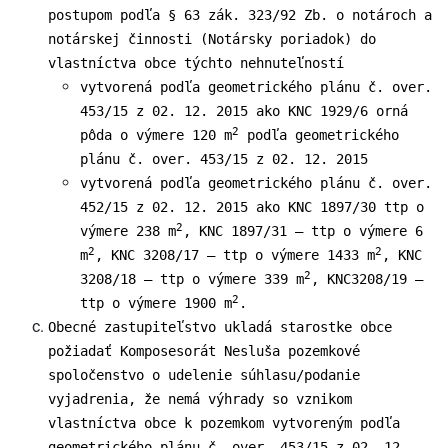
postupom podľa § 63 zák. 323/92 Zb. o notároch a
notárskej činnosti (Notársky poriadok) do
vlastníctva obce týchto nehnuteľností
vytvorená podľa geometrického plánu č. over.
453/15 z 02. 12. 2015 ako KNC 1929/6 orná
2
pôda o výmere 120 m
podľa geometrického
plánu č. over. 453/15 z 02. 12. 2015
vytvorená podľa geometrického plánu č. over.
452/15 z 02. 12. 2015 ako KNC 1897/30 ttp o
2
výmere 238 m
, KNC 1897/31 – ttp o výmere 6
2
2
m
, KNC 3208/17 – ttp o výmere 1433 m
, KNC
2
3208/18 – ttp o výmere 339 m
, KNC3208/19 –
2
ttp o výmere 1900 m
.
Obecné zastupiteľstvo ukladá starostke obce
požiadať Komposesorát Nesluša pozemkové
spoločenstvo o udelenie súhlasu/podanie
vyjadrenia, že nemá výhrady so vznikom
vlastníctva obce k pozemkom vytvoreným podľa
geometrického plánu č. over. 453/15 z 02. 12.