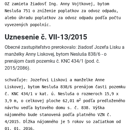
OZ zamieta žiadosť Ing. Anny Vojtkovej, bytom
Nesluša 751 o zníženie poplatkov za odvoz odpadu,
alebo úhradu poplatkov za odvoz odpadu podľa počtu
vyvezených popolníc.
Uznesenie č. VII-13/2015
Obecné zastupiteľstvo prerokovalo: žiadosť Jozefa Lisku a
manželky Anny Liskovej, bytom Nesluša 838/6 - o
prenájom časti pozemku č. KNC 434/1 (pod. č.
2015/2086).
schvaľuje: Jozefovi Liskovi a manželke Anne
Liskovej, bytom Nesluša 838/6 prenájom časti pozemku
č. KNC 434/1 v kat. ú. Nesluša o rozmeroch 15,9 x
2
3,9 m, o celkovej ploche 62,01 m
podľa predloženého
návrhu vedľa bytového domu s. č. 838. Výška
nájomného bude stanovená podľa platného VZN č.
4/2015. Dĺžka nájomného je 5 rokov so začiatkom od
01. 01. 2016.