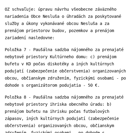
OZ schvaľuje: úpravu návrhu všeobecne záväzného
nariadenia Obce Nesluša o úhradách za poskytované
služby a úkony vykonávané obcou Nesluša a za
prenájom priestorov budov, pozemkov a prenájom
zariadení nasledovne:
Položka 7 - Paušálna sadzba nájomného za prenajaté
nebytové priestory Kultúrneho domu: c) prenájom
bufetu v KD počas diskotéky a iných kultúrnych
podujatí (zabezpečenie občerstvenia) organizovaných
obcou, občianskym združením, fyzickými osobami - po
dohode s organizátorom podujatia - 50 €.
Položka 8 - Paušálna sadzba nájomného za prenajaté
nebytové priestory ihriska obecného úradu: b)
prenájom bufetu na ihrisku počas futbalových
zápasov, iných kultúrnych podujatí (zabezpečenie
občerstvenia) organizovaných obcou, občianskym
združením, fyzickými osobami - po dohode s