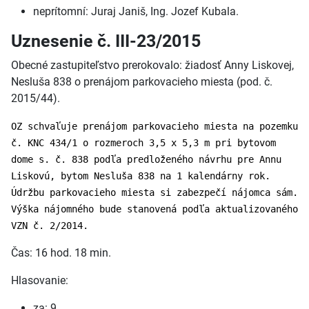
neprítomní: Juraj Janiš, Ing. Jozef Kubala.
Uznesenie č. III-23/2015
Obecné zastupiteľstvo prerokovalo: žiadosť Anny Liskovej,
Nesluša 838 o prenájom parkovacieho miesta (pod. č.
2015/44).
OZ schvaľuje prenájom parkovacieho miesta na pozemku
č. KNC 434/1 o rozmeroch 3,5 x 5,3 m pri bytovom
dome s. č. 838 podľa predloženého návrhu pre Annu
Liskovú, bytom Nesluša 838 na 1 kalendárny rok.
Údržbu parkovacieho miesta si zabezpečí nájomca sám.
Výška nájomného bude stanovená podľa aktualizovaného
VZN č. 2/2014.
Čas: 16 hod. 18 min.
Hlasovanie:
za: 9,