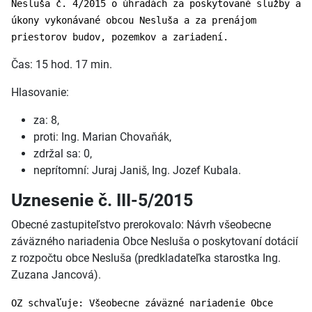
Nesluša č. 4/2015 o úhradách za poskytované služby a
úkony vykonávané obcou Nesluša a za prenájom
priestorov budov, pozemkov a zariadení.
Čas: 15 hod. 17 min.
Hlasovanie:
za: 8,
proti: Ing. Marian Chovaňák,
zdržal sa: 0,
neprítomní: Juraj Janiš, Ing. Jozef Kubala.
Uznesenie č. III-5/2015
Obecné zastupiteľstvo prerokovalo: Návrh všeobecne
záväzného nariadenia Obce Nesluša o poskytovaní dotácií
z rozpočtu obce Nesluša (predkladateľka starostka Ing.
Zuzana Jancová).
OZ schvaľuje: Všeobecne záväzné nariadenie Obce