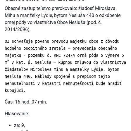
Obecné zastupiteľstvo prerokovalo: žiadosť Miroslava
Mihu a manželky Lýdie, bytom Nesluša 440 o odkúpenie
ornej pôdy vo vlastníctve Obce Nesluša (pod. č.
2014/2096).
OZ schvaľuje povahu prevodu majetku obce z dôvodu
hodného osobitného zreteľa – prevedenie obecného
majetku - pozemku č. KNC 724/4 orná pôda o výmere 5
2
m
v kat. ú. Nesluša – kúpnou zmluvou do vlastníctva
žiadateľov Miroslava Mihu a manželky Lýdie, bytom
Nesluša 440. Náklady spojené s prepisom tejto
nehnuteľnosti v katastri nehnuteľností bude hradiť
kupujúci.
Čas: 16 hod. 07 min.
Hlasovanie:
za: 9,