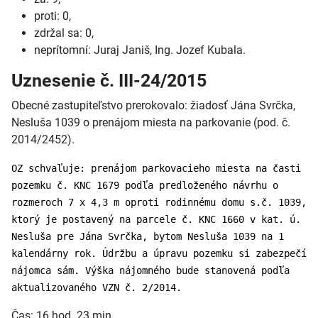
proti: 0,
zdržal sa: 0,
neprítomní: Juraj Janiš, Ing. Jozef Kubala.
Uznesenie č. III-24/2015
Obecné zastupiteľstvo prerokovalo: žiadosť Jána Svrčka,
Nesluša 1039 o prenájom miesta na parkovanie (pod. č.
2014/2452).
OZ schvaľuje: prenájom parkovacieho miesta na časti
pozemku č. KNC 1679 podľa predloženého návrhu o
rozmeroch 7 x 4,3 m oproti rodinnému domu s.č. 1039,
ktorý je postavený na parcele č. KNC 1660 v kat. ú.
Nesluša pre Jána Svrčka, bytom Nesluša 1039 na 1
kalendárny rok. Údržbu a úpravu pozemku si zabezpečí
nájomca sám. Výška nájomného bude stanovená podľa
aktualizovaného VZN č. 2/2014.
Čas: 16 hod. 23 min.