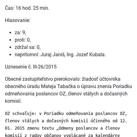
Čas: 16 hod. 25 min.
Hlasovanie:
za: 9,
proti: 0,
zdržal sa: 0,
neprítomní: Juraj Janiš, Ing. Jozef Kubala.
Uznesenie č. III-26/2015
Obecné zastupiteľstvo prerokovalo: žiadosť účtovníka
obecného úradu Mateja Tabačka o úpravu znenia Poriadku
odmeňovania poslancov OZ, členov stálych a dočasných
komisií.
OZ schvaľuje: v Poriadku odmeňovania poslancov OZ,
členov stálych a dočasných komisií účinného od 12.
01. 2015 zmenu textu „Odmeny poslancov a členov
komisií z radov občanov vyplácané za kalendárny