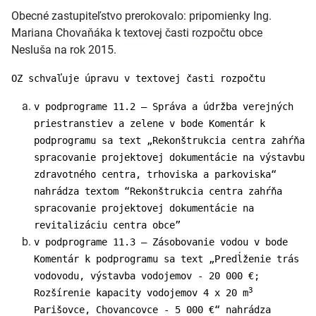
Obecné zastupiteľstvo prerokovalo: pripomienky Ing.
Mariana Chovaňáka k textovej časti rozpočtu obce
Nesluša na rok 2015.
OZ schvaľuje úpravu v textovej časti rozpočtu
v podprograme 11.2 – Správa a údržba verejných
priestranstiev a zelene v bode Komentár k
podprogramu sa text „Rekonštrukcia centra zahŕňa
spracovanie projektovej dokumentácie na výstavbu
zdravotného centra, trhoviska a parkoviska“
nahrádza textom “Rekonštrukcia centra zahŕňa
spracovanie projektovej dokumentácie na
revitalizáciu centra obce”
v podprograme 11.3 – Zásobovanie vodou v bode
Komentár k podprogramu sa text „Predĺženie trás
vodovodu, výstavba vodojemov - 20 000 €;
3
Rozšírenie kapacity vodojemov 4 x 20 m
Parišovce, Chovancovce - 5 000 €“ nahrádza