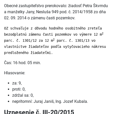
Obecné zastupiteľstvo prerokovalo: žiadosť Petra Škvrndu
a manželky Jany, Nesluša 949 pod. č. 2014/1958 zo dňa
02. 09. 2014 o zámenu časti pozemkov.
OZ schvaľuje z dôvodu hodného osobitného zreteľa
2
bezodplatnú zámenu časti pozemkov vo výmere 12 m
2
parc. č. 1301/12 za 12 m
parc. č. 1301/13 vo
vlastníctve žiadateľov podľa vytyčovacieho nákresu
predloženého žiadateľmi.
Čas: 16 hod. 05 min.
Hlasovanie:
za: 9,
proti: 0,
zdržal sa: 0,
neprítomní: Juraj Janiš, Ing. Jozef Kubala.
Uznesenie č. III-20/2015