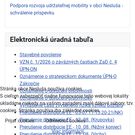
Podpora rozvoja udržateľnej mobility v obci Nesluša -
schválenie príspevku
Elektronická úradná tabuľa
Stavebné povolenie
VZN č. 1/2026 o záväzných častiach ZaD č. 4
ÚPN-ON
Oznámenie o strategickom dokumente ÚPN-O
Zákopčie
Stránka obce Nesluša používa cookies
Oznámenie o doručení písomnosti
S cieľom zabezpečiť riadne fungovanie tejto webovej lokality
Oznámenie o doručení písomnosti
ukladáme niekedy na vašom zariadení malé dátové súbory, tzv.
Vyhlásenie času zvýšeného rizika vzniku požiaru
cookies. Stránka používa iba základné cookies.
Prerušenie distribúcie EE - 05-07,11-13,20-21(NK)
Prerušenie distribúcie EE - 12. 08. (Krupovka)
Prijať cookies
Odmietnuť cookies
Prerušenie distribúcie EE - 10. 08. (Nižný koniec)
Viac informácií
Prerušenie distribúcie EE - 13. 08. (Vrchy)