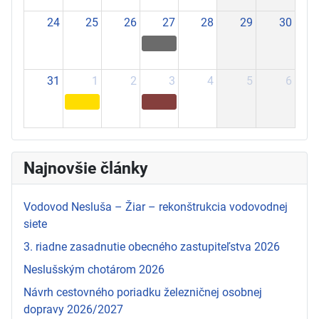
24
25
26
27
28
29
30
31
1
2
3
4
5
6
Najnovšie články
Vodovod Nesluša – Žiar – rekonštrukcia vodovodnej
siete
3. riadne zasadnutie obecného zastupiteľstva 2026
Neslušským chotárom 2026
Návrh cestovného poriadku železničnej osobnej
dopravy 2026/2027