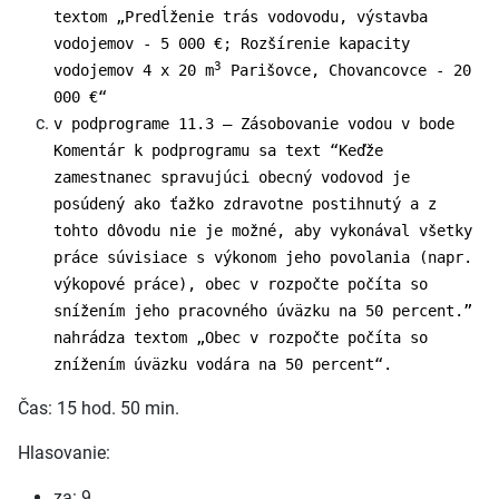
textom „Predĺženie trás vodovodu, výstavba
vodojemov - 5 000 €; Rozšírenie kapacity
3
vodojemov 4 x 20 m
Parišovce, Chovancovce - 20
000 €“
v podprograme 11.3 – Zásobovanie vodou v bode
Komentár k podprogramu sa text “Keďže
zamestnanec spravujúci obecný vodovod je
posúdený ako ťažko zdravotne postihnutý a z
tohto dôvodu nie je možné, aby vykonával všetky
práce súvisiace s výkonom jeho povolania (napr.
výkopové práce), obec v rozpočte počíta so
snížením jeho pracovného úväzku na 50 percent.”
nahrádza textom „Obec v rozpočte počíta so
znížením úväzku vodára na 50 percent“.
Čas: 15 hod. 50 min.
Hlasovanie:
za: 9,