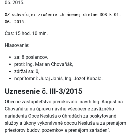
06. 2015.
OZ schvaľuje: zrušenie chránenej dielne DOS k 01.
06. 2015.
Čas: 15 hod. 10 min.
Hlasovanie:
za: 8 poslancov,
proti: Ing. Marian Chovaňák,
zdržal sa: 0,
neprítomní: Juraj Janiš, Ing. Jozef Kubala.
Uznesenie č. III-3/2015
Obecné zastupiteľstvo prerokovalo: návrh Ing. Augustína
Chovaňáka na úpravu návrhu všeobecne záväzného
nariadenia Obce Nesluša o úhradách za poskytované
služby a úkony vykonávané obcou Nesluša a za prenájom
priestorov budov, pozemkov a prenájom zariadení.