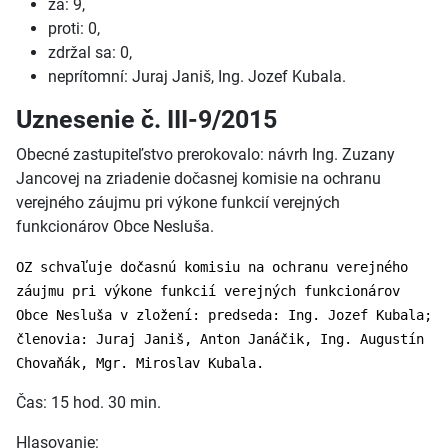
za: 9,
proti: 0,
zdržal sa: 0,
neprítomní: Juraj Janiš, Ing. Jozef Kubala.
Uznesenie č. III-9/2015
Obecné zastupiteľstvo prerokovalo: návrh Ing. Zuzany
Jancovej na zriadenie dočasnej komisie na ochranu
verejného záujmu pri výkone funkcií verejných
funkcionárov Obce Nesluša.
OZ schvaľuje dočasnú komisiu na ochranu verejného
záujmu pri výkone funkcií verejných funkcionárov
Obce Nesluša v zložení: predseda: Ing. Jozef Kubala;
členovia: Juraj Janiš, Anton Janáčik, Ing. Augustín
Chovaňák, Mgr. Miroslav Kubala.
Čas: 15 hod. 30 min.
Hlasovanie: