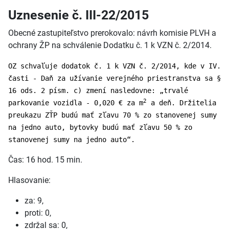
Uznesenie č. III-22/2015
Obecné zastupiteľstvo prerokovalo: návrh komisie PLVH a
ochrany ŽP na schválenie Dodatku č. 1 k VZN č. 2/2014.
OZ schvaľuje dodatok č. 1 k VZN č. 2/2014, kde v IV.
časti - Daň za užívanie verejného priestranstva sa §
16 ods. 2 písm. c) zmení nasledovne: „trvalé
2
parkovanie vozidla - 0,020 € za m
a deň. Držitelia
preukazu ZŤP budú mať zľavu 70 % zo stanovenej sumy
na jedno auto, bytovky budú mať zľavu 50 % zo
stanovenej sumy na jedno auto“.
Čas: 16 hod. 15 min.
Hlasovanie:
za: 9,
proti: 0,
zdržal sa: 0,