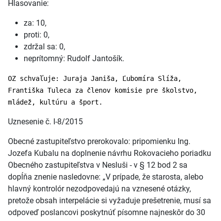
Hlasovanie:
za: 10,
proti: 0,
zdržal sa: 0,
neprítomný: Rudolf Jantošík.
OZ schvaľuje: Juraja Janiša, Ľubomíra Slíža,
Františka Tuleca za členov komisie pre školstvo,
mládež, kultúru a šport.
Uznesenie č. I-8/2015
Obecné zastupiteľstvo prerokovalo: pripomienku Ing.
Jozefa Kubalu na doplnenie návrhu Rokovacieho poriadku
Obecného zastupiteľstva v Nesluši - v § 12 bod 2 sa
dopĺňa znenie nasledovne: „V prípade, že starosta, alebo
hlavný kontrolór nezodpovedajú na vznesené otázky,
pretože obsah interpelácie si vyžaduje prešetrenie, musí sa
odpoveď poslancovi poskytnúť písomne najneskôr do 30