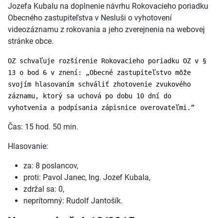
Jozefa Kubalu na doplnenie návrhu Rokovacieho poriadku
Obecného zastupiteľstva v Nesluši o vyhotovení
videozáznamu z rokovania a jeho zverejnenia na webovej
stránke obce.
OZ schvaľuje rozšírenie Rokovacieho poriadku OZ v §
13 o bod 6 v znení: „Obecné zastupiteľstvo môže
svojím hlasovaním schváliť zhotovenie zvukového
záznamu, ktorý sa uchová po dobu 10 dní do
vyhotvenia a podpísania zápisnice overovateľmi.“
Čas: 15 hod. 50 min.
Hlasovanie:
za: 8 poslancov,
proti: Pavol Janec, Ing. Jozef Kubala,
zdržal sa: 0,
neprítomný: Rudolf Jantošík.