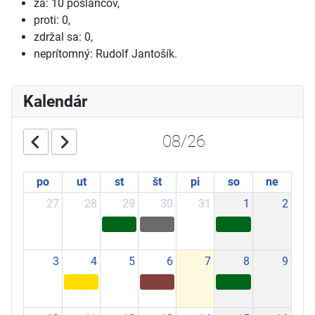
za: 10 poslancov,
proti: 0,
zdržal sa: 0,
neprítomný: Rudolf Jantošík.
Kalendár
08/26
po
ut
st
št
pi
so
ne
27
28
29
30
31
1
2
3
4
5
6
7
8
9