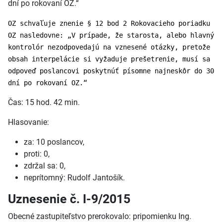
dní po rokovaní OZ.“
OZ schvaľuje znenie § 12 bod 2 Rokovacieho poriadku
OZ nasledovne: „V prípade, že starosta, alebo hlavný
kontrolór nezodpovedajú na vznesené otázky, pretože
obsah interpelácie si vyžaduje prešetrenie, musí sa
odpoveď poslancovi poskytnúť písomne najneskôr do 30
dní po rokovaní OZ.“
Čas: 15 hod. 42 min.
Hlasovanie:
za: 10 poslancov,
proti: 0,
zdržal sa: 0,
neprítomný: Rudolf Jantošík.
Uznesenie č. I-9/2015
Obecné zastupiteľstvo prerokovalo: pripomienku Ing.