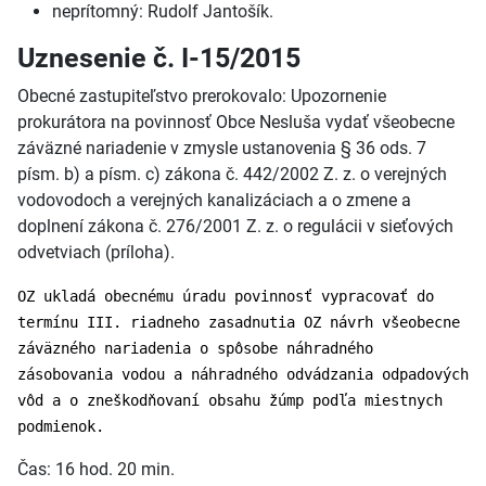
neprítomný: Rudolf Jantošík.
Uznesenie č. I-15/2015
Obecné zastupiteľstvo prerokovalo: Upozornenie
prokurátora na povinnosť Obce Nesluša vydať všeobecne
záväzné nariadenie v zmysle ustanovenia § 36 ods. 7
písm. b) a písm. c) zákona č. 442/2002 Z. z. o verejných
vodovodoch a verejných kanalizáciach a o zmene a
doplnení zákona č. 276/2001 Z. z. o regulácii v sieťových
odvetviach (príloha).
OZ ukladá obecnému úradu povinnosť vypracovať do
termínu III. riadneho zasadnutia OZ návrh všeobecne
záväzného nariadenia o spôsobe náhradného
zásobovania vodou a náhradného odvádzania odpadových
vôd a o zneškodňovaní obsahu žúmp podľa miestnych
podmienok.
Čas: 16 hod. 20 min.