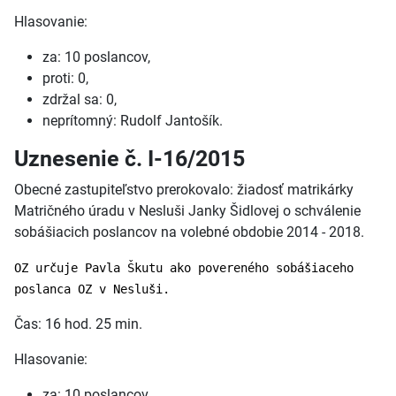
Hlasovanie:
za: 10 poslancov,
proti: 0,
zdržal sa: 0,
neprítomný: Rudolf Jantošík.
Uznesenie č. I-16/2015
Obecné zastupiteľstvo prerokovalo: žiadosť matrikárky
Matričného úradu v Nesluši Janky Šidlovej o schválenie
sobášiacich poslancov na volebné obdobie 2014 - 2018.
OZ určuje Pavla Škutu ako povereného sobášiaceho
poslanca OZ v Nesluši.
Čas: 16 hod. 25 min.
Hlasovanie:
za: 10 poslancov,