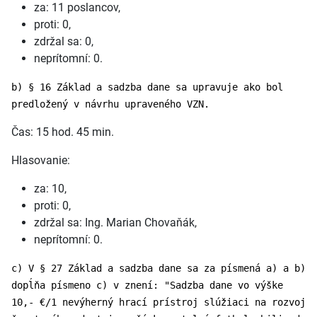
za: 11 poslancov,
proti: 0,
zdržal sa: 0,
neprítomní: 0.
b) § 16 Základ a sadzba dane sa upravuje ako bol
predložený v návrhu upraveného VZN.
Čas: 15 hod. 45 min.
Hlasovanie:
za: 10,
proti: 0,
zdržal sa: Ing. Marian Chovaňák,
neprítomní: 0.
c) V § 27 Základ a sadzba dane sa za písmená a) a b)
dopĺňa písmeno c) v znení: "Sadzba dane vo výške
10,- €/1 nevýherný hrací prístroj slúžiaci na rozvoj