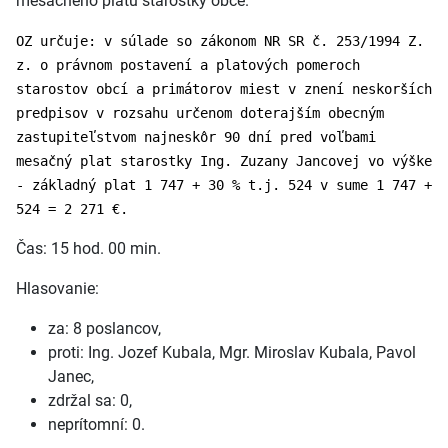
mesačného platu starostky obce.
OZ určuje: v súlade so zákonom NR SR č. 253/1994 Z.
z. o právnom postavení a platových pomeroch
starostov obcí a primátorov miest v znení neskorších
predpisov v rozsahu určenom doterajším obecným
zastupiteľstvom najneskôr 90 dní pred voľbami
mesačný plat starostky Ing. Zuzany Jancovej vo výške
- základný plat 1 747 + 30 % t.j. 524 v sume 1 747 +
524 = 2 271 €.
Čas: 15 hod. 00 min.
Hlasovanie:
za: 8 poslancov,
proti: Ing. Jozef Kubala, Mgr. Miroslav Kubala, Pavol
Janec,
zdržal sa: 0,
neprítomní: 0.