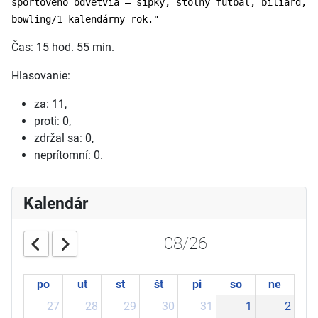
športového odvetvia – šípky, stolný futbal, biliard,
bowling/1 kalendárny rok."
Čas: 15 hod. 55 min.
Hlasovanie:
za: 11,
proti: 0,
zdržal sa: 0,
neprítomní: 0.
Kalendár
08/26
po
ut
st
št
pi
so
ne
27
28
29
30
31
1
2