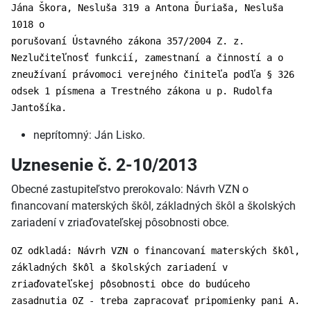
Jána Škora, Nesluša 319 a Antona Ďuriaša, Nesluša
1018 o
porušovaní Ústavného zákona 357/2004 Z. z.
Nezlučiteľnosť funkcií, zamestnaní a činností a o
zneužívaní právomoci verejného činiteľa podľa § 326
odsek 1 písmena a Trestného zákona u p. Rudolfa
Jantošíka.
neprítomný: Ján Lisko.
Uznesenie č. 2-10/2013
Obecné zastupiteľstvo prerokovalo: Návrh VZN o
financovaní materských škôl, základných škôl a školských
zariadení v zriaďovateľskej pôsobnosti obce.
OZ odkladá: Návrh VZN o financovaní materských škôl,
základných škôl a školských zariadení v
zriaďovateľskej pôsobnosti obce do budúceho
zasadnutia OZ - treba zapracovať pripomienky pani A.