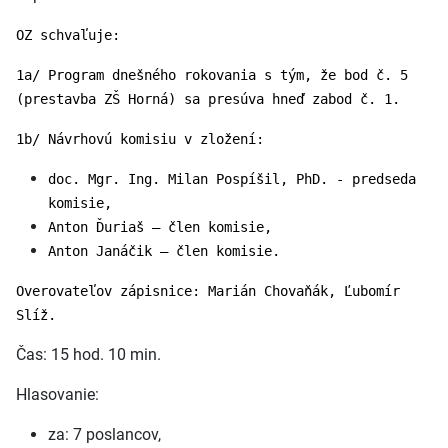
OZ schvaľuje:
1a/ Program dnešného rokovania s tým, že bod č. 5
(prestavba ZŠ Horná) sa presúva hneď zabod č. 1.
1b/ Návrhovú komisiu v zložení:
doc. Mgr. Ing. Milan Pospíšil, PhD. - predseda
komisie,
Anton Ďuriaš – člen komisie,
Anton Janáčik – člen komisie.
Overovateľov zápisnice: Marián Chovaňák, Ľubomír
Slíž.
Čas: 15 hod. 10 min.
Hlasovanie:
za: 7 poslancov,