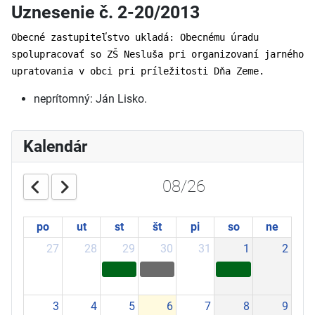
Uznesenie č. 2-20/2013
Obecné zastupiteľstvo ukladá: Obecnému úradu
spolupracovať so ZŠ Nesluša pri organizovaní jarného
upratovania v obci pri príležitosti Dňa Zeme.
neprítomný: Ján Lisko.
Kalendár
08/26
po
ut
st
št
pi
so
ne
27
28
29
30
31
1
2
3
4
5
6
7
8
9