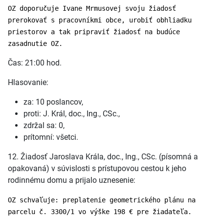
OZ doporučuje Ivane Mrmusovej svoju žiadosť
prerokovať s pracovníkmi obce, urobiť obhliadku
priestorov a tak pripraviť žiadosť na budúce
zasadnutie OZ.
Čas: 21:00 hod.
Hlasovanie:
za: 10 poslancov,
proti: J. Král, doc., Ing., CSc.,
zdržal sa: 0,
prítomní: všetci.
12. Žiadosť Jaroslava Krála, doc., Ing., CSc. (písomná a
opakovaná) v súvislosti s prístupovou cestou k jeho
rodinnému domu a prijalo uznesenie:
OZ schvaľuje: preplatenie geometrického plánu na
parcelu č. 3300/1 vo výške 198 € pre žiadateľa.