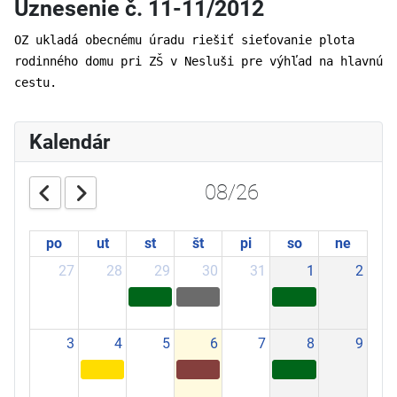
Uznesenie č. 11-11/2012
OZ ukladá obecnému úradu riešiť sieťovanie plota
rodinného domu pri ZŠ v Nesluši pre výhľad na hlavnú
cestu.
Kalendár
08/26
po
ut
st
št
pi
so
ne
27
28
29
30
31
1
2
3
4
5
6
7
8
9