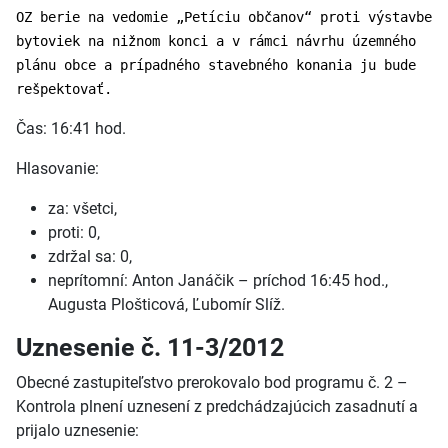
OZ berie na vedomie „Petíciu občanov“ proti výstavbe
bytoviek na nižnom konci a v rámci návrhu územného
plánu obce a prípadného stavebného konania ju bude
rešpektovať.
Čas: 16:41 hod.
Hlasovanie:
za: všetci,
proti: 0,
zdržal sa: 0,
neprítomní: Anton Janáčik – príchod 16:45 hod.,
Augusta Plošticová, Ľubomír Slíž.
Uznesenie č. 11-3/2012
Obecné zastupiteľstvo prerokovalo bod programu č. 2 –
Kontrola plnení uznesení z predchádzajúcich zasadnutí a
prijalo uznesenie: