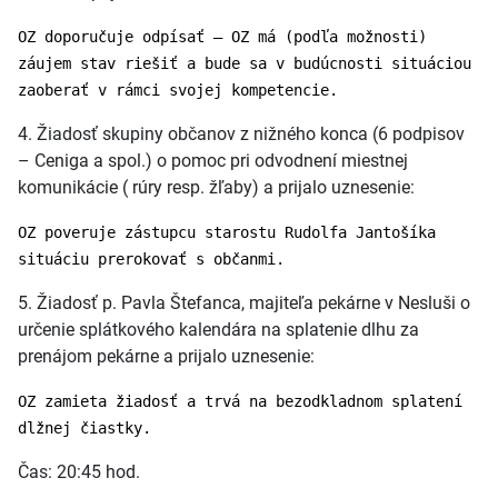
OZ doporučuje odpísať – OZ má (podľa možnosti)
záujem stav riešiť a bude sa v budúcnosti situáciou
zaoberať v rámci svojej kompetencie.
4. Žiadosť skupiny občanov z nižného konca (6 podpisov
– Ceniga a spol.) o pomoc pri odvodnení miestnej
komunikácie ( rúry resp. žľaby) a prijalo uznesenie:
OZ poveruje zástupcu starostu Rudolfa Jantošíka
situáciu prerokovať s občanmi.
5. Žiadosť p. Pavla Štefanca, majiteľa pekárne v Nesluši o
určenie splátkového kalendára na splatenie dlhu za
prenájom pekárne a prijalo uznesenie:
OZ zamieta žiadosť a trvá na bezodkladnom splatení
dlžnej čiastky.
Čas: 20:45 hod.