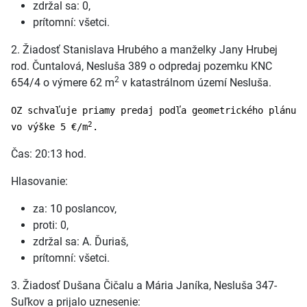
zdržal sa: 0,
prítomní: všetci.
2. Žiadosť Stanislava Hrubého a manželky Jany Hrubej
rod. Čuntalová, Nesluša 389 o odpredaj pozemku KNC
2
654/4 o výmere 62 m
v katastrálnom území Nesluša.
OZ schvaľuje priamy predaj podľa geometrického plánu
2
vo výške 5 €/m
.
Čas: 20:13 hod.
Hlasovanie:
za: 10 poslancov,
proti: 0,
zdržal sa: A. Ďuriaš,
prítomní: všetci.
3. Žiadosť Dušana Čičalu a Mária Janíka, Nesluša 347-
Suľkov a prijalo uznesenie: