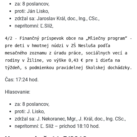
za: 8 poslancov,
proti: Ján Lisko,
zdržal sa: Jaroslav Král, doc., Ing., CSc.,
neprítomní: Ľ.Slíž,
4/2 - Finančný príspevok obce na „Mliečny program“ -
pre deti v hmotnej núdzi v ZŠ Nesluša podľa
mesačného zoznamu z úradu práce, sociálnych vecí a
rodiny v Žiline, vo výške 0,43 € pre 1 dieťa na
týždeň, s podmienkou pravidelnej školskej dochádzky.
Čas: 17:24 hod.
Hlasovanie:
za: 8 poslancov,
proti: J. Lisko,
zdržal sa: J. Nekoranec, Mgr., J. Král, doc., Ing. CSc.,
neprítomní: Ľ. Slíž – príchod 18:10 hod.