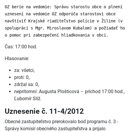
OZ berie na vedomie: Správu starostu obce o plnení
uznesení na vedomie OZ odporúča starostovi obce
navštíviť Krajské riaditeľstvo polície v Žiline (v
spolupráci s Mgr. Miroslavom Kubalom) a požiadať ho
o pomoc pri zabezpečení hliadkovania v obci.
Čas: 17:00 hod.
Hlasovanie:
za: všetci,
proti: 0,
zdržal sa: 0,
neprítomní: Augusta Plošticová – príchod 17:00 hod.,
Ľubomír Slíž.
Uznesenie č. 11-4/2012
Obecné zastupiteľstvo prerokovalo bod programu č. 3 -
Správy komisií obecného zastupiteľstva a prijalo