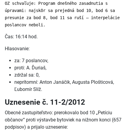
OZ schvaľuje: Program dnešného zasadnutia s
úpravami: najskôr sa prejedná bod 10, bod 6 sa
presunie za bod 8, bod 11 sa ruší – interpelácie
poslancov neboli.
Čas: 16:14 hod.
Hlasovanie:
za: 7 poslancov,
proti: A. Ďuriaš,
zdržal sa: 0,
neprítomní: Anton Janáčik, Augusta Plošticová,
Ľubomír Slíž.
Uznesenie č. 11-2/2012
Obecné zastupiteľstvo: prerokovalo bod 10 „Petíciu
občanov“ proti výstavbe bytoviek na nižnom konci (657
podpisov) a prijalo uznesenie: