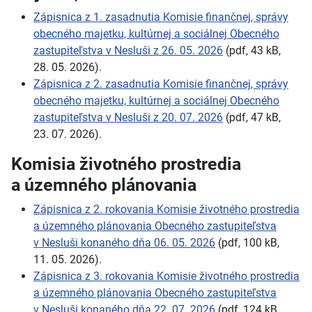
Zápisnica z
1.
zasadnutia Komisie finančnej, správy
obecného majetku, kultúrnej a
sociálnej Obecného
zastupiteľstva v
Nesluši z
26.
05.
2026
(pdf, 43
kB,
28.
05.
2026).
Zápisnica z 2. zasadnutia Komisie finančnej, správy
obecného majetku, kultúrnej a sociálnej Obecného
zastupiteľstva v Nesluši z 20. 07. 2026
(pdf, 47
kB,
23.
07.
2026).
Komisia životného prostredia
a
územného plánovania
Zápisnica z
2.
rokovania Komisie životného prostredia
a
územného plánovania Obecného zastupiteľstva
v
Nesluši konaného dňa 06.
05.
2026
(pdf, 100
kB,
11.
05.
2026).
Zápisnica z 3. rokovania Komisie životného prostredia
a územného plánovania Obecného zastupiteľstva
v Nesluši konaného dňa 22. 07. 2026
(pdf, 124
kB,