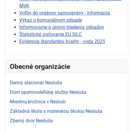
MVK
Voľby do orgánov samosprávy - informácia
Výkaz o komunálnom odpade
Informovanie o úrovni triedenia odpadov
Štatistické zisťovanie EU SILC
Evidencia štandardov kvality - voda 2025
Obecné organizácie
Denný stacionár Nesluša
Dom opatrovateľskej služby Nesluša
Miestna knižnica v Nesluši
Základná škola s materskou školou Nesluša
Zberný dvor Nesluša