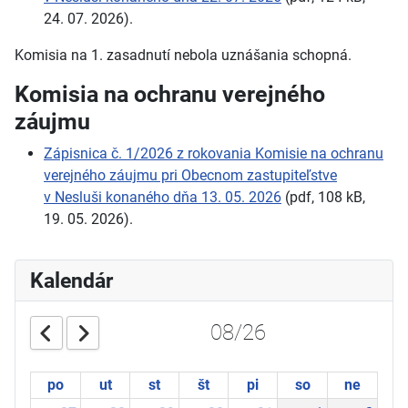
24.
07.
2026).
Komisia na 1. zasadnutí nebola uznášania schopná.
Komisia na ochranu verejného
záujmu
Zápisnica č. 1/2026 z rokovania Komisie na ochranu
verejného záujmu pri Obecnom zastupiteľstve
v Nesluši konaného dňa 13. 05. 2026
(pdf, 108
kB,
19.
05.
2026).
Kalendár
08/26
po
ut
st
št
pi
so
ne