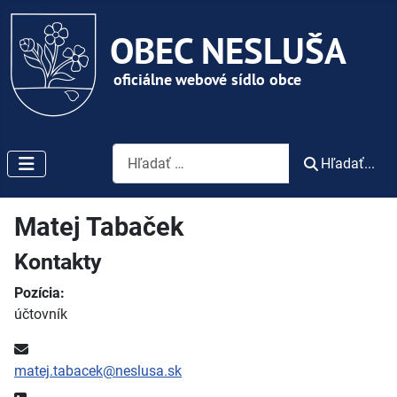
Vyhľadávanie
Hľadať...
Matej Tabaček
Kontakty
Pozícia:
účtovník
E-mail:
matej.tabacek@neslusa.sk