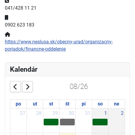
Telefónne číslo:
041/428 11 21
Mobilné číslo:
0902 623 183
Webová stránka:
https://www.neslusa.sk/obecny-urad/organizacny-
poriadok/financne-oddelenie
Kalendár
08/26
po
ut
st
št
pi
so
ne
27
28
29
30
31
1
2