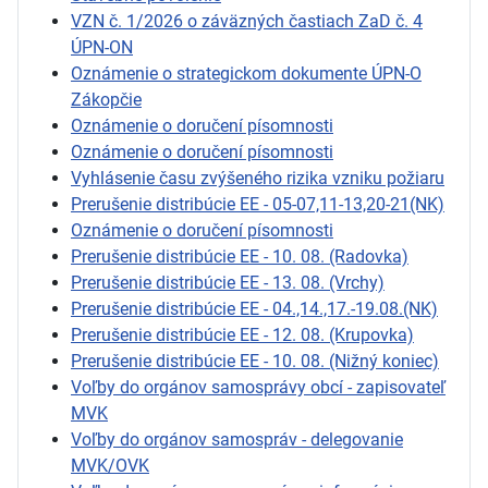
VZN č. 1/2026 o záväzných častiach ZaD č. 4
ÚPN-ON
Oznámenie o strategickom dokumente ÚPN-O
Zákopčie
Oznámenie o doručení písomnosti
Oznámenie o doručení písomnosti
Vyhlásenie času zvýšeného rizika vzniku požiaru
Prerušenie distribúcie EE - 05-07,11-13,20-21(NK)
Oznámenie o doručení písomnosti
Prerušenie distribúcie EE - 10. 08. (Radovka)
Prerušenie distribúcie EE - 13. 08. (Vrchy)
Prerušenie distribúcie EE - 04.,14.,17.-19.08.(NK)
Prerušenie distribúcie EE - 12. 08. (Krupovka)
Prerušenie distribúcie EE - 10. 08. (Nižný koniec)
Voľby do orgánov samosprávy obcí - zapisovateľ
MVK
Voľby do orgánov samospráv - delegovanie
MVK/OVK