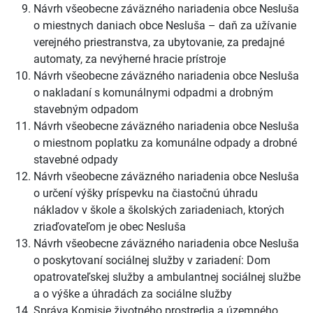
Návrh všeobecne záväzného nariadenia obce Nesluša
o miestnych daniach obce Nesluša – daň za užívanie
verejného priestranstva, za ubytovanie, za predajné
automaty, za nevýherné hracie prístroje
Návrh všeobecne záväzného nariadenia obce Nesluša
o nakladaní s komunálnymi odpadmi a drobným
stavebným odpadom
Návrh všeobecne záväzného nariadenia obce Nesluša
o miestnom poplatku za komunálne odpady a drobné
stavebné odpady
Návrh všeobecne záväzného nariadenia obce Nesluša
o určení výšky príspevku na čiastočnú úhradu
nákladov v škole a školských zariadeniach, ktorých
zriaďovateľom je obec Nesluša
Návrh všeobecne záväzného nariadenia obce Nesluša
o poskytovaní sociálnej služby v zariadení: Dom
opatrovateľskej služby a ambulantnej sociálnej službe
a o výške a úhradách za sociálne služby
Správa Komisie životného prostredia a územného