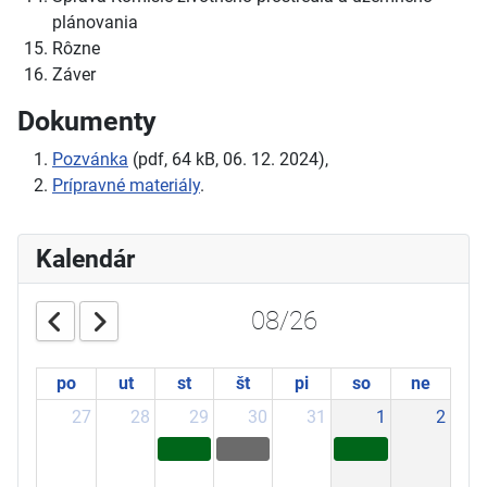
plánovania
Rôzne
Záver
Dokumenty
Pozvánka
(pdf, 64 kB, 06. 12. 2024),
Prípravné materiály
.
Kalendár
08/26
po
ut
st
št
pi
so
ne
27
28
29
30
31
1
2