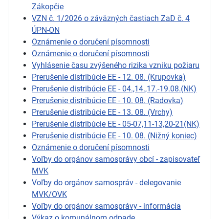
Zákopčie
VZN č. 1/2026 o záväzných častiach ZaD č. 4
ÚPN-ON
Oznámenie o doručení písomnosti
Oznámenie o doručení písomnosti
Vyhlásenie času zvýšeného rizika vzniku požiaru
Prerušenie distribúcie EE - 12. 08. (Krupovka)
Prerušenie distribúcie EE - 04.,14.,17.-19.08.(NK)
Prerušenie distribúcie EE - 10. 08. (Radovka)
Prerušenie distribúcie EE - 13. 08. (Vrchy)
Prerušenie distribúcie EE - 05-07,11-13,20-21(NK)
Prerušenie distribúcie EE - 10. 08. (Nižný koniec)
Oznámenie o doručení písomnosti
Voľby do orgánov samosprávy obcí - zapisovateľ
MVK
Voľby do orgánov samospráv - delegovanie
MVK/OVK
Voľby do orgánov samosprávy - informácia
Výkaz o komunálnom odpade